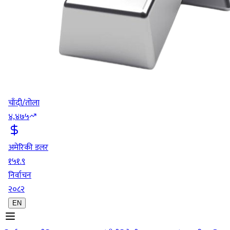
चाँदी/तोला
४,४७५
अमेरिकी डलर
१५१.९
निर्वाचन
२०८२
EN