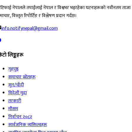
ोटिफाई नेपालले तपाईंलाई नेपाल र विश्वभर भइरहेका घटनाहरूको नवीनतम ताजा
ाचार, विस्तृत रिपोर्टिङ र विश्लेषण प्रदान गर्दछ।
info.notifynepal@gmail.com
िटो लिङ्कहरू
गृहपृष्ठ
समाचार स्रोतहरू
सुन/चाँदी
विदेशी मुद्रा
तरकारी
मौसम
निर्वाचन २०८२
सार्वजनिक व्यक्तित्वहरू