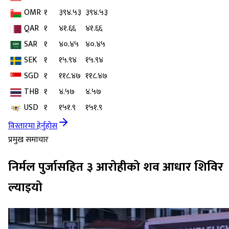
OMR
१
३९४.५३
३९४.५३
QAR
१
४१.६६
४१.६६
SAR
१
४०.४५
४०.४५
SEK
१
१५.९४
१५.९४
SGD
१
११८.४७
११८.४७
THB
१
४.५७
४.५७
USD
१
१५१.९
१५१.९
विस्तारमा हेर्नुहोस
प्रमुख समाचार
निर्मल पुर्जासहित ३ आरोहीको शव आधार शिविर
ल्याइयो