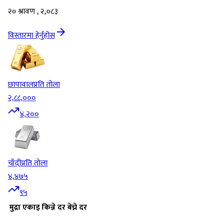
२० श्रावण , २,०८३
विस्तारमा हेर्नुहोस
छापावाल
प्रति तोला
२,८८,०००
४,२००
चाँदी
प्रति तोला
४,४७५
९५
मुद्रा
एकाइ
किन्ने दर
बेच्ने दर