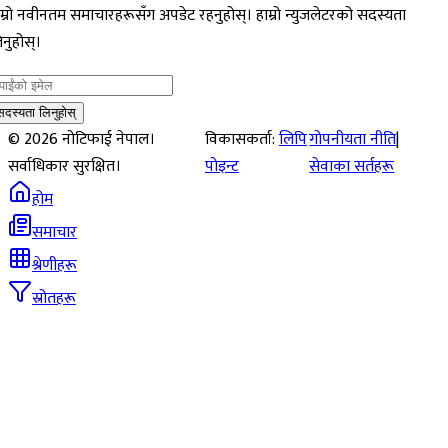
म्रो नवीनतम समाचारहरूसँग अपडेट रहनुहोस्। हाम्रो न्युजलेटरको सदस्यता
नुहोस्।
सदस्यता लिनुहोस्
©
2026
नोटिफाई नेपाल।
विकासकर्ता:
लिपि
गोपनीयता नीति
|
सर्वाधिकार सुरक्षित।
पोइन्ट
सेवाका सर्तहरू
होम
समाचार
श्रेणीहरू
स्रोतहरू