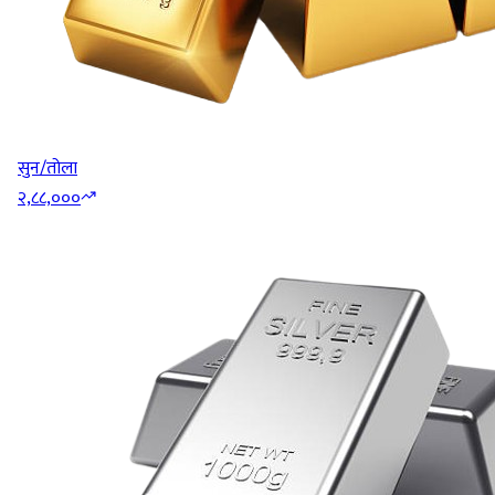
सुन/तोला
२,८८,०००