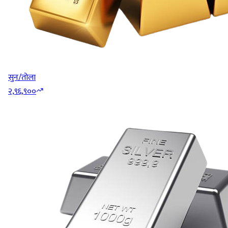
सुन/तोला
२,९६,९००