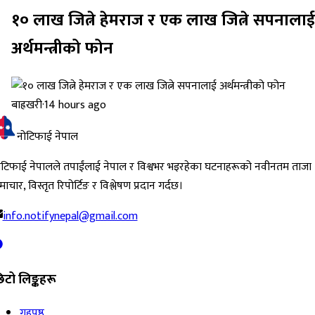
१० लाख जित्ने हेमराज र एक लाख जित्ने सपनालाई
अर्थमन्त्रीको फोन
बाह्रखरी
·
14 hours ago
नोटिफाई नेपाल
ोटिफाई नेपालले तपाईंलाई नेपाल र विश्वभर भइरहेका घटनाहरूको नवीनतम ताजा
ाचार, विस्तृत रिपोर्टिङ र विश्लेषण प्रदान गर्दछ।
info.notifynepal@gmail.com
िटो लिङ्कहरू
गृहपृष्ठ