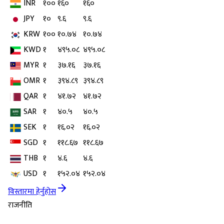
INR
१००
१६०
१६०
JPY
१०
९.६
९.६
KRW
१००
१०.७४
१०.७४
KWD
१
४९५.०८
४९५.०८
MYR
१
३७.१६
३७.१६
OMR
१
३९४.८९
३९४.८९
QAR
१
४१.७२
४१.७२
SAR
१
४०.५
४०.५
SEK
१
१६.०२
१६.०२
SGD
१
११८.६७
११८.६७
THB
१
४.६
४.६
USD
१
१५२.०४
१५२.०४
विस्तारमा हेर्नुहोस
राजनीति