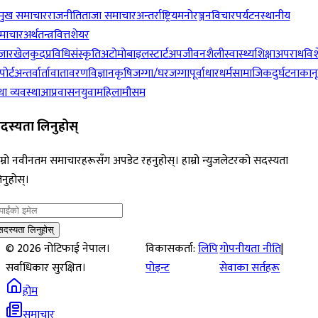
रमुख समाचार
राजनीति
ताजा समाचार
अन्तर्राष्ट्रिय
मनोरञ्जन
विचार
पर्यटन
स्थानीय
माचार
अर्थतन्त्र
वित्त
शेयर
जार
खेलकुद
प्रविधि
संस्कृति
अटोमोबाइल
स्टार्टअप
जीवनशैली
स्वास्थ्य
शिक्षा
अपराध
विश
पोर्ट
अन्तर्वार्ता
वातावरण
विज्ञान
कृषि
जग्गा/घरजग्गा
पूर्वाधार
धर्म
सामाजिक
दुर्घटना
कान
ा व्यवस्था
आप्रवासन
युवा
महिला
मौसम
दस्यता लिनुहोस्
म्रो नवीनतम समाचारहरूसँग अपडेट रहनुहोस्। हाम्रो न्युजलेटरको सदस्यता
नुहोस्।
सदस्यता लिनुहोस्
©
2026
नोटिफाई नेपाल।
विकासकर्ता:
लिपि
गोपनीयता नीति
|
सर्वाधिकार सुरक्षित।
पोइन्ट
सेवाका सर्तहरू
होम
समाचार