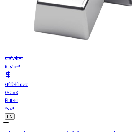
चाँदी/तोला
४,५८०
अमेरिकी डलर
१५२.०४
निर्वाचन
२०८२
EN