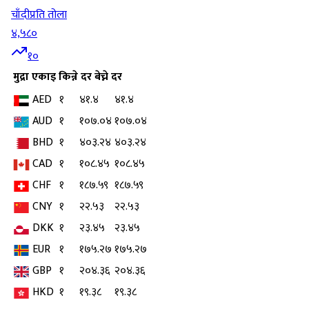
चाँदी
प्रति तोला
४,५८०
१०
मुद्रा
एकाइ
किन्ने दर
बेच्ने दर
AED
१
४१.४
४१.४
AUD
१
१०७.०४
१०७.०४
BHD
१
४०३.२४
४०३.२४
CAD
१
१०८.४५
१०८.४५
CHF
१
१८७.५९
१८७.५९
CNY
१
२२.५३
२२.५३
DKK
१
२३.४५
२३.४५
EUR
१
१७५.२७
१७५.२७
GBP
१
२०४.३६
२०४.३६
HKD
१
१९.३८
१९.३८