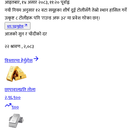
आइतबार, १४ असार २०८३, ११:२० पूर्वाह्न
नयाँ नियम अनुसार १२ वटा समूहका शीर्ष दुई टोलीसँगै तेस्रो स्थान हासिल गर्ने
उत्कृष्ट ८ टोलीहरू पनि 'राउन्ड अफ ३२' मा प्रवेश गरेका छन्।
थप पढ्नुहोस्
आजको सुन र चाँदीको दर
२२ श्रावण , २,०८३
विस्तारमा हेर्नुहोस
छापावाल
प्रति तोला
२,९६,९००
९००