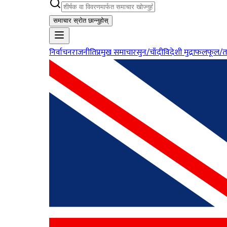
समाचार स्रोत छान्नुहोस्
निर्वाचन
राजनीति
प्रमुख समाचार
सुन/चाँदी
विदेशी मुद्रा
फलफूल/त