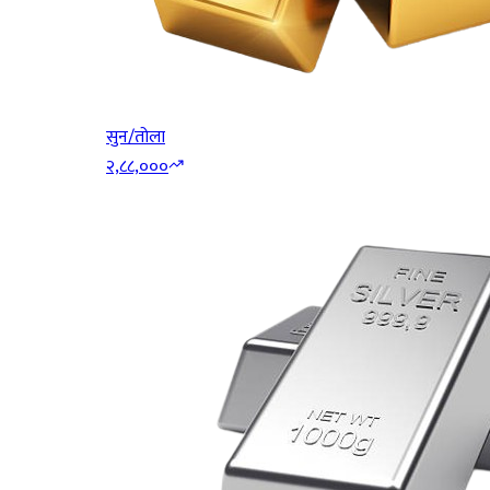
सुन/तोला
२,८८,०००