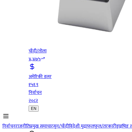
चाँदी/तोला
४,४७५
अमेरिकी डलर
१५१.९
निर्वाचन
२०८२
EN
निर्वाचन
राजनीति
प्रमुख समाचार
सुन/चाँदी
विदेशी मुद्रा
फलफूल/तरकारी
ड्राइभिङ 