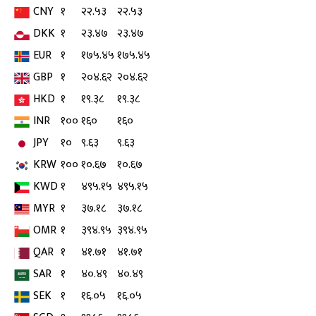
CNY
१
२२.५३
२२.५३
DKK
१
२३.४७
२३.४७
EUR
१
१७५.४५
१७५.४५
GBP
१
२०४.६२
२०४.६२
HKD
१
१९.३८
१९.३८
INR
१००
१६०
१६०
JPY
१०
९.६३
९.६३
KRW
१००
१०.६७
१०.६७
KWD
१
४९५.१५
४९५.१५
MYR
१
३७.१८
३७.१८
OMR
१
३९४.९५
३९४.९५
QAR
१
४१.७१
४१.७१
SAR
१
४०.४९
४०.४९
SEK
१
१६.०५
१६.०५