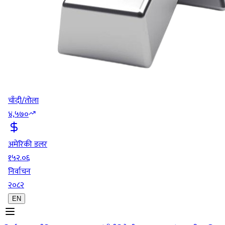
चाँदी/तोला
४,५७०
अमेरिकी डलर
१५२.०६
निर्वाचन
२०८२
EN