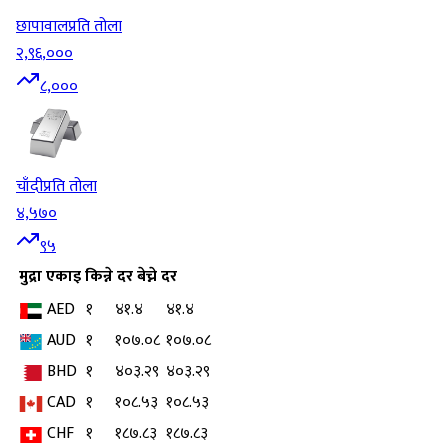
छापावाल
प्रति तोला
२,९६,०००
८,०००
चाँदी
प्रति तोला
४,५७०
९५
मुद्रा
एकाइ
किन्ने दर
बेच्ने दर
AED
१
४१.४
४१.४
AUD
१
१०७.०८
१०७.०८
BHD
१
४०३.२९
४०३.२९
CAD
१
१०८.५३
१०८.५३
CHF
१
१८७.८३
१८७.८३