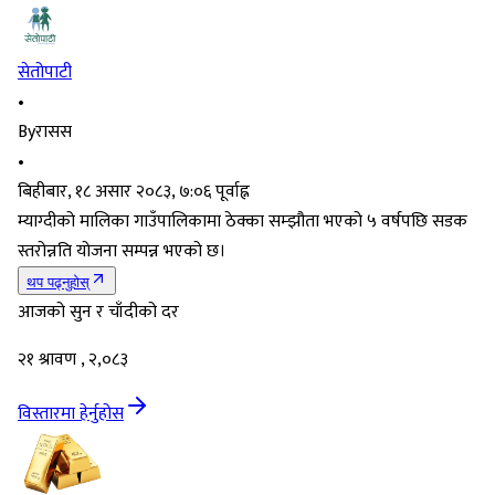
सेतोपाटी
•
By
रासस
•
बिहीबार, १८ असार २०८३, ७:०६ पूर्वाह्न
म्याग्दीको मालिका गाउँपालिकामा ठेक्का सम्झौता भएको ५ वर्षपछि सडक
स्तरोन्नति योजना सम्पन्न भएको छ।
थप पढ्नुहोस्
आजको सुन र चाँदीको दर
२१ श्रावण , २,०८३
विस्तारमा हेर्नुहोस