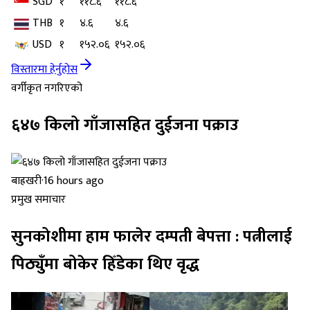
SGD
१
११८.६
११८.६
THB
१
४.६
४.६
USD
१
१५२.०६
१५२.०६
विस्तारमा हेर्नुहोस
वर्गीकृत नगरिएको
६४७ किलो गाँजासहित दुईजना पक्राउ
बाह्रखरी
·
16 hours ago
प्रमुख समाचार
सुनकोशीमा हाम फालेर दम्पती बेपत्ता : पत्नीलाई
पिठ्युँमा बोकेर हिँडेका थिए वृद्ध