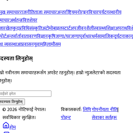
रमुख समाचार
राजनीति
ताजा समाचार
अन्तर्राष्ट्रिय
मनोरञ्जन
विचार
पर्यटन
स्थानीय
माचार
अर्थतन्त्र
वित्त
शेयर
जार
खेलकुद
प्रविधि
संस्कृति
अटोमोबाइल
स्टार्टअप
जीवनशैली
स्वास्थ्य
शिक्षा
अपराध
विश
पोर्ट
अन्तर्वार्ता
वातावरण
विज्ञान
कृषि
जग्गा/घरजग्गा
पूर्वाधार
धर्म
सामाजिक
दुर्घटना
कान
ा व्यवस्था
आप्रवासन
युवा
महिला
मौसम
दस्यता लिनुहोस्
म्रो नवीनतम समाचारहरूसँग अपडेट रहनुहोस्। हाम्रो न्युजलेटरको सदस्यता
नुहोस्।
सदस्यता लिनुहोस्
©
2026
नोटिफाई नेपाल।
विकासकर्ता:
लिपि
गोपनीयता नीति
|
सर्वाधिकार सुरक्षित।
पोइन्ट
सेवाका सर्तहरू
होम