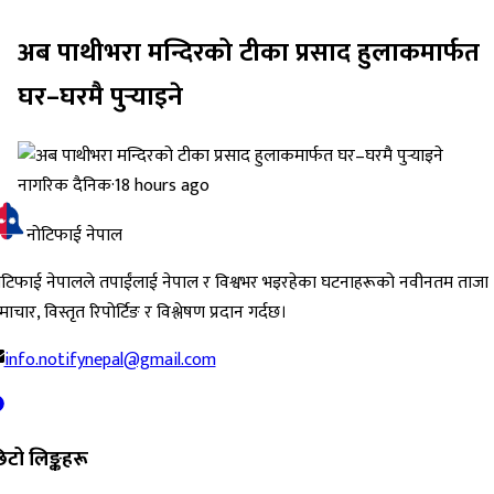
अब पाथीभरा मन्दिरको टीका प्रसाद हुलाकमार्फत
घर–घरमै पुर्‍याइने
नागरिक दैनिक
·
18 hours ago
नोटिफाई नेपाल
ोटिफाई नेपालले तपाईंलाई नेपाल र विश्वभर भइरहेका घटनाहरूको नवीनतम ताजा
ाचार, विस्तृत रिपोर्टिङ र विश्लेषण प्रदान गर्दछ।
info.notifynepal@gmail.com
िटो लिङ्कहरू