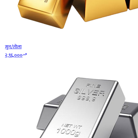
सुन/तोला
२,९६,०००