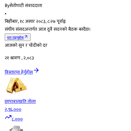
By
सेतोपाटी संवाददाता
•
बिहीबार, १८ असार २०८३, ८:२७ पूर्वाह्न
संघीय संसदअन्तर्गत आज दुवै सदनको बैठक बस्दैछ।
थप पढ्नुहोस्
आजको सुन र चाँदीको दर
२१ श्रावण , २,०८३
विस्तारमा हेर्नुहोस
छापावाल
प्रति तोला
२,९६,०००
८,०००