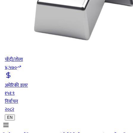
चाँदी/तोला
४,५७०
अमेरिकी डलर
१५१.९
निर्वाचन
२०८२
EN