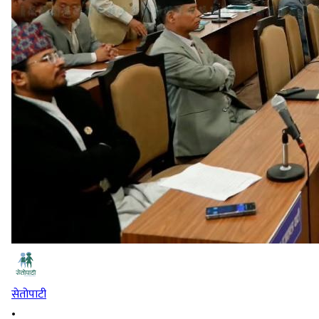
सेतोपाटी
•