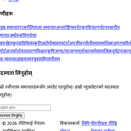
रेणीहरू
रमुख समाचार
राजनीति
ताजा समाचार
अन्तर्राष्ट्रिय
मनोरञ्जन
विचार
पर्यटन
स्थानीय
माचार
अर्थतन्त्र
वित्त
शेयर
जार
खेलकुद
प्रविधि
संस्कृति
अटोमोबाइल
स्टार्टअप
जीवनशैली
स्वास्थ्य
शिक्षा
अपराध
विश
पोर्ट
अन्तर्वार्ता
वातावरण
विज्ञान
कृषि
जग्गा/घरजग्गा
पूर्वाधार
धर्म
सामाजिक
दुर्घटना
कान
ा व्यवस्था
आप्रवासन
युवा
महिला
मौसम
दस्यता लिनुहोस्
म्रो नवीनतम समाचारहरूसँग अपडेट रहनुहोस्। हाम्रो न्युजलेटरको सदस्यता
नुहोस्।
सदस्यता लिनुहोस्
©
2026
नोटिफाई नेपाल।
विकासकर्ता:
लिपि
गोपनीयता नीति
|