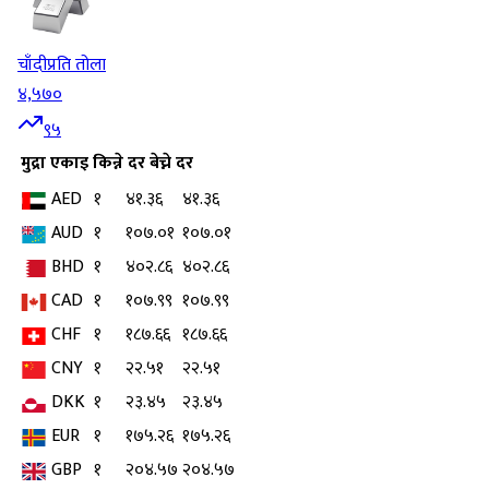
चाँदी
प्रति तोला
४,५७०
९५
मुद्रा
एकाइ
किन्ने दर
बेच्ने दर
AED
१
४१.३६
४१.३६
AUD
१
१०७.०१
१०७.०१
BHD
१
४०२.८६
४०२.८६
CAD
१
१०७.९९
१०७.९९
CHF
१
१८७.६६
१८७.६६
CNY
१
२२.५१
२२.५१
DKK
१
२३.४५
२३.४५
EUR
१
१७५.२६
१७५.२६
GBP
१
२०४.५७
२०४.५७