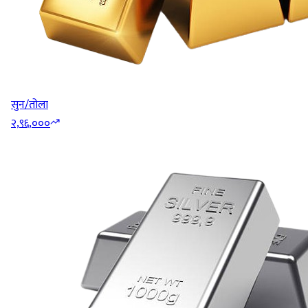
सुन/तोला
२,९६,०००