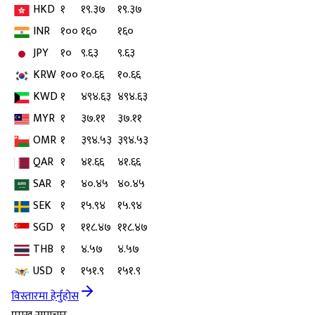
HKD
१
१९.३७
१९.३७
INR
१००
१६०
१६०
JPY
१०
९.६३
९.६३
KRW
१००
१०.६६
१०.६६
KWD
१
४९४.६३
४९४.६३
MYR
१
३७.११
३७.११
OMR
१
३९४.५३
३९४.५३
QAR
१
४१.६६
४१.६६
SAR
१
४०.४५
४०.४५
SEK
१
१५.९४
१५.९४
SGD
१
११८.४७
११८.४७
THB
१
४.५७
४.५७
USD
१
१५१.९
१५१.९
विस्तारमा हेर्नुहोस