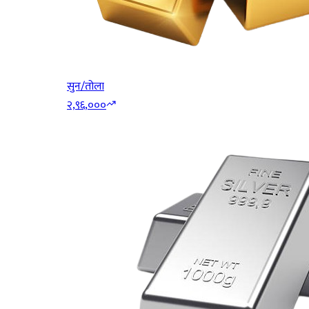
सुन/तोला
२,९६,०००