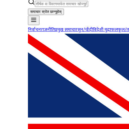
समाचार स्रोत छान्नुहोस्
निर्वाचन
राजनीति
प्रमुख समाचार
सुन/चाँदी
विदेशी मुद्रा
फलफूल/त