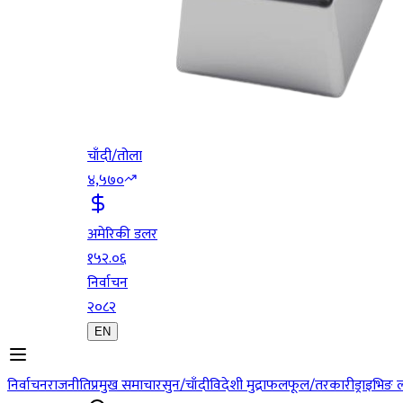
चाँदी/तोला
४,५७०
अमेरिकी डलर
१५२.०६
निर्वाचन
२०८२
EN
निर्वाचन
राजनीति
प्रमुख समाचार
सुन/चाँदी
विदेशी मुद्रा
फलफूल/तरकारी
ड्राइभिङ 