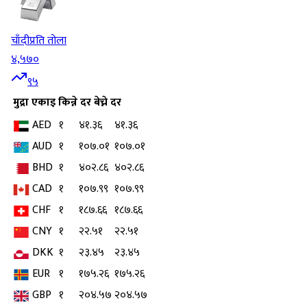
चाँदी
प्रति तोला
४,५७०
९५
मुद्रा
एकाइ
किन्ने दर
बेच्ने दर
AED
१
४१.३६
४१.३६
AUD
१
१०७.०१
१०७.०१
BHD
१
४०२.८६
४०२.८६
CAD
१
१०७.९९
१०७.९९
CHF
१
१८७.६६
१८७.६६
CNY
१
२२.५१
२२.५१
DKK
१
२३.४५
२३.४५
EUR
१
१७५.२६
१७५.२६
GBP
१
२०४.५७
२०४.५७