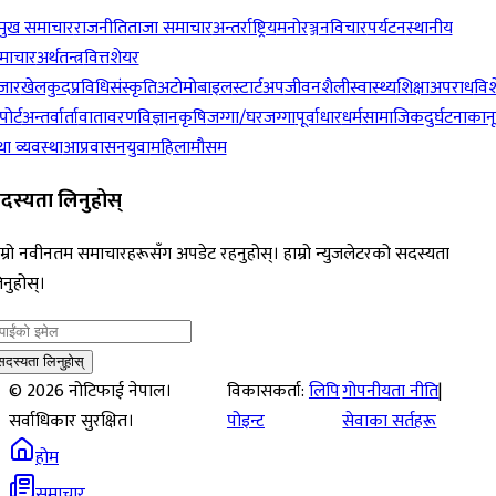
रमुख समाचार
राजनीति
ताजा समाचार
अन्तर्राष्ट्रिय
मनोरञ्जन
विचार
पर्यटन
स्थानीय
माचार
अर्थतन्त्र
वित्त
शेयर
जार
खेलकुद
प्रविधि
संस्कृति
अटोमोबाइल
स्टार्टअप
जीवनशैली
स्वास्थ्य
शिक्षा
अपराध
विश
पोर्ट
अन्तर्वार्ता
वातावरण
विज्ञान
कृषि
जग्गा/घरजग्गा
पूर्वाधार
धर्म
सामाजिक
दुर्घटना
कान
ा व्यवस्था
आप्रवासन
युवा
महिला
मौसम
दस्यता लिनुहोस्
म्रो नवीनतम समाचारहरूसँग अपडेट रहनुहोस्। हाम्रो न्युजलेटरको सदस्यता
नुहोस्।
सदस्यता लिनुहोस्
©
2026
नोटिफाई नेपाल।
विकासकर्ता:
लिपि
गोपनीयता नीति
|
सर्वाधिकार सुरक्षित।
पोइन्ट
सेवाका सर्तहरू
होम
समाचार