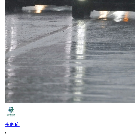
सेतोपाटी
•