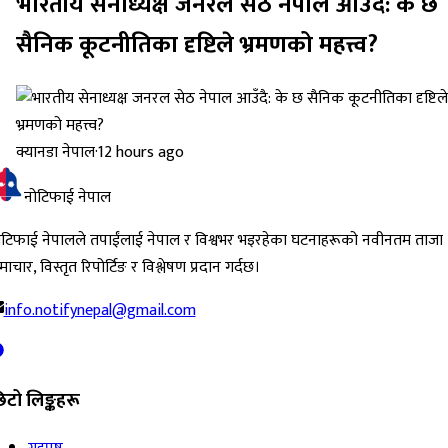
भारतीय सेनाध्यक्ष जनरल सेठ नेपाल आउँदै: के छ
सैनिक कूटनीतिका दृष्टिले भ्रमणको महत्त्व?
क्यानडा नेपाल
·
12 hours ago
नोटिफाई नेपाल
ोटिफाई नेपालले तपाईंलाई नेपाल र विश्वभर भइरहेका घटनाहरूको नवीनतम ताजा
ाचार, विस्तृत रिपोर्टिङ र विश्लेषण प्रदान गर्दछ।
info.notifynepal@gmail.com
िटो लिङ्कहरू