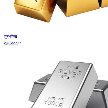
सुन/तोला
२,९६,०००