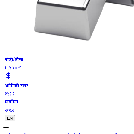
चाँदी/तोला
४,५७०
अमेरिकी डलर
१५१.९
निर्वाचन
२०८२
EN