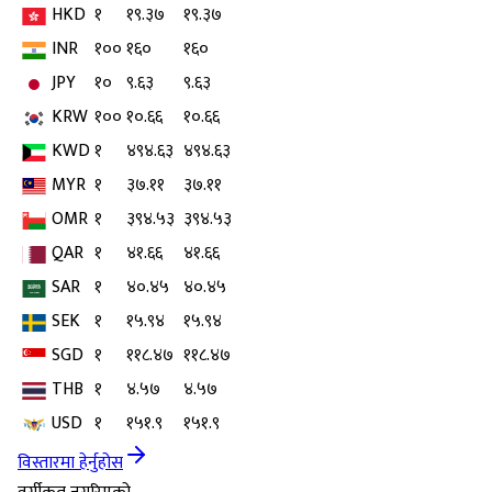
HKD
१
१९.३७
१९.३७
INR
१००
१६०
१६०
JPY
१०
९.६३
९.६३
KRW
१००
१०.६६
१०.६६
KWD
१
४९४.६३
४९४.६३
MYR
१
३७.११
३७.११
OMR
१
३९४.५३
३९४.५३
QAR
१
४१.६६
४१.६६
SAR
१
४०.४५
४०.४५
SEK
१
१५.९४
१५.९४
SGD
१
११८.४७
११८.४७
THB
१
४.५७
४.५७
USD
१
१५१.९
१५१.९
विस्तारमा हेर्नुहोस