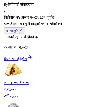
By
सेतोपाटी संवाददाता
•
बिहीबार, २५ असार २०८३, ६:३२ पूर्वाह्न
हाल देशभर मनसुनी वायूको प्रभाव रहेको छ।
थप पढ्नुहोस्
आजको सुन र चाँदीको दर
२१ श्रावण , २,०८३
विस्तारमा हेर्नुहोस
छापावाल
प्रति तोला
२,९६,०००
८,०००