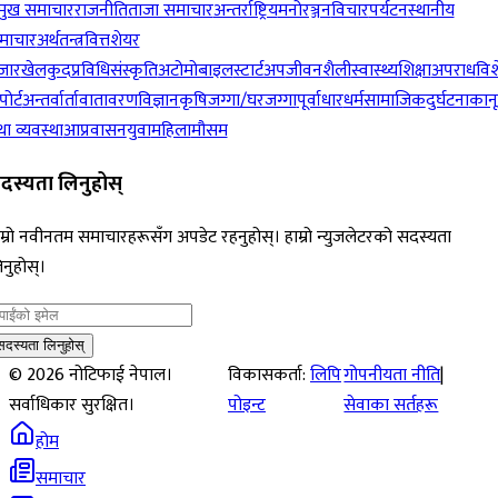
रमुख समाचार
राजनीति
ताजा समाचार
अन्तर्राष्ट्रिय
मनोरञ्जन
विचार
पर्यटन
स्थानीय
माचार
अर्थतन्त्र
वित्त
शेयर
जार
खेलकुद
प्रविधि
संस्कृति
अटोमोबाइल
स्टार्टअप
जीवनशैली
स्वास्थ्य
शिक्षा
अपराध
विश
पोर्ट
अन्तर्वार्ता
वातावरण
विज्ञान
कृषि
जग्गा/घरजग्गा
पूर्वाधार
धर्म
सामाजिक
दुर्घटना
कान
ा व्यवस्था
आप्रवासन
युवा
महिला
मौसम
दस्यता लिनुहोस्
म्रो नवीनतम समाचारहरूसँग अपडेट रहनुहोस्। हाम्रो न्युजलेटरको सदस्यता
नुहोस्।
सदस्यता लिनुहोस्
©
2026
नोटिफाई नेपाल।
विकासकर्ता:
लिपि
गोपनीयता नीति
|
सर्वाधिकार सुरक्षित।
पोइन्ट
सेवाका सर्तहरू
होम
समाचार