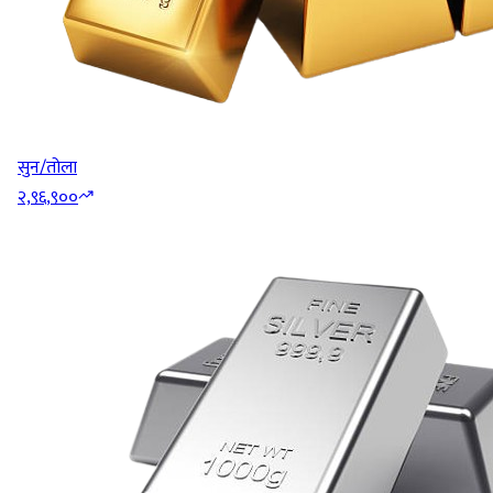
सुन/तोला
२,९६,९००