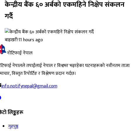
केन्द्रीय बैंक ६० अर्बको एकमहिने निक्षेप संकलन
गर्दै
बाह्रखरी
·
11 hours ago
नोटिफाई नेपाल
ोटिफाई नेपालले तपाईंलाई नेपाल र विश्वभर भइरहेका घटनाहरूको नवीनतम ताजा
ाचार, विस्तृत रिपोर्टिङ र विश्लेषण प्रदान गर्दछ।
info.notifynepal@gmail.com
िटो लिङ्कहरू
गृहपृष्ठ