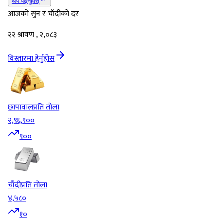
थप पढ्नुहोस्
आजको सुन र चाँदीको दर
२२ श्रावण , २,०८३
विस्तारमा हेर्नुहोस
छापावाल
प्रति तोला
२,९६,९००
९००
चाँदी
प्रति तोला
४,५८०
१०