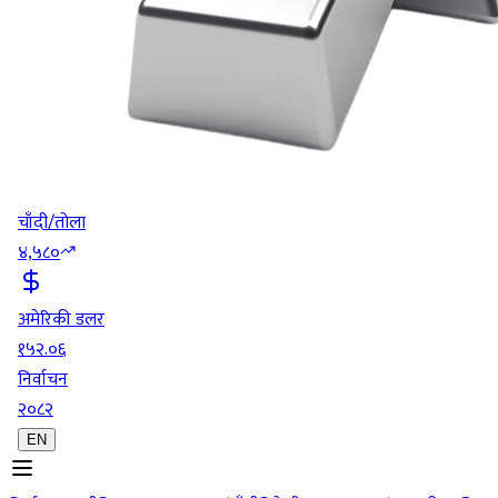
चाँदी/तोला
४,५८०
अमेरिकी डलर
१५२.०६
निर्वाचन
२०८२
EN