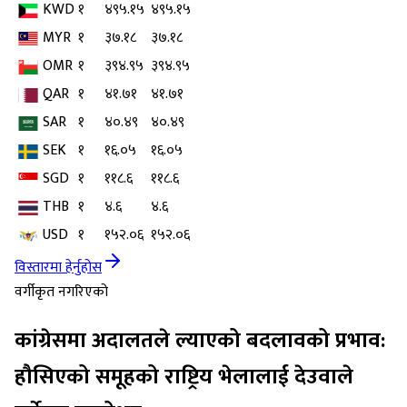
KWD
१
४९५.१५
४९५.१५
MYR
१
३७.१८
३७.१८
OMR
१
३९४.९५
३९४.९५
QAR
१
४१.७१
४१.७१
SAR
१
४०.४९
४०.४९
SEK
१
१६.०५
१६.०५
SGD
१
११८.६
११८.६
THB
१
४.६
४.६
USD
१
१५२.०६
१५२.०६
विस्तारमा हेर्नुहोस
वर्गीकृत नगरिएको
कांग्रेसमा अदालतले ल्याएको बदलावको प्रभाव:
हौसिएको समूहको राष्ट्रिय भेलालाई देउवाले