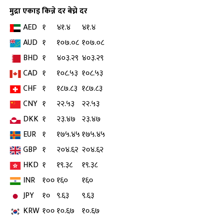
मुद्रा
एकाइ
किन्ने दर
बेच्ने दर
AED
१
४१.४
४१.४
AUD
१
१०७.०८
१०७.०८
BHD
१
४०३.२९
४०३.२९
CAD
१
१०८.५३
१०८.५३
CHF
१
१८७.८३
१८७.८३
CNY
१
२२.५३
२२.५३
DKK
१
२३.४७
२३.४७
EUR
१
१७५.४५
१७५.४५
GBP
१
२०४.६२
२०४.६२
HKD
१
१९.३८
१९.३८
INR
१००
१६०
१६०
JPY
१०
९.६३
९.६३
KRW
१००
१०.६७
१०.६७