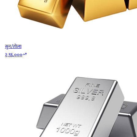
सुन/तोला
२,९६,०००