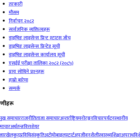
तरकारी
मौसम
निर्वाचन २०८२
सार्वजनिक व्यक्तित्वहरू
ड्राइभिङ लाइसेन्स प्रिन्ट स्टाटस जाँच
ड्राइभिङ लाइसेन्स प्रिन्टेड सूची
ड्राइभिङ लाइसेन्स कार्यालय सूची
एसईई परीक्षा तालिका २०८२ (२०८५)
प्रायः सोधिने प्रश्‍नहरू
हाम्रो बारेमा
सम्पर्क
रेणीहरू
रमुख समाचार
राजनीति
ताजा समाचार
अन्तर्राष्ट्रिय
मनोरञ्जन
विचार
पर्यटन
स्थानीय
माचार
अर्थतन्त्र
वित्त
शेयर
जार
खेलकुद
प्रविधि
संस्कृति
अटोमोबाइल
स्टार्टअप
जीवनशैली
स्वास्थ्य
शिक्षा
अपराध
विश