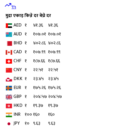
९५
मुद्रा
एकाइ
किन्ने दर
बेच्ने दर
AED
१
४१.३६
४१.३६
AUD
१
१०७.०१
१०७.०१
BHD
१
४०२.८६
४०२.८६
CAD
१
१०७.९९
१०७.९९
CHF
१
१८७.६६
१८७.६६
CNY
१
२२.५१
२२.५१
DKK
१
२३.४५
२३.४५
EUR
१
१७५.२६
१७५.२६
GBP
१
२०४.५७
२०४.५७
HKD
१
१९.३७
१९.३७
INR
१००
१६०
१६०
JPY
१०
९.६३
९.६३