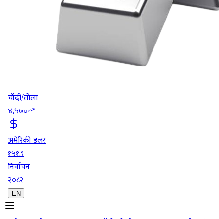
चाँदी/तोला
४,५७०
अमेरिकी डलर
१५१.९
निर्वाचन
२०८२
EN