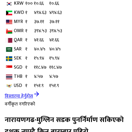
KRW
१००
१०.६६
१०.६६
KWD
१
४९४.६३
४९४.६३
MYR
१
३७.११
३७.११
OMR
१
३९४.५३
३९४.५३
QAR
१
४१.६६
४१.६६
SAR
१
४०.४५
४०.४५
SEK
१
१५.९४
१५.९४
SGD
१
११८.४७
११८.४७
THB
१
४.५७
४.५७
USD
१
१५१.९
१५१.९
विस्तारमा हेर्नुहोस
वर्गीकृत नगरिएको
नारायणगढ-मुग्लिन सडक पुनर्निर्माण सकिएको
दशक नपुग्दै किन बारम्बार पहिरो