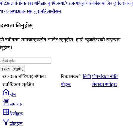
पोर्ट
अन्तर्वार्ता
वातावरण
विज्ञान
कृषि
जग्गा/घरजग्गा
पूर्वाधार
धर्म
सामाजिक
दुर्घटना
कान
ा व्यवस्था
आप्रवासन
युवा
महिला
मौसम
दस्यता लिनुहोस्
म्रो नवीनतम समाचारहरूसँग अपडेट रहनुहोस्। हाम्रो न्युजलेटरको सदस्यता
नुहोस्।
सदस्यता लिनुहोस्
©
2026
नोटिफाई नेपाल।
विकासकर्ता:
लिपि
गोपनीयता नीति
|
सर्वाधिकार सुरक्षित।
पोइन्ट
सेवाका सर्तहरू
होम
समाचार
श्रेणीहरू
स्रोतहरू