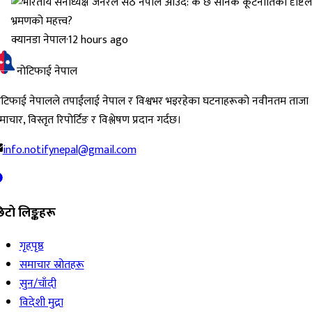
क्यानडा नेपाल
·
12 hours ago
नोटिफाई नेपाल
ोटिफाई नेपालले तपाईंलाई नेपाल र विश्वभर भइरहेका घटनाहरूको नवीनतम ताजा
ाचार, विस्तृत रिपोर्टिङ र विश्लेषण प्रदान गर्दछ।
info.notifynepal@gmail.com
िटो लिङ्कहरू
गृहपृष्ठ
समाचार स्रोतहरू
सुन/चाँदी
विदेशी मुद्रा