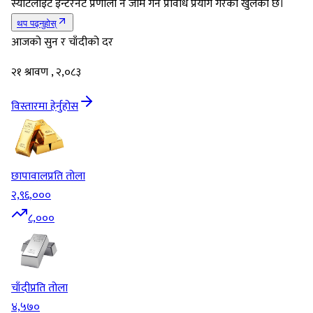
स्याटेलाइट इन्टरनेट प्रणाली नै जाम गर्ने प्रविधि प्रयोग गरेको खुलेको छ।
थप पढ्नुहोस्
आजको सुन र चाँदीको दर
२१ श्रावण , २,०८३
विस्तारमा हेर्नुहोस
छापावाल
प्रति तोला
२,९६,०००
८,०००
चाँदी
प्रति तोला
४,५७०