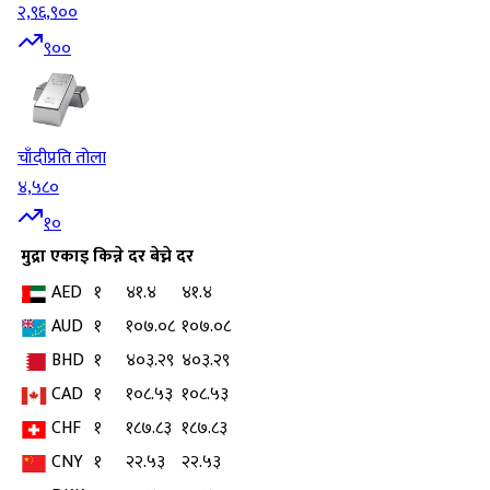
२,९६,९००
९००
चाँदी
प्रति तोला
४,५८०
१०
मुद्रा
एकाइ
किन्ने दर
बेच्ने दर
AED
१
४१.४
४१.४
AUD
१
१०७.०८
१०७.०८
BHD
१
४०३.२९
४०३.२९
CAD
१
१०८.५३
१०८.५३
CHF
१
१८७.८३
१८७.८३
CNY
१
२२.५३
२२.५३