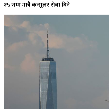
१५ सम्म मात्रै कन्सुलर सेवा दिने