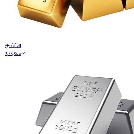
सुन/तोला
२,९६,९००