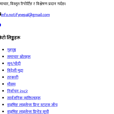
ाचार, विस्तृत रिपोर्टिङ र विश्लेषण प्रदान गर्दछ।
info.notifynepal@gmail.com
िटो लिङ्कहरू
गृहपृष्ठ
समाचार स्रोतहरू
सुन/चाँदी
विदेशी मुद्रा
तरकारी
मौसम
निर्वाचन २०८२
सार्वजनिक व्यक्तित्वहरू
ड्राइभिङ लाइसेन्स प्रिन्ट स्टाटस जाँच
ड्राइभिङ लाइसेन्स प्रिन्टेड सूची