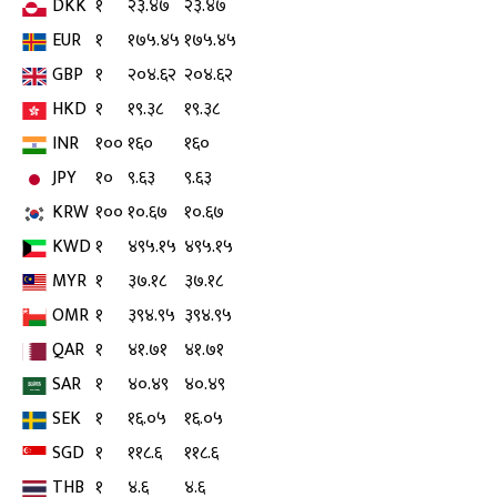
DKK
१
२३.४७
२३.४७
EUR
१
१७५.४५
१७५.४५
GBP
१
२०४.६२
२०४.६२
HKD
१
१९.३८
१९.३८
INR
१००
१६०
१६०
JPY
१०
९.६३
९.६३
KRW
१००
१०.६७
१०.६७
KWD
१
४९५.१५
४९५.१५
MYR
१
३७.१८
३७.१८
OMR
१
३९४.९५
३९४.९५
QAR
१
४१.७१
४१.७१
SAR
१
४०.४९
४०.४९
SEK
१
१६.०५
१६.०५
SGD
१
११८.६
११८.६
THB
१
४.६
४.६