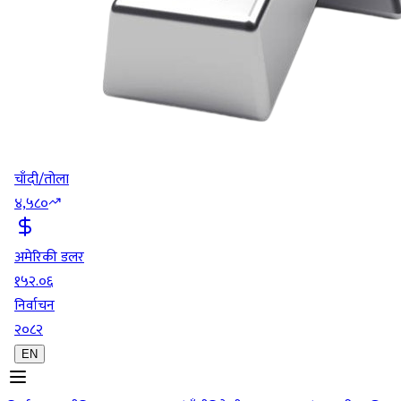
चाँदी/तोला
४,५८०
अमेरिकी डलर
१५२.०६
निर्वाचन
२०८२
EN