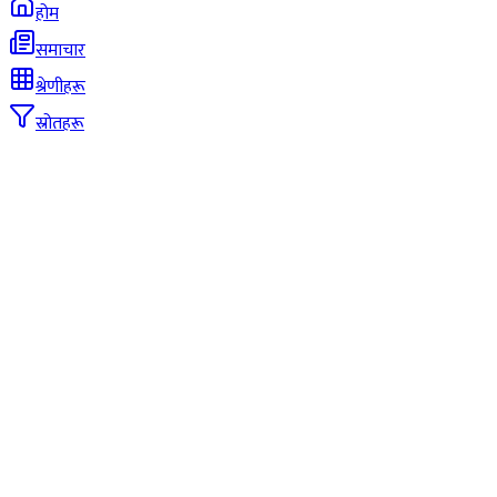
होम
समाचार
श्रेणीहरू
स्रोतहरू