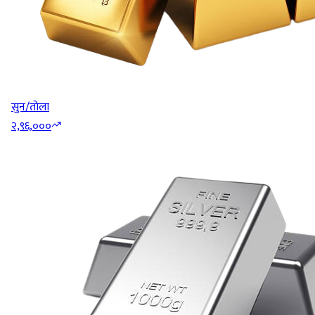
सुन/तोला
२,९६,०००