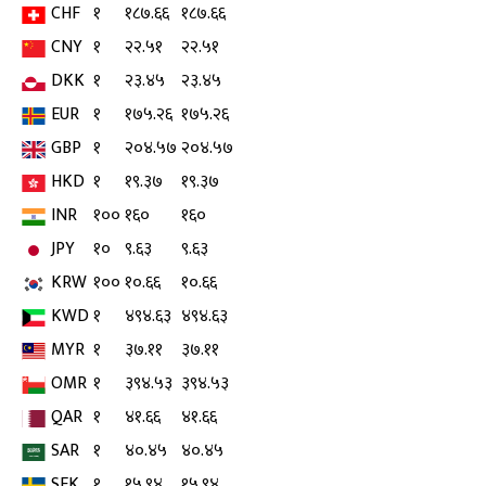
CHF
१
१८७.६६
१८७.६६
CNY
१
२२.५१
२२.५१
DKK
१
२३.४५
२३.४५
EUR
१
१७५.२६
१७५.२६
GBP
१
२०४.५७
२०४.५७
HKD
१
१९.३७
१९.३७
INR
१००
१६०
१६०
JPY
१०
९.६३
९.६३
KRW
१००
१०.६६
१०.६६
KWD
१
४९४.६३
४९४.६३
MYR
१
३७.११
३७.११
OMR
१
३९४.५३
३९४.५३
QAR
१
४१.६६
४१.६६
SAR
१
४०.४५
४०.४५
SEK
१
१५.९४
१५.९४