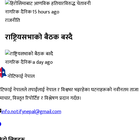
नागरिक दैनिक
·
15 hours ago
राजनीति
राष्ट्रियसभाको बैठक बस्दै
नागरिक दैनिक
·
a day ago
नोटिफाई नेपाल
ोटिफाई नेपालले तपाईंलाई नेपाल र विश्वभर भइरहेका घटनाहरूको नवीनतम ताजा
ाचार, विस्तृत रिपोर्टिङ र विश्लेषण प्रदान गर्दछ।
info.notifynepal@gmail.com
िटो लिङ्कहरू