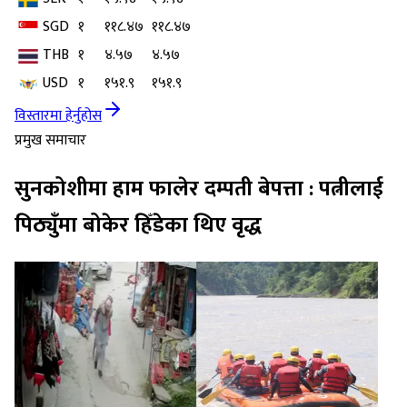
SGD
१
११८.४७
११८.४७
THB
१
४.५७
४.५७
USD
१
१५१.९
१५१.९
विस्तारमा हेर्नुहोस
प्रमुख समाचार
सुनकोशीमा हाम फालेर दम्पती बेपत्ता : पत्नीलाई
पिठ्युँमा बोकेर हिँडेका थिए वृद्ध