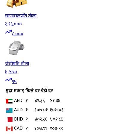
छापावाल
प्रति तोला
२,९६,०००
८,०००
चाँदी
प्रति तोला
४,५७०
९५
मुद्रा
एकाइ
किन्ने दर
बेच्ने दर
AED
१
४१.३६
४१.३६
AUD
१
१०७.०१
१०७.०१
BHD
१
४०२.८६
४०२.८६
CAD
१
१०७.९९
१०७.९९