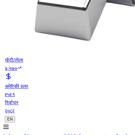
चाँदी/तोला
४,५७०
अमेरिकी डलर
१५१.९
निर्वाचन
२०८२
EN