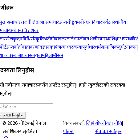
रेणीहरू
रमुख समाचार
राजनीति
ताजा समाचार
अन्तर्राष्ट्रिय
मनोरञ्जन
विचार
पर्यटन
स्थानीय
माचार
अर्थतन्त्र
वित्त
शेयर
जार
खेलकुद
प्रविधि
संस्कृति
अटोमोबाइल
स्टार्टअप
जीवनशैली
स्वास्थ्य
शिक्षा
अपराध
विश
पोर्ट
अन्तर्वार्ता
वातावरण
विज्ञान
कृषि
जग्गा/घरजग्गा
पूर्वाधार
धर्म
सामाजिक
दुर्घटना
कान
ा व्यवस्था
आप्रवासन
युवा
महिला
मौसम
दस्यता लिनुहोस्
म्रो नवीनतम समाचारहरूसँग अपडेट रहनुहोस्। हाम्रो न्युजलेटरको सदस्यता
नुहोस्।
सदस्यता लिनुहोस्
©
2026
नोटिफाई नेपाल।
विकासकर्ता:
लिपि
गोपनीयता नीति
|
सर्वाधिकार सुरक्षित।
पोइन्ट
सेवाका सर्तहरू