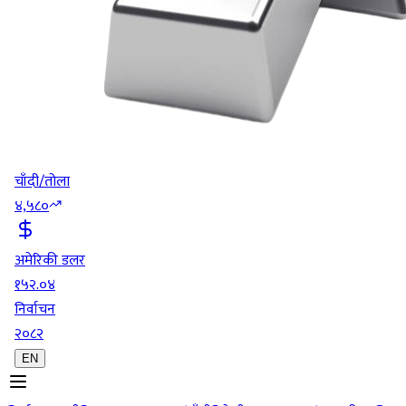
चाँदी/तोला
४,५८०
अमेरिकी डलर
१५२.०४
निर्वाचन
२०८२
EN