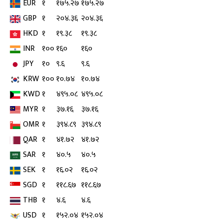
EUR
१
१७५.२७
१७५.२७
GBP
१
२०४.३६
२०४.३६
HKD
१
१९.३८
१९.३८
INR
१००
१६०
१६०
JPY
१०
९.६
९.६
KRW
१००
१०.७४
१०.७४
KWD
१
४९५.०८
४९५.०८
MYR
१
३७.१६
३७.१६
OMR
१
३९४.८९
३९४.८९
QAR
१
४१.७२
४१.७२
SAR
१
४०.५
४०.५
SEK
१
१६.०२
१६.०२
SGD
१
११८.६७
११८.६७
THB
१
४.६
४.६
USD
१
१५२.०४
१५२.०४