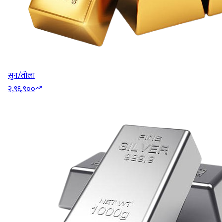
सुन/तोला
२,९६,९००