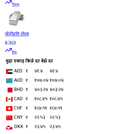
९००
चाँदी
प्रति तोला
४,५८०
१०
मुद्रा
एकाइ
किन्ने दर
बेच्ने दर
AED
१
४१.४
४१.४
AUD
१
१०७.०४
१०७.०४
BHD
१
४०३.२४
४०३.२४
CAD
१
१०८.४५
१०८.४५
CHF
१
१८७.५९
१८७.५९
CNY
१
२२.५३
२२.५३
DKK
१
२३.४५
२३.४५