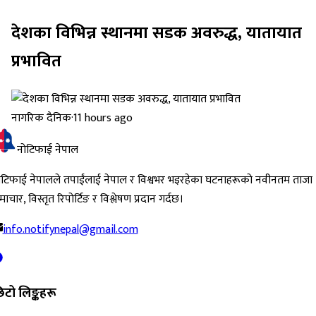
देशका विभिन्न स्थानमा सडक अवरुद्ध, यातायात
प्रभावित
नागरिक दैनिक
·
11 hours ago
नोटिफाई नेपाल
ोटिफाई नेपालले तपाईंलाई नेपाल र विश्वभर भइरहेका घटनाहरूको नवीनतम ताजा
ाचार, विस्तृत रिपोर्टिङ र विश्लेषण प्रदान गर्दछ।
info.notifynepal@gmail.com
िटो लिङ्कहरू