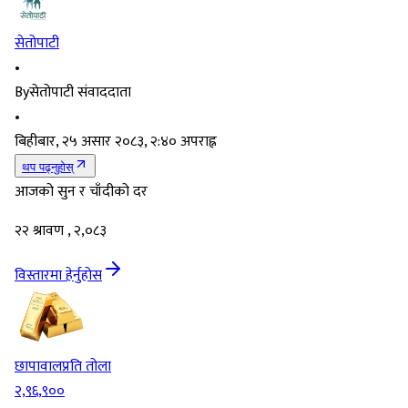
सेतोपाटी
•
By
सेतोपाटी संवाददाता
•
बिहीबार, २५ असार २०८३, २:४० अपराह्न
थप पढ्नुहोस्
आजको सुन र चाँदीको दर
२२ श्रावण , २,०८३
विस्तारमा हेर्नुहोस
छापावाल
प्रति तोला
२,९६,९००