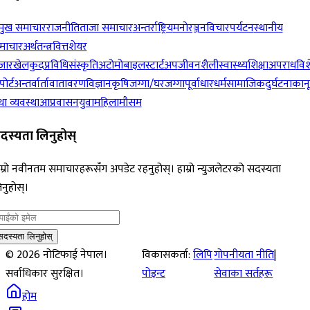
रमुख समाचार
राजनीति
ताजा समाचार
अन्तर्राष्ट्रिय
मनोरञ्जन
विचार
पर्यटन
स्थानीय
माचार
अर्थतन्त्र
वित्त
शेयर
जार
खेलकुद
प्रविधि
संस्कृति
अटोमोबाइल
स्टार्टअप
जीवनशैली
स्वास्थ्य
शिक्षा
अपराध
विश
पोर्ट
अन्तर्वार्ता
वातावरण
विज्ञान
कृषि
जग्गा/घरजग्गा
पूर्वाधार
धर्म
सामाजिक
दुर्घटना
कान
ा व्यवस्था
आप्रवासन
युवा
महिला
मौसम
दस्यता लिनुहोस्
म्रो नवीनतम समाचारहरूसँग अपडेट रहनुहोस्। हाम्रो न्युजलेटरको सदस्यता
नुहोस्।
सदस्यता लिनुहोस्
©
2026
नोटिफाई नेपाल।
विकासकर्ता:
लिपि
गोपनीयता नीति
|
सर्वाधिकार सुरक्षित।
पोइन्ट
सेवाका सर्तहरू
होम