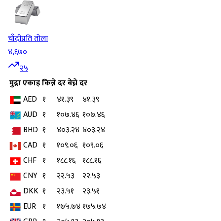
चाँदी
प्रति तोला
४,६७०
२५
मुद्रा
एकाइ
किन्ने दर
बेच्ने दर
AED
१
४१.३९
४१.३९
AUD
१
१०७.४६
१०७.४६
BHD
१
४०३.२४
४०३.२४
CAD
१
१०९.०६
१०९.०६
CHF
१
१८८.१६
१८८.१६
CNY
१
२२.५३
२२.५३
DKK
१
२३.५१
२३.५१
EUR
१
१७५.७४
१७५.७४