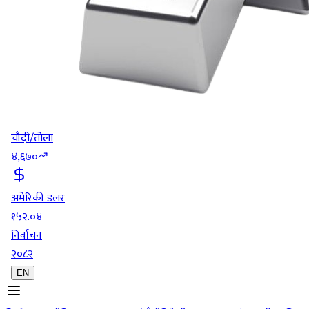
चाँदी/तोला
४,६७०
अमेरिकी डलर
१५२.०४
निर्वाचन
२०८२
EN