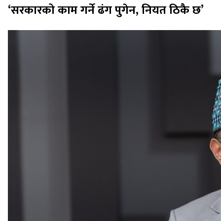
‘सरकारको काम गर्ने ढंग पुगेन, नियत ठिकै छ’