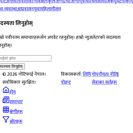
पोर्ट
अन्तर्वार्ता
वातावरण
विज्ञान
कृषि
जग्गा/घरजग्गा
पूर्वाधार
धर्म
सामाजिक
दुर्घटना
कान
ा व्यवस्था
आप्रवासन
युवा
महिला
मौसम
दस्यता लिनुहोस्
म्रो नवीनतम समाचारहरूसँग अपडेट रहनुहोस्। हाम्रो न्युजलेटरको सदस्यता
नुहोस्।
सदस्यता लिनुहोस्
©
2026
नोटिफाई नेपाल।
विकासकर्ता:
लिपि
गोपनीयता नीति
|
सर्वाधिकार सुरक्षित।
पोइन्ट
सेवाका सर्तहरू
होम
समाचार
श्रेणीहरू
स्रोतहरू