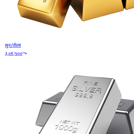
सुन/तोला
३,०१,५००