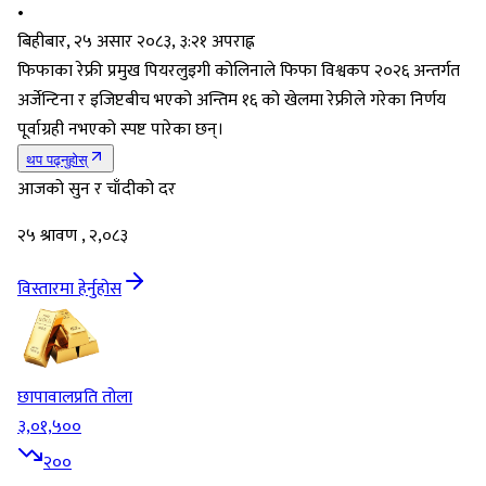
•
बिहीबार, २५ असार २०८३, ३:२१ अपराह्न
फिफाका रेफ्री प्रमुख पियरलुइगी कोलिनाले फिफा विश्वकप २०२६ अन्तर्गत
अर्जेन्टिना र इजिप्टबीच भएको अन्तिम १६ को खेलमा रेफ्रीले गरेका निर्णय
पूर्वाग्रही नभएको स्पष्ट पारेका छन्।
थप पढ्नुहोस्
आजको सुन र चाँदीको दर
२५ श्रावण , २,०८३
विस्तारमा हेर्नुहोस
छापावाल
प्रति तोला
३,०१,५००
२००