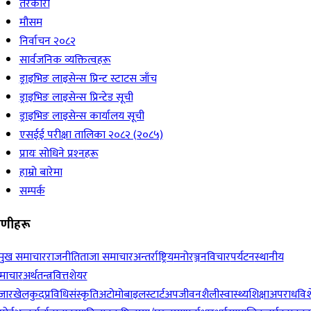
तरकारी
मौसम
निर्वाचन २०८२
सार्वजनिक व्यक्तित्वहरू
ड्राइभिङ लाइसेन्स प्रिन्ट स्टाटस जाँच
ड्राइभिङ लाइसेन्स प्रिन्टेड सूची
ड्राइभिङ लाइसेन्स कार्यालय सूची
एसईई परीक्षा तालिका २०८२ (२०८५)
प्रायः सोधिने प्रश्‍नहरू
हाम्रो बारेमा
सम्पर्क
रेणीहरू
रमुख समाचार
राजनीति
ताजा समाचार
अन्तर्राष्ट्रिय
मनोरञ्जन
विचार
पर्यटन
स्थानीय
माचार
अर्थतन्त्र
वित्त
शेयर
जार
खेलकुद
प्रविधि
संस्कृति
अटोमोबाइल
स्टार्टअप
जीवनशैली
स्वास्थ्य
शिक्षा
अपराध
विश