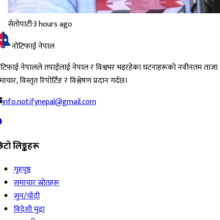
सेतोपाटी
·
3 hours ago
नोटिफाई नेपाल
ोटिफाई नेपालले तपाईंलाई नेपाल र विश्वभर भइरहेका घटनाहरूको नवीनतम ताजा
ाचार, विस्तृत रिपोर्टिङ र विश्लेषण प्रदान गर्दछ।
info.notifynepal@gmail.com
िटो लिङ्कहरू
गृहपृष्ठ
समाचार स्रोतहरू
सुन/चाँदी
विदेशी मुद्रा