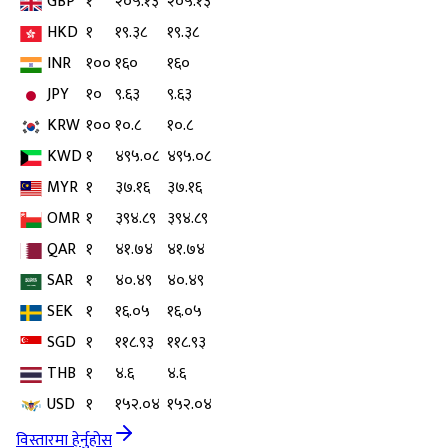
GBP
१
२०५.१३
२०५.१३
HKD
१
१९.३८
१९.३८
INR
१००
१६०
१६०
JPY
१०
९.६३
९.६३
KRW
१००
१०.८
१०.८
KWD
१
४९५.०८
४९५.०८
MYR
१
३७.१६
३७.१६
OMR
१
३९४.८९
३९४.८९
QAR
१
४१.७४
४१.७४
SAR
१
४०.४९
४०.४९
SEK
१
१६.०५
१६.०५
SGD
१
११८.९३
११८.९३
THB
१
४.६
४.६
USD
१
१५२.०४
१५२.०४
विस्तारमा हेर्नुहोस