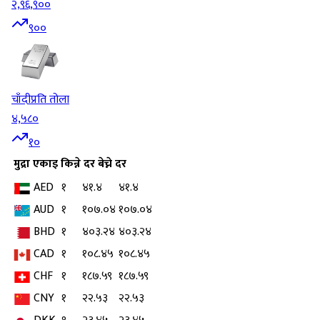
२,९६,९००
९००
चाँदी
प्रति तोला
४,५८०
१०
मुद्रा
एकाइ
किन्ने दर
बेच्ने दर
AED
१
४१.४
४१.४
AUD
१
१०७.०४
१०७.०४
BHD
१
४०३.२४
४०३.२४
CAD
१
१०८.४५
१०८.४५
CHF
१
१८७.५९
१८७.५९
CNY
१
२२.५३
२२.५३