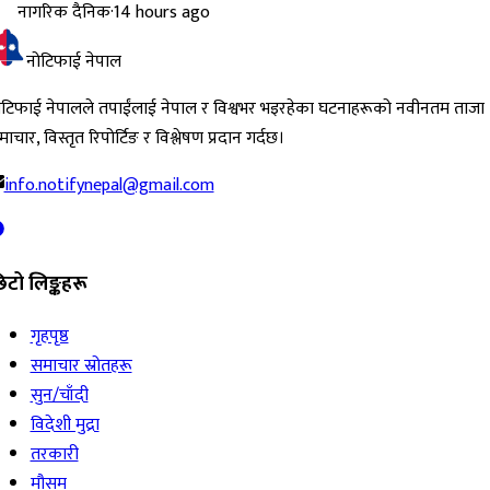
नागरिक दैनिक
·
14 hours ago
नोटिफाई नेपाल
ोटिफाई नेपालले तपाईंलाई नेपाल र विश्वभर भइरहेका घटनाहरूको नवीनतम ताजा
ाचार, विस्तृत रिपोर्टिङ र विश्लेषण प्रदान गर्दछ।
info.notifynepal@gmail.com
िटो लिङ्कहरू
गृहपृष्ठ
समाचार स्रोतहरू
सुन/चाँदी
विदेशी मुद्रा
तरकारी
मौसम