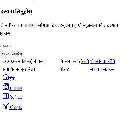
दस्यता लिनुहोस्
म्रो नवीनतम समाचारहरूसँग अपडेट रहनुहोस्। हाम्रो न्युजलेटरको सदस्यता
नुहोस्।
सदस्यता लिनुहोस्
©
2026
नोटिफाई नेपाल।
विकासकर्ता:
लिपि
गोपनीयता नीति
|
सर्वाधिकार सुरक्षित।
पोइन्ट
सेवाका सर्तहरू
होम
समाचार
श्रेणीहरू
स्रोतहरू