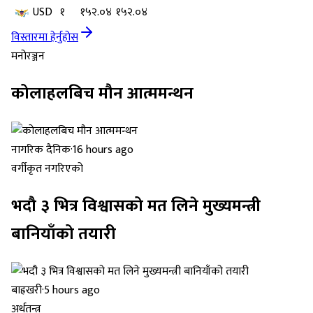
USD
१
१५२.०४
१५२.०४
विस्तारमा हेर्नुहोस
मनोरञ्जन
कोलाहलबिच मौन आत्ममन्थन
नागरिक दैनिक
·
16 hours ago
वर्गीकृत नगरिएको
भदौ ३ भित्र विश्वासको मत लिने मुख्यमन्त्री
बानियाँको तयारी
बाह्रखरी
·
5 hours ago
अर्थतन्त्र