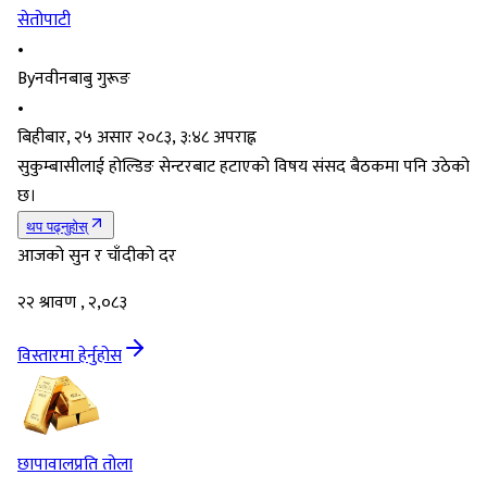
सेतोपाटी
•
By
नवीनबाबु गुरूङ
•
बिहीबार, २५ असार २०८३, ३:४८ अपराह्न
सुकुम्बासीलाई होल्डिङ सेन्टरबाट हटाएको विषय संसद बैठकमा पनि उठेको
छ।
थप पढ्नुहोस्
आजको सुन र चाँदीको दर
२२ श्रावण , २,०८३
विस्तारमा हेर्नुहोस
छापावाल
प्रति तोला