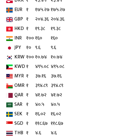
DKK
१
२३.४५
२३.४५
EUR
१
१७५.२७
१७५.२७
GBP
१
२०४.३६
२०४.३६
HKD
१
१९.३८
१९.३८
INR
१००
१६०
१६०
JPY
१०
९.६
९.६
KRW
१००
१०.७४
१०.७४
KWD
१
४९५.०८
४९५.०८
MYR
१
३७.१६
३७.१६
OMR
१
३९४.८९
३९४.८९
QAR
१
४१.७२
४१.७२
SAR
१
४०.५
४०.५
SEK
१
१६.०२
१६.०२
SGD
१
११८.६७
११८.६७
THB
१
४.६
४.६