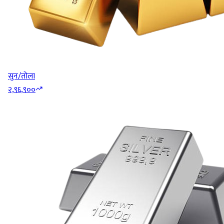
सुन/तोला
२,९६,९००