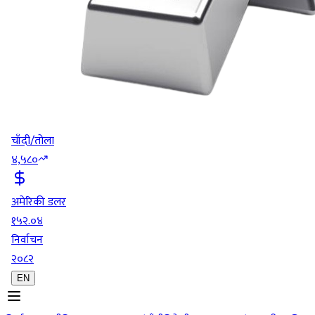
चाँदी/तोला
४,५८०
अमेरिकी डलर
१५२.०४
निर्वाचन
२०८२
EN