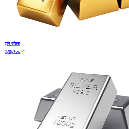
सुन/तोला
२,९६,९००