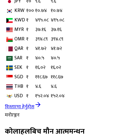
JPY
१०
९.६
९.६
KRW
१००
१०.७४
१०.७४
KWD
१
४९५.०८
४९५.०८
MYR
१
३७.१६
३७.१६
OMR
१
३९४.८९
३९४.८९
QAR
१
४१.७२
४१.७२
SAR
१
४०.५
४०.५
SEK
१
१६.०२
१६.०२
SGD
१
११८.६७
११८.६७
THB
१
४.६
४.६
USD
१
१५२.०४
१५२.०४
विस्तारमा हेर्नुहोस
मनोरञ्जन
कोलाहलबिच मौन आत्ममन्थन