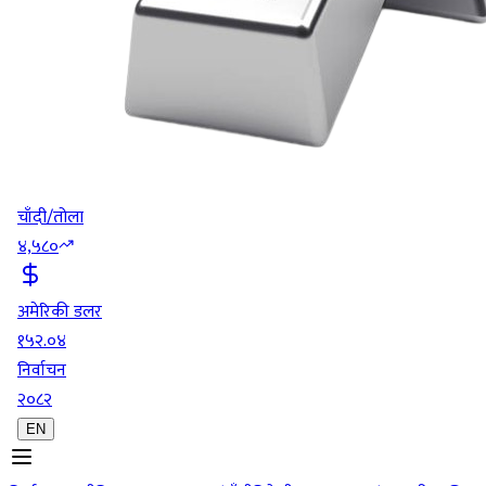
चाँदी/तोला
४,५८०
अमेरिकी डलर
१५२.०४
निर्वाचन
२०८२
EN