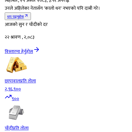
बिहीबार, २५ असार २०८३, ३:५९ अपराह्न
उनले अहिलेका नेतासँग 'कालो धन' नभएको पनि दाबी गरे।
थप पढ्नुहोस्
आजको सुन र चाँदीको दर
२२ श्रावण , २,०८३
विस्तारमा हेर्नुहोस
छापावाल
प्रति तोला
२,९६,९००
९००
चाँदी
प्रति तोला