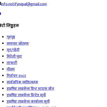
info.notifynepal@gmail.com
िटो लिङ्कहरू
गृहपृष्ठ
समाचार स्रोतहरू
सुन/चाँदी
विदेशी मुद्रा
तरकारी
मौसम
निर्वाचन २०८२
सार्वजनिक व्यक्तित्वहरू
ड्राइभिङ लाइसेन्स प्रिन्ट स्टाटस जाँच
ड्राइभिङ लाइसेन्स प्रिन्टेड सूची
ड्राइभिङ लाइसेन्स कार्यालय सूची