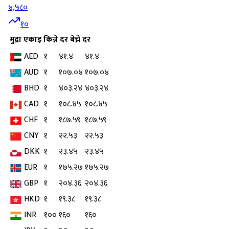
४,५८०
१०
मुद्रा
एकाइ
किन्ने दर
बेच्ने दर
AED
१
४१.४
४१.४
AUD
१
१०७.०४
१०७.०४
BHD
१
४०३.२४
४०३.२४
CAD
१
१०८.४५
१०८.४५
CHF
१
१८७.५९
१८७.५९
CNY
१
२२.५३
२२.५३
DKK
१
२३.४५
२३.४५
EUR
१
१७५.२७
१७५.२७
GBP
१
२०४.३६
२०४.३६
HKD
१
१९.३८
१९.३८
INR
१००
१६०
१६०