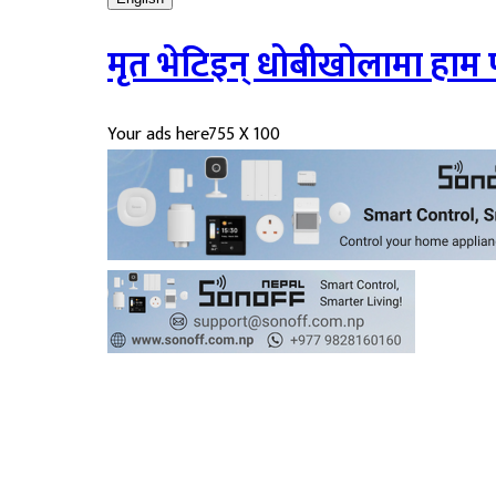
मृत भेटिइन् धोबीखोलामा हाम
Your ads here
755 X 100