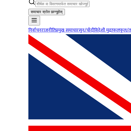
समाचार स्रोत छान्नुहोस्
निर्वाचन
राजनीति
प्रमुख समाचार
सुन/चाँदी
विदेशी मुद्रा
फलफूल/त