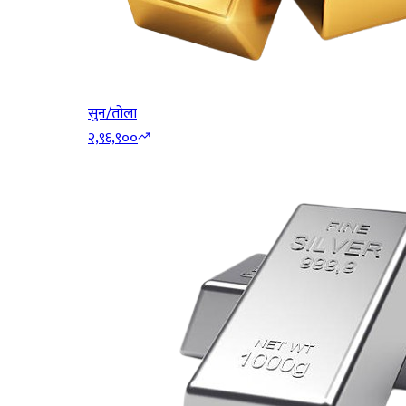
सुन/तोला
२,९६,९००