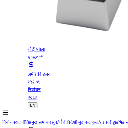
चाँदी/तोला
४,५८०
अमेरिकी डलर
१५२.०४
निर्वाचन
२०८२
EN
निर्वाचन
राजनीति
प्रमुख समाचार
सुन/चाँदी
विदेशी मुद्रा
फलफूल/तरकारी
ड्राइभिङ 