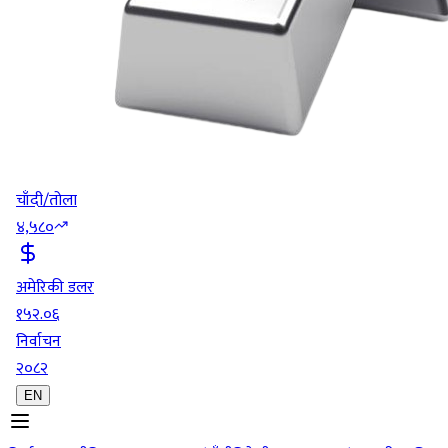
चाँदी/तोला
४,५८०
अमेरिकी डलर
१५२.०६
निर्वाचन
२०८२
EN