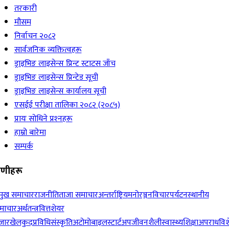
तरकारी
मौसम
निर्वाचन २०८२
सार्वजनिक व्यक्तित्वहरू
ड्राइभिङ लाइसेन्स प्रिन्ट स्टाटस जाँच
ड्राइभिङ लाइसेन्स प्रिन्टेड सूची
ड्राइभिङ लाइसेन्स कार्यालय सूची
एसईई परीक्षा तालिका २०८२ (२०८५)
प्रायः सोधिने प्रश्‍नहरू
हाम्रो बारेमा
सम्पर्क
रेणीहरू
रमुख समाचार
राजनीति
ताजा समाचार
अन्तर्राष्ट्रिय
मनोरञ्जन
विचार
पर्यटन
स्थानीय
माचार
अर्थतन्त्र
वित्त
शेयर
जार
खेलकुद
प्रविधि
संस्कृति
अटोमोबाइल
स्टार्टअप
जीवनशैली
स्वास्थ्य
शिक्षा
अपराध
विश