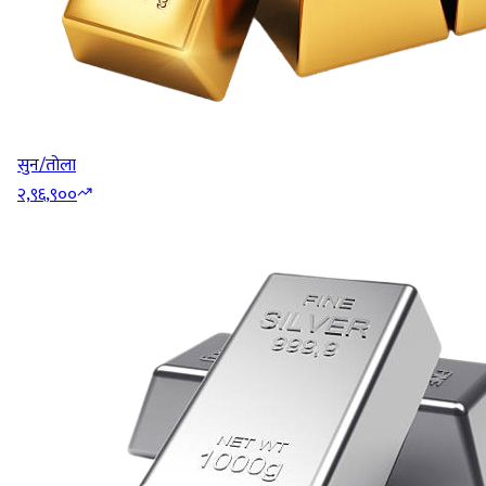
सुन/तोला
२,९६,९००