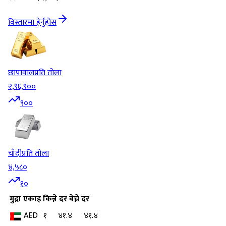
विस्तारमा हेर्नुहोस
छापावाल
प्रति तोला
२,९६,९००
९००
चाँदी
प्रति तोला
४,५८०
१०
मुद्रा
एकाइ
किन्ने दर
बेच्ने दर
AED
१
४१.४
४१.४