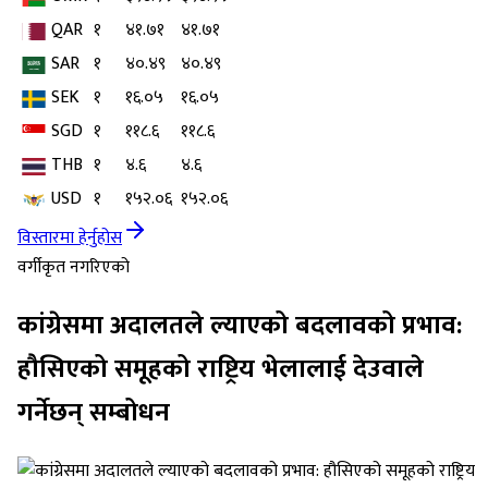
QAR
१
४१.७१
४१.७१
SAR
१
४०.४९
४०.४९
SEK
१
१६.०५
१६.०५
SGD
१
११८.६
११८.६
THB
१
४.६
४.६
USD
१
१५२.०६
१५२.०६
विस्तारमा हेर्नुहोस
वर्गीकृत नगरिएको
कांग्रेसमा अदालतले ल्याएको बदलावको प्रभाव:
हौसिएको समूहको राष्ट्रिय भेलालाई देउवाले
गर्नेछन् सम्बोधन