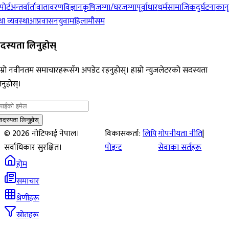
पोर्ट
अन्तर्वार्ता
वातावरण
विज्ञान
कृषि
जग्गा/घरजग्गा
पूर्वाधार
धर्म
सामाजिक
दुर्घटना
कान
ा व्यवस्था
आप्रवासन
युवा
महिला
मौसम
दस्यता लिनुहोस्
म्रो नवीनतम समाचारहरूसँग अपडेट रहनुहोस्। हाम्रो न्युजलेटरको सदस्यता
नुहोस्।
सदस्यता लिनुहोस्
©
2026
नोटिफाई नेपाल।
विकासकर्ता:
लिपि
गोपनीयता नीति
|
सर्वाधिकार सुरक्षित।
पोइन्ट
सेवाका सर्तहरू
होम
समाचार
श्रेणीहरू
स्रोतहरू