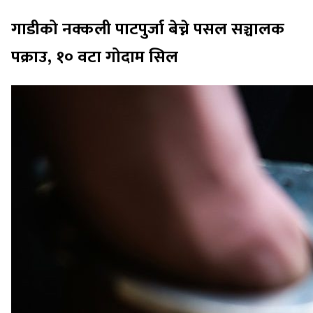
गाडीको नक्कली पाटपुर्जा बेच्ने पसल सञ्चालक
पक्राउ, १० वटा गोदाम सिल