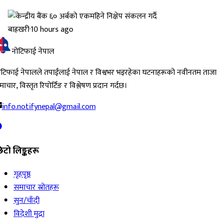
बाह्रखरी
·
10 hours ago
नोटिफाई नेपाल
ोटिफाई नेपालले तपाईंलाई नेपाल र विश्वभर भइरहेका घटनाहरूको नवीनतम ताजा
ाचार, विस्तृत रिपोर्टिङ र विश्लेषण प्रदान गर्दछ।
info.notifynepal@gmail.com
िटो लिङ्कहरू
गृहपृष्ठ
समाचार स्रोतहरू
सुन/चाँदी
विदेशी मुद्रा