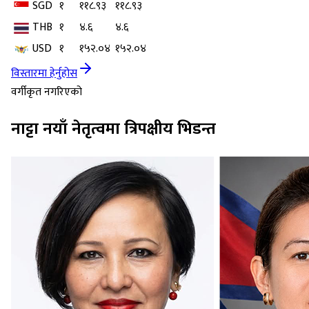
SGD
१
११८.९३
११८.९३
THB
१
४.६
४.६
USD
१
१५२.०४
१५२.०४
विस्तारमा हेर्नुहोस
वर्गीकृत नगरिएको
नाट्टा नयाँ नेतृत्वमा त्रिपक्षीय भिडन्त