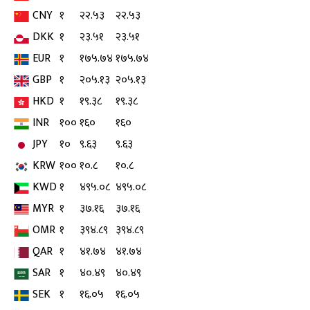
CNY
१
२२.५३
२२.५३
DKK
१
२३.५१
२३.५१
EUR
१
१७५.७४
१७५.७४
GBP
१
२०५.१३
२०५.१३
HKD
१
१९.३८
१९.३८
INR
१००
१६०
१६०
JPY
१०
९.६३
९.६३
KRW
१००
१०.८
१०.८
KWD
१
४९५.०८
४९५.०८
MYR
१
३७.१६
३७.१६
OMR
१
३९४.८९
३९४.८९
QAR
१
४१.७४
४१.७४
SAR
१
४०.४९
४०.४९
SEK
१
१६.०५
१६.०५