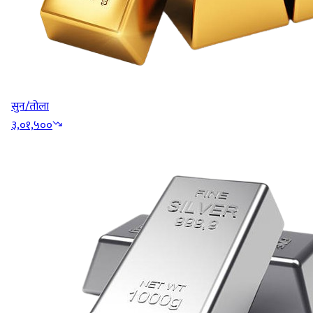
सुन/तोला
३,०१,५००