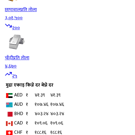
छापावाल
प्रति तोला
३,०१,५००
२००
चाँदी
प्रति तोला
४,६७०
२५
मुद्रा
एकाइ
किन्ने दर
बेच्ने दर
AED
१
४१.३९
४१.३९
AUD
१
१०७.४६
१०७.४६
BHD
१
४०३.२४
४०३.२४
CAD
१
१०९.०६
१०९.०६
CHF
१
१८८.१६
१८८.१६