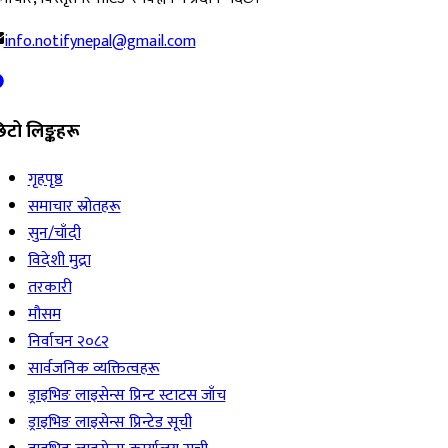
info.notifynepal@gmail.com
िटो लिङ्कहरू
गृहपृष्ठ
समाचार स्रोतहरू
सुन/चाँदी
विदेशी मुद्रा
तरकारी
मौसम
निर्वाचन २०८२
सार्वजनिक व्यक्तित्वहरू
ड्राइभिङ लाइसेन्स प्रिन्ट स्टाटस जाँच
ड्राइभिङ लाइसेन्स प्रिन्टेड सूची