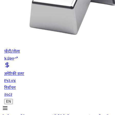
चाँदी/तोला
४,६७०
अमेरिकी डलर
१५२.०४
निर्वाचन
२०८२
EN