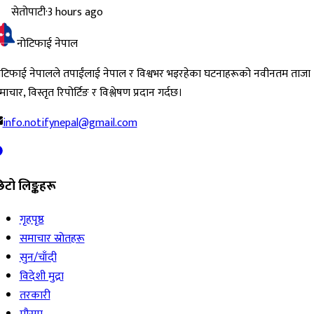
सेतोपाटी
·
3 hours ago
नोटिफाई नेपाल
ोटिफाई नेपालले तपाईंलाई नेपाल र विश्वभर भइरहेका घटनाहरूको नवीनतम ताजा
ाचार, विस्तृत रिपोर्टिङ र विश्लेषण प्रदान गर्दछ।
info.notifynepal@gmail.com
िटो लिङ्कहरू
गृहपृष्ठ
समाचार स्रोतहरू
सुन/चाँदी
विदेशी मुद्रा
तरकारी