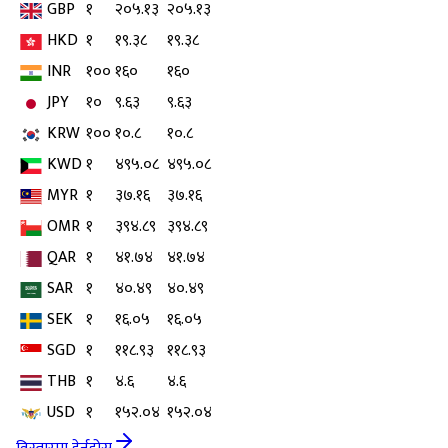
GBP
१
२०५.१३
२०५.१३
HKD
१
१९.३८
१९.३८
INR
१००
१६०
१६०
JPY
१०
९.६३
९.६३
KRW
१००
१०.८
१०.८
KWD
१
४९५.०८
४९५.०८
MYR
१
३७.१६
३७.१६
OMR
१
३९४.८९
३९४.८९
QAR
१
४१.७४
४१.७४
SAR
१
४०.४९
४०.४९
SEK
१
१६.०५
१६.०५
SGD
१
११८.९३
११८.९३
THB
१
४.६
४.६
USD
१
१५२.०४
१५२.०४