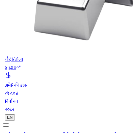
चाँदी/तोला
४,६७०
अमेरिकी डलर
१५२.०४
निर्वाचन
२०८२
EN