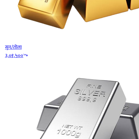
सुन/तोला
३,०१,५००