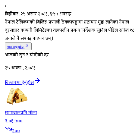
•
बिहीबार, २५ असार २०८३, ६:५५ अपराह्न
नेपाल टेलिकमको बिलिङ प्रणाली ठेक्कापट्टामा भ्रष्टाचार मुद्दा लागेका नेपाल
दूरसञ्चार कम्पनी लिमिटेडका तत्कालीन प्रबन्ध निर्देशक सुनिल पौडेल सहित १८
जनाले नै सफाइ पाएका छन्।
थप पढ्नुहोस्
आजको सुन र चाँदीको दर
२५ श्रावण , २,०८३
विस्तारमा हेर्नुहोस
छापावाल
प्रति तोला
३,०१,५००
२००