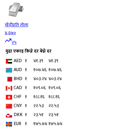
चाँदी
प्रति तोला
४,६७०
२५
मुद्रा
एकाइ
किन्ने दर
बेच्ने दर
AED
१
४१.३९
४१.३९
AUD
१
१०७.४६
१०७.४६
BHD
१
४०३.२४
४०३.२४
CAD
१
१०९.०६
१०९.०६
CHF
१
१८८.१६
१८८.१६
CNY
१
२२.५३
२२.५३
DKK
१
२३.५१
२३.५१
EUR
१
१७५.७४
१७५.७४