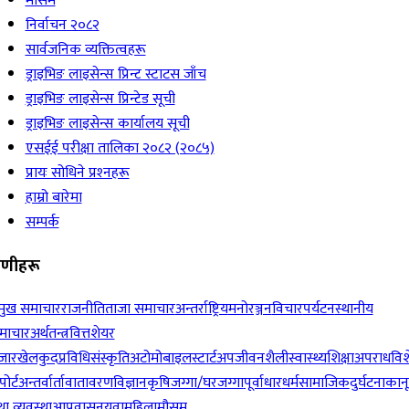
मौसम
निर्वाचन २०८२
सार्वजनिक व्यक्तित्वहरू
ड्राइभिङ लाइसेन्स प्रिन्ट स्टाटस जाँच
ड्राइभिङ लाइसेन्स प्रिन्टेड सूची
ड्राइभिङ लाइसेन्स कार्यालय सूची
एसईई परीक्षा तालिका २०८२ (२०८५)
प्रायः सोधिने प्रश्‍नहरू
हाम्रो बारेमा
सम्पर्क
रेणीहरू
रमुख समाचार
राजनीति
ताजा समाचार
अन्तर्राष्ट्रिय
मनोरञ्जन
विचार
पर्यटन
स्थानीय
माचार
अर्थतन्त्र
वित्त
शेयर
जार
खेलकुद
प्रविधि
संस्कृति
अटोमोबाइल
स्टार्टअप
जीवनशैली
स्वास्थ्य
शिक्षा
अपराध
विश
पोर्ट
अन्तर्वार्ता
वातावरण
विज्ञान
कृषि
जग्गा/घरजग्गा
पूर्वाधार
धर्म
सामाजिक
दुर्घटना
कान
ा व्यवस्था
आप्रवासन
युवा
महिला
मौसम