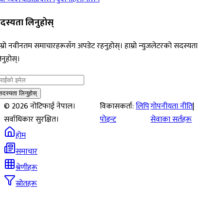
दस्यता लिनुहोस्
म्रो नवीनतम समाचारहरूसँग अपडेट रहनुहोस्। हाम्रो न्युजलेटरको सदस्यता
नुहोस्।
सदस्यता लिनुहोस्
©
2026
नोटिफाई नेपाल।
विकासकर्ता:
लिपि
गोपनीयता नीति
|
सर्वाधिकार सुरक्षित।
पोइन्ट
सेवाका सर्तहरू
होम
समाचार
श्रेणीहरू
स्रोतहरू