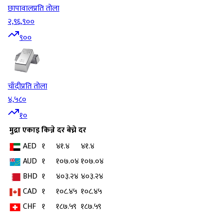
छापावाल
प्रति तोला
२,९६,९००
९००
चाँदी
प्रति तोला
४,५८०
१०
मुद्रा
एकाइ
किन्ने दर
बेच्ने दर
AED
१
४१.४
४१.४
AUD
१
१०७.०४
१०७.०४
BHD
१
४०३.२४
४०३.२४
CAD
१
१०८.४५
१०८.४५
CHF
१
१८७.५९
१८७.५९