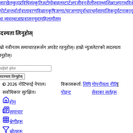
जार
खेलकुद
प्रविधि
संस्कृति
अटोमोबाइल
स्टार्टअप
जीवनशैली
स्वास्थ्य
शिक्षा
अपराध
विश
पोर्ट
अन्तर्वार्ता
वातावरण
विज्ञान
कृषि
जग्गा/घरजग्गा
पूर्वाधार
धर्म
सामाजिक
दुर्घटना
कान
ा व्यवस्था
आप्रवासन
युवा
महिला
मौसम
दस्यता लिनुहोस्
म्रो नवीनतम समाचारहरूसँग अपडेट रहनुहोस्। हाम्रो न्युजलेटरको सदस्यता
नुहोस्।
सदस्यता लिनुहोस्
©
2026
नोटिफाई नेपाल।
विकासकर्ता:
लिपि
गोपनीयता नीति
|
सर्वाधिकार सुरक्षित।
पोइन्ट
सेवाका सर्तहरू
होम
समाचार
श्रेणीहरू
स्रोतहरू