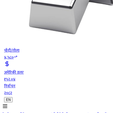
चाँदी/तोला
४,५८०
अमेरिकी डलर
१५२.०४
निर्वाचन
२०८२
EN