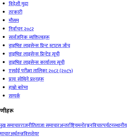
विदेशी मुद्रा
तरकारी
मौसम
निर्वाचन २०८२
सार्वजनिक व्यक्तित्वहरू
ड्राइभिङ लाइसेन्स प्रिन्ट स्टाटस जाँच
ड्राइभिङ लाइसेन्स प्रिन्टेड सूची
ड्राइभिङ लाइसेन्स कार्यालय सूची
एसईई परीक्षा तालिका २०८२ (२०८५)
प्रायः सोधिने प्रश्‍नहरू
हाम्रो बारेमा
सम्पर्क
रेणीहरू
रमुख समाचार
राजनीति
ताजा समाचार
अन्तर्राष्ट्रिय
मनोरञ्जन
विचार
पर्यटन
स्थानीय
माचार
अर्थतन्त्र
वित्त
शेयर