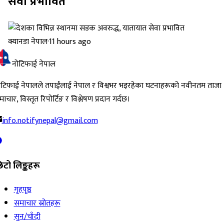
सेवा प्रभावित
क्यानडा नेपाल
·
11 hours ago
नोटिफाई नेपाल
ोटिफाई नेपालले तपाईंलाई नेपाल र विश्वभर भइरहेका घटनाहरूको नवीनतम ताजा
ाचार, विस्तृत रिपोर्टिङ र विश्लेषण प्रदान गर्दछ।
info.notifynepal@gmail.com
िटो लिङ्कहरू
गृहपृष्ठ
समाचार स्रोतहरू
सुन/चाँदी