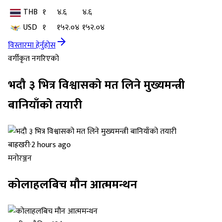
THB
१
४.६
४.६
USD
१
१५२.०४
१५२.०४
विस्तारमा हेर्नुहोस
वर्गीकृत नगरिएको
भदौ ३ भित्र विश्वासको मत लिने मुख्यमन्त्री
बानियाँको तयारी
बाह्रखरी
·
2 hours ago
मनोरञ्जन
कोलाहलबिच मौन आत्ममन्थन