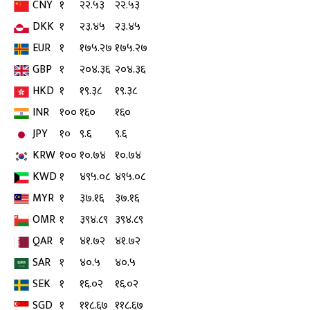
CNY
१
२२.५३
२२.५३
DKK
१
२३.४५
२३.४५
EUR
१
१७५.२७
१७५.२७
GBP
१
२०४.३६
२०४.३६
HKD
१
१९.३८
१९.३८
INR
१००
१६०
१६०
JPY
१०
९.६
९.६
KRW
१००
१०.७४
१०.७४
KWD
१
४९५.०८
४९५.०८
MYR
१
३७.१६
३७.१६
OMR
१
३९४.८९
३९४.८९
QAR
१
४१.७२
४१.७२
SAR
१
४०.५
४०.५
SEK
१
१६.०२
१६.०२
SGD
१
११८.६७
११८.६७