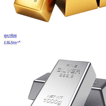
सुन/तोला
२,९६,९००