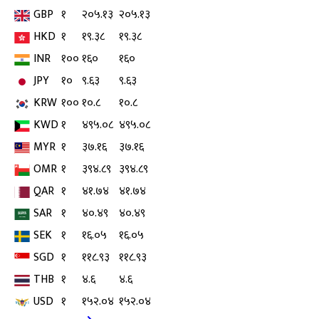
GBP
१
२०५.१३
२०५.१३
HKD
१
१९.३८
१९.३८
INR
१००
१६०
१६०
JPY
१०
९.६३
९.६३
KRW
१००
१०.८
१०.८
KWD
१
४९५.०८
४९५.०८
MYR
१
३७.१६
३७.१६
OMR
१
३९४.८९
३९४.८९
QAR
१
४१.७४
४१.७४
SAR
१
४०.४९
४०.४९
SEK
१
१६.०५
१६.०५
SGD
१
११८.९३
११८.९३
THB
१
४.६
४.६
USD
१
१५२.०४
१५२.०४