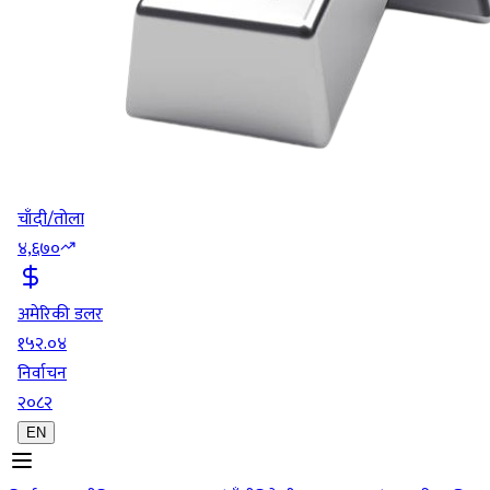
चाँदी/तोला
४,६७०
अमेरिकी डलर
१५२.०४
निर्वाचन
२०८२
EN