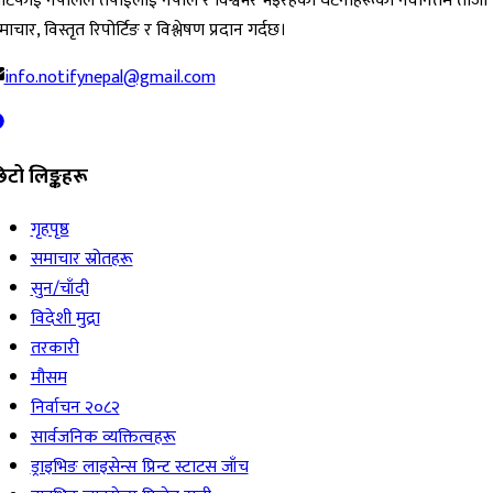
ोटिफाई नेपालले तपाईंलाई नेपाल र विश्वभर भइरहेका घटनाहरूको नवीनतम ताजा
ाचार, विस्तृत रिपोर्टिङ र विश्लेषण प्रदान गर्दछ।
info.notifynepal@gmail.com
िटो लिङ्कहरू
गृहपृष्ठ
समाचार स्रोतहरू
सुन/चाँदी
विदेशी मुद्रा
तरकारी
मौसम
निर्वाचन २०८२
सार्वजनिक व्यक्तित्वहरू
ड्राइभिङ लाइसेन्स प्रिन्ट स्टाटस जाँच