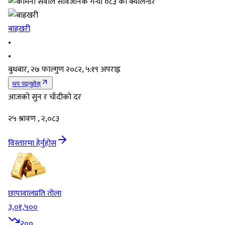
बाह्रखरी
•
•
बुधबार, २७ फाल्गुण २०८२, ५:१९ अपराह्न
थप पढ्नुहोस्
आजको सुन र चाँदीको दर
२५ श्रावण , २,०८३
विस्तारमा हेर्नुहोस
छापावाल
प्रति तोला
३,०१,५००
२००