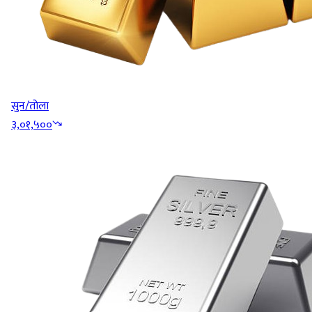
सुन/तोला
३,०१,५००