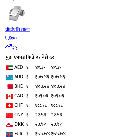
चाँदी
प्रति तोला
४,६७०
२५
मुद्रा
एकाइ
किन्ने दर
बेच्ने दर
AED
१
४१.३९
४१.३९
AUD
१
१०७.४६
१०७.४६
BHD
१
४०३.२४
४०३.२४
CAD
१
१०९.०६
१०९.०६
CHF
१
१८८.१६
१८८.१६
CNY
१
२२.५३
२२.५३
DKK
१
२३.५१
२३.५१
EUR
१
१७५.७४
१७५.७४