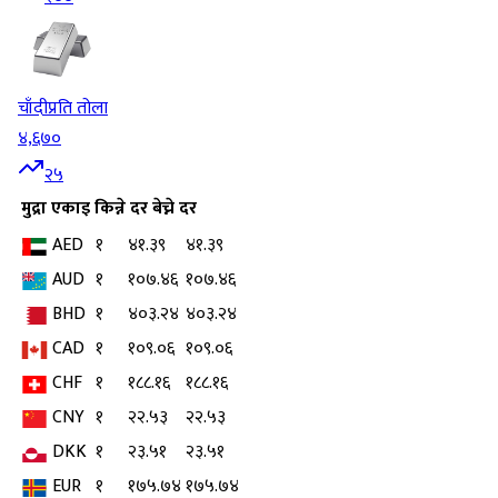
चाँदी
प्रति तोला
४,६७०
२५
मुद्रा
एकाइ
किन्ने दर
बेच्ने दर
AED
१
४१.३९
४१.३९
AUD
१
१०७.४६
१०७.४६
BHD
१
४०३.२४
४०३.२४
CAD
१
१०९.०६
१०९.०६
CHF
१
१८८.१६
१८८.१६
CNY
१
२२.५३
२२.५३
DKK
१
२३.५१
२३.५१
EUR
१
१७५.७४
१७५.७४