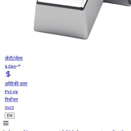
चाँदी/तोला
४,६७०
अमेरिकी डलर
१५२.०४
निर्वाचन
२०८२
EN