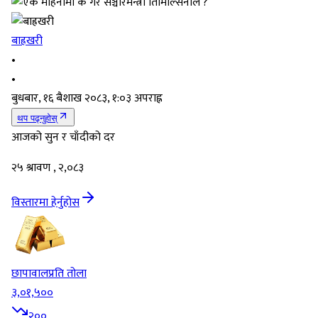
बाह्रखरी
•
•
बुधबार, १६ बैशाख २०८३, १:०३ अपराह्न
थप पढ्नुहोस्
आजको सुन र चाँदीको दर
२५ श्रावण , २,०८३
विस्तारमा हेर्नुहोस
छापावाल
प्रति तोला
३,०१,५००
२००