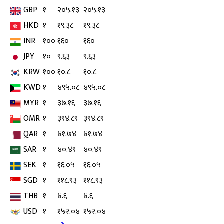
GBP
१
२०५.१३
२०५.१३
HKD
१
१९.३८
१९.३८
INR
१००
१६०
१६०
JPY
१०
९.६३
९.६३
KRW
१००
१०.८
१०.८
KWD
१
४९५.०८
४९५.०८
MYR
१
३७.१६
३७.१६
OMR
१
३९४.८९
३९४.८९
QAR
१
४१.७४
४१.७४
SAR
१
४०.४९
४०.४९
SEK
१
१६.०५
१६.०५
SGD
१
११८.९३
११८.९३
THB
१
४.६
४.६
USD
१
१५२.०४
१५२.०४