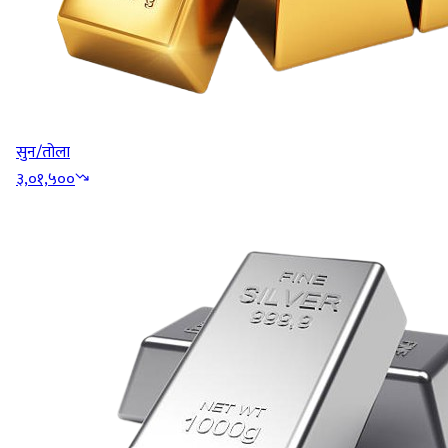
सुन/तोला
३,०१,५००