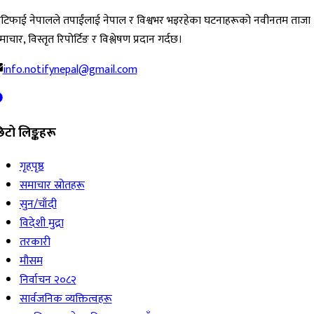
ोटिफाई नेपालले तपाईंलाई नेपाल र विश्वभर भइरहेका घटनाहरूको नवीनतम ताजा
ाचार, विस्तृत रिपोर्टिङ र विश्लेषण प्रदान गर्दछ।
info.notifynepal@gmail.com
िटो लिङ्कहरू
गृहपृष्ठ
समाचार स्रोतहरू
सुन/चाँदी
विदेशी मुद्रा
तरकारी
मौसम
निर्वाचन २०८२
सार्वजनिक व्यक्तित्वहरू