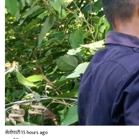
सेतोपाटी
·
15 hours ago