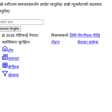
म्रो नवीनतम समाचारहरूसँग अपडेट रहनुहोस्। हाम्रो न्युजलेटरको सदस्यता
नुहोस्।
सदस्यता लिनुहोस्
©
2026
नोटिफाई नेपाल।
विकासकर्ता:
लिपि
गोपनीयता नीति
|
सर्वाधिकार सुरक्षित।
पोइन्ट
सेवाका सर्तहरू
होम
समाचार
श्रेणीहरू
स्रोतहरू