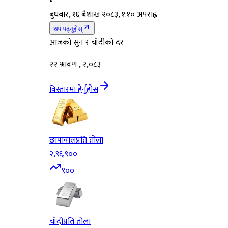
•
बुधबार, १६ बैशाख २०८३, १:१० अपराह्न
थप पढ्नुहोस्
आजको सुन र चाँदीको दर
२२ श्रावण , २,०८३
विस्तारमा हेर्नुहोस
छापावाल
प्रति तोला
२,९६,९००
९००
चाँदी
प्रति तोला