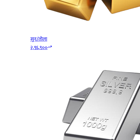
सुन/तोला
२,९६,९००