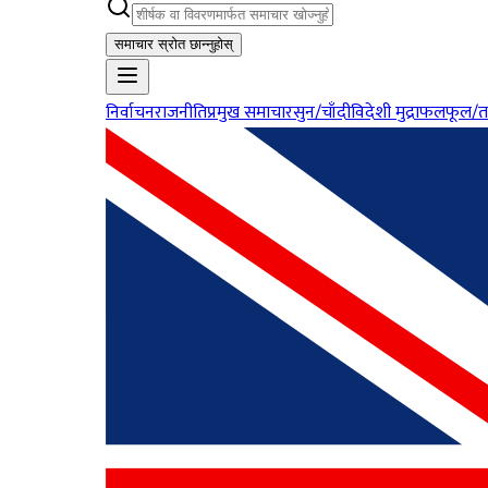
समाचार स्रोत छान्नुहोस्
निर्वाचन
राजनीति
प्रमुख समाचार
सुन/चाँदी
विदेशी मुद्रा
फलफूल/त