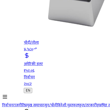
चाँदी/तोला
४,५८०
अमेरिकी डलर
१५२.०६
निर्वाचन
२०८२
EN
निर्वाचन
राजनीति
प्रमुख समाचार
सुन/चाँदी
विदेशी मुद्रा
फलफूल/तरकारी
ड्राइभिङ 