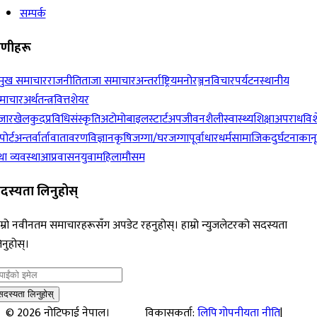
सम्पर्क
रेणीहरू
रमुख समाचार
राजनीति
ताजा समाचार
अन्तर्राष्ट्रिय
मनोरञ्जन
विचार
पर्यटन
स्थानीय
माचार
अर्थतन्त्र
वित्त
शेयर
जार
खेलकुद
प्रविधि
संस्कृति
अटोमोबाइल
स्टार्टअप
जीवनशैली
स्वास्थ्य
शिक्षा
अपराध
विश
पोर्ट
अन्तर्वार्ता
वातावरण
विज्ञान
कृषि
जग्गा/घरजग्गा
पूर्वाधार
धर्म
सामाजिक
दुर्घटना
कान
ा व्यवस्था
आप्रवासन
युवा
महिला
मौसम
दस्यता लिनुहोस्
म्रो नवीनतम समाचारहरूसँग अपडेट रहनुहोस्। हाम्रो न्युजलेटरको सदस्यता
नुहोस्।
सदस्यता लिनुहोस्
©
2026
नोटिफाई नेपाल।
विकासकर्ता:
लिपि
गोपनीयता नीति
|