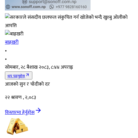
बाह्रखरी
•
•
सोमबार, २८ बैशाख २०८३, ८:४४ अपराह्न
थप पढ्नुहोस्
आजको सुन र चाँदीको दर
२२ श्रावण , २,०८३
विस्तारमा हेर्नुहोस