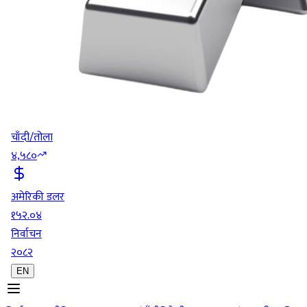
चाँदी/तोला
४,५८०
अमेरिकी डलर
१५२.०४
निर्वाचन
२०८२
EN