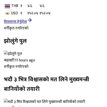
THB
१
४.६
४.६
USD
१
१५२.०४
१५२.०४
विस्तारमा हेर्नुहोस
वर्गीकृत नगरिएको
झोलुंगे पुल
बाह्रखरी
·
11 hours ago
वर्गीकृत नगरिएको
भदौ ३ भित्र विश्वासको मत लिने मुख्यमन्त्री
बानियाँको तयारी