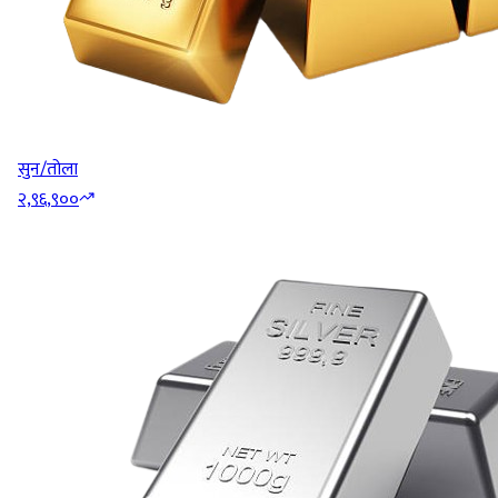
सुन/तोला
२,९६,९००