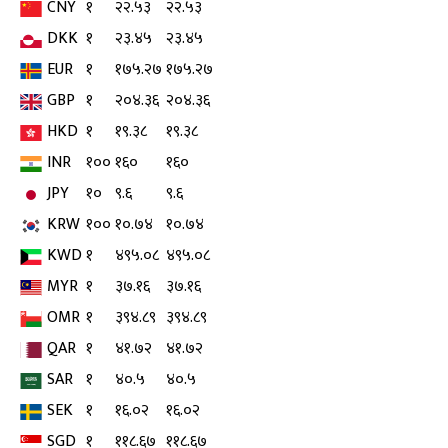
CNY
१
२२.५३
२२.५३
DKK
१
२३.४५
२३.४५
EUR
१
१७५.२७
१७५.२७
GBP
१
२०४.३६
२०४.३६
HKD
१
१९.३८
१९.३८
INR
१००
१६०
१६०
JPY
१०
९.६
९.६
KRW
१००
१०.७४
१०.७४
KWD
१
४९५.०८
४९५.०८
MYR
१
३७.१६
३७.१६
OMR
१
३९४.८९
३९४.८९
QAR
१
४१.७२
४१.७२
SAR
१
४०.५
४०.५
SEK
१
१६.०२
१६.०२
SGD
१
११८.६७
११८.६७