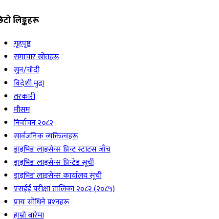
िटो लिङ्कहरू
गृहपृष्ठ
समाचार स्रोतहरू
सुन/चाँदी
विदेशी मुद्रा
तरकारी
मौसम
निर्वाचन २०८२
सार्वजनिक व्यक्तित्वहरू
ड्राइभिङ लाइसेन्स प्रिन्ट स्टाटस जाँच
ड्राइभिङ लाइसेन्स प्रिन्टेड सूची
ड्राइभिङ लाइसेन्स कार्यालय सूची
एसईई परीक्षा तालिका २०८२ (२०८५)
प्रायः सोधिने प्रश्‍नहरू
हाम्रो बारेमा