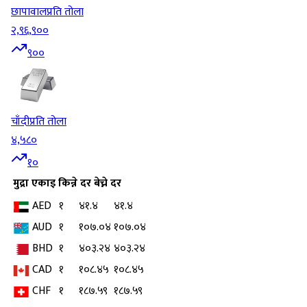
छापावाल
प्रति तोला
२,९६,९००
९००
चाँदी
प्रति तोला
४,५८०
१०
मुद्रा
एकाइ
किन्ने दर
बेच्ने दर
AED
१
४१.४
४१.४
AUD
१
१०७.०४
१०७.०४
BHD
१
४०३.२४
४०३.२४
CAD
१
१०८.४५
१०८.४५
CHF
१
१८७.५९
१८७.५९