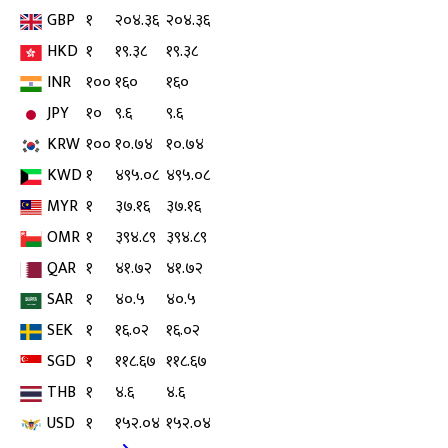
GBP
१
२०४.३६
२०४.३६
HKD
१
१९.३८
१९.३८
INR
१००
१६०
१६०
JPY
१०
९.६
९.६
KRW
१००
१०.७४
१०.७४
KWD
१
४९५.०८
४९५.०८
MYR
१
३७.१६
३७.१६
OMR
१
३९४.८९
३९४.८९
QAR
१
४१.७२
४१.७२
SAR
१
४०.५
४०.५
SEK
१
१६.०२
१६.०२
SGD
१
११८.६७
११८.६७
THB
१
४.६
४.६
USD
१
१५२.०४
१५२.०४