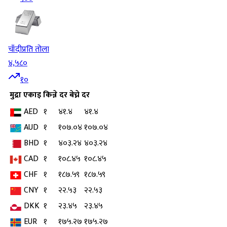
चाँदी
प्रति तोला
४,५८०
१०
मुद्रा
एकाइ
किन्ने दर
बेच्ने दर
AED
१
४१.४
४१.४
AUD
१
१०७.०४
१०७.०४
BHD
१
४०३.२४
४०३.२४
CAD
१
१०८.४५
१०८.४५
CHF
१
१८७.५९
१८७.५९
CNY
१
२२.५३
२२.५३
DKK
१
२३.४५
२३.४५
EUR
१
१७५.२७
१७५.२७