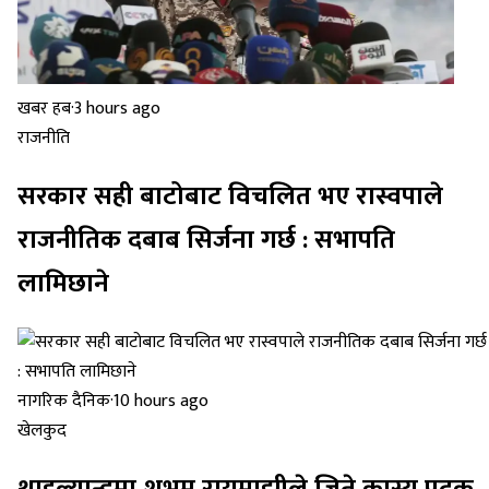
खबर हब
·
3 hours ago
राजनीति
सरकार सही बाटोबाट विचलित भए रास्वपाले
राजनीतिक दबाब सिर्जना गर्छ : सभापति
लामिछाने
नागरिक दैनिक
·
10 hours ago
खेलकुद
थाइल्यान्डमा शुभम रायमाझीले जिते कास्य पदक