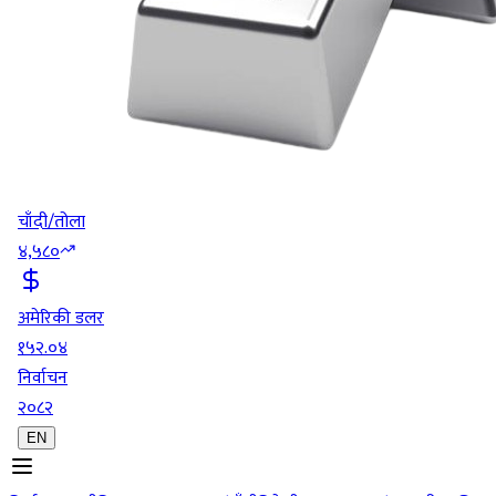
चाँदी/तोला
४,५८०
अमेरिकी डलर
१५२.०४
निर्वाचन
२०८२
EN