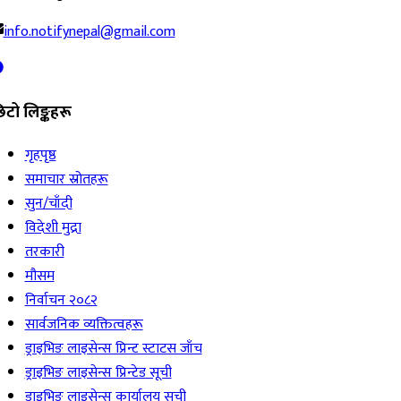
info.notifynepal@gmail.com
िटो लिङ्कहरू
गृहपृष्ठ
समाचार स्रोतहरू
सुन/चाँदी
विदेशी मुद्रा
तरकारी
मौसम
निर्वाचन २०८२
सार्वजनिक व्यक्तित्वहरू
ड्राइभिङ लाइसेन्स प्रिन्ट स्टाटस जाँच
ड्राइभिङ लाइसेन्स प्रिन्टेड सूची
ड्राइभिङ लाइसेन्स कार्यालय सूची