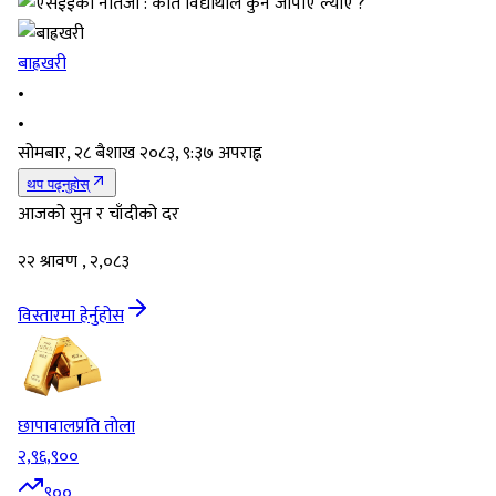
बाह्रखरी
•
•
सोमबार, २८ बैशाख २०८३, ९:३७ अपराह्न
थप पढ्नुहोस्
आजको सुन र चाँदीको दर
२२ श्रावण , २,०८३
विस्तारमा हेर्नुहोस
छापावाल
प्रति तोला
२,९६,९००
९००