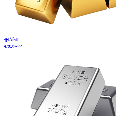
सुन/तोला
२,९६,९००