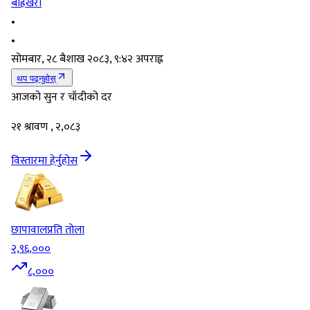
बाह्रखरी
•
•
सोमबार, २८ बैशाख २०८३, ९:४२ अपराह्न
थप पढ्नुहोस्
आजको सुन र चाँदीको दर
२१ श्रावण , २,०८३
विस्तारमा हेर्नुहोस
छापावाल
प्रति तोला
२,९६,०००
८,०००