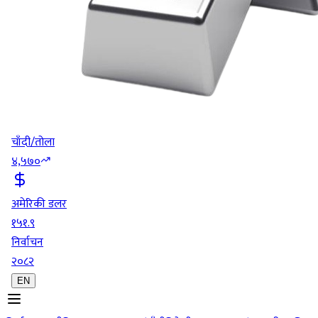
चाँदी/तोला
४,५७०
अमेरिकी डलर
१५१.९
निर्वाचन
२०८२
EN