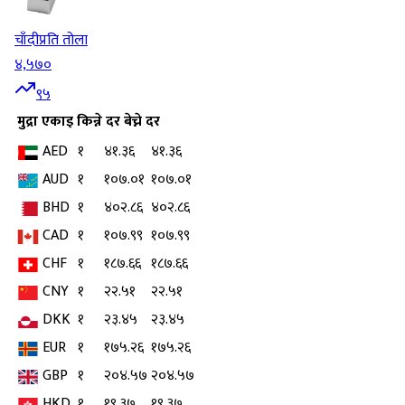
चाँदी
प्रति तोला
४,५७०
९५
मुद्रा
एकाइ
किन्ने दर
बेच्ने दर
AED
१
४१.३६
४१.३६
AUD
१
१०७.०१
१०७.०१
BHD
१
४०२.८६
४०२.८६
CAD
१
१०७.९९
१०७.९९
CHF
१
१८७.६६
१८७.६६
CNY
१
२२.५१
२२.५१
DKK
१
२३.४५
२३.४५
EUR
१
१७५.२६
१७५.२६
GBP
१
२०४.५७
२०४.५७
HKD
१
१९.३७
१९.३७