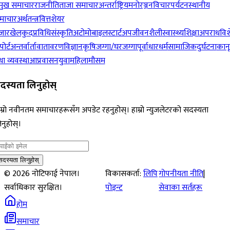
रमुख समाचार
राजनीति
ताजा समाचार
अन्तर्राष्ट्रिय
मनोरञ्जन
विचार
पर्यटन
स्थानीय
माचार
अर्थतन्त्र
वित्त
शेयर
जार
खेलकुद
प्रविधि
संस्कृति
अटोमोबाइल
स्टार्टअप
जीवनशैली
स्वास्थ्य
शिक्षा
अपराध
विश
पोर्ट
अन्तर्वार्ता
वातावरण
विज्ञान
कृषि
जग्गा/घरजग्गा
पूर्वाधार
धर्म
सामाजिक
दुर्घटना
कान
ा व्यवस्था
आप्रवासन
युवा
महिला
मौसम
दस्यता लिनुहोस्
म्रो नवीनतम समाचारहरूसँग अपडेट रहनुहोस्। हाम्रो न्युजलेटरको सदस्यता
नुहोस्।
सदस्यता लिनुहोस्
©
2026
नोटिफाई नेपाल।
विकासकर्ता:
लिपि
गोपनीयता नीति
|
सर्वाधिकार सुरक्षित।
पोइन्ट
सेवाका सर्तहरू
होम
समाचार