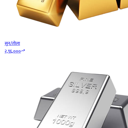
सुन/तोला
२,९६,०००