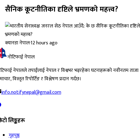
सैनिक कूटनीतिका दृष्टिले भ्रमणको महत्त्व?
क्यानडा नेपाल
·
12 hours ago
नोटिफाई नेपाल
ोटिफाई नेपालले तपाईंलाई नेपाल र विश्वभर भइरहेका घटनाहरूको नवीनतम ताजा
ाचार, विस्तृत रिपोर्टिङ र विश्लेषण प्रदान गर्दछ।
info.notifynepal@gmail.com
िटो लिङ्कहरू
गृहपृष्ठ