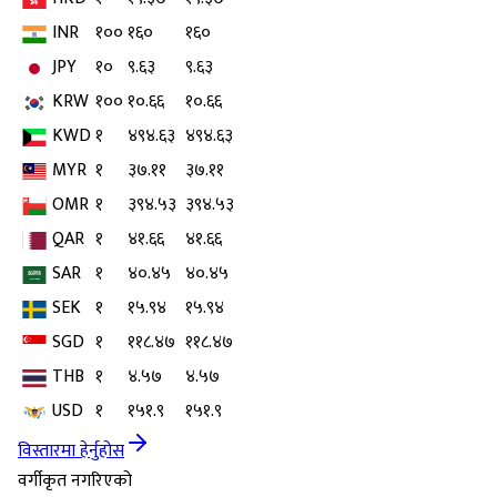
INR
१००
१६०
१६०
JPY
१०
९.६३
९.६३
KRW
१००
१०.६६
१०.६६
KWD
१
४९४.६३
४९४.६३
MYR
१
३७.११
३७.११
OMR
१
३९४.५३
३९४.५३
QAR
१
४१.६६
४१.६६
SAR
१
४०.४५
४०.४५
SEK
१
१५.९४
१५.९४
SGD
१
११८.४७
११८.४७
THB
१
४.५७
४.५७
USD
१
१५१.९
१५१.९
विस्तारमा हेर्नुहोस
वर्गीकृत नगरिएको