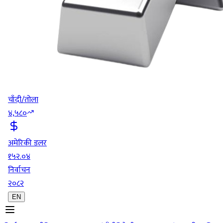
चाँदी/तोला
४,५८०
अमेरिकी डलर
१५२.०४
निर्वाचन
२०८२
EN