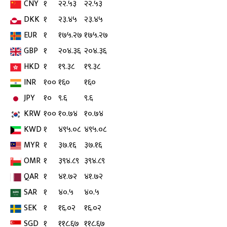
CNY
१
२२.५३
२२.५३
DKK
१
२३.४५
२३.४५
EUR
१
१७५.२७
१७५.२७
GBP
१
२०४.३६
२०४.३६
HKD
१
१९.३८
१९.३८
INR
१००
१६०
१६०
JPY
१०
९.६
९.६
KRW
१००
१०.७४
१०.७४
KWD
१
४९५.०८
४९५.०८
MYR
१
३७.१६
३७.१६
OMR
१
३९४.८९
३९४.८९
QAR
१
४१.७२
४१.७२
SAR
१
४०.५
४०.५
SEK
१
१६.०२
१६.०२
SGD
१
११८.६७
११८.६७