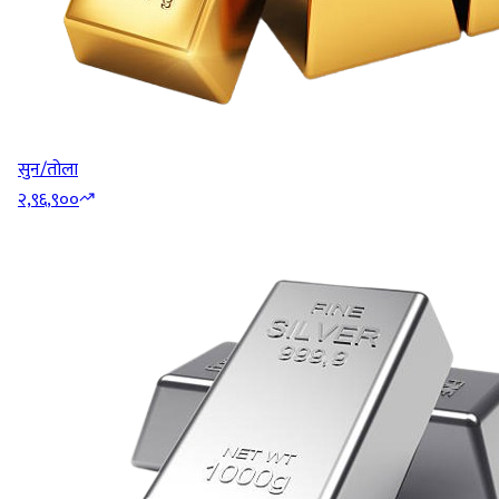
सुन/तोला
२,९६,९००