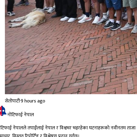
सेतोपाटी
·
9 hours ago
नोटिफाई नेपाल
ोटिफाई नेपालले तपाईंलाई नेपाल र विश्वभर भइरहेका घटनाहरूको नवीनतम ताजा
ाचार, विस्तृत रिपोर्टिङ र विश्लेषण प्रदान गर्दछ।