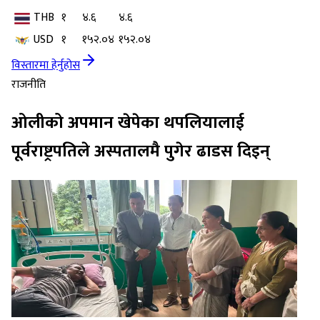
THB
१
४.६
४.६
USD
१
१५२.०४
१५२.०४
विस्तारमा हेर्नुहोस
राजनीति
ओलीको अपमान खेपेका थपलियालाई
पूर्वराष्ट्रपतिले अस्पतालमै पुगेर ढाडस दिइन्