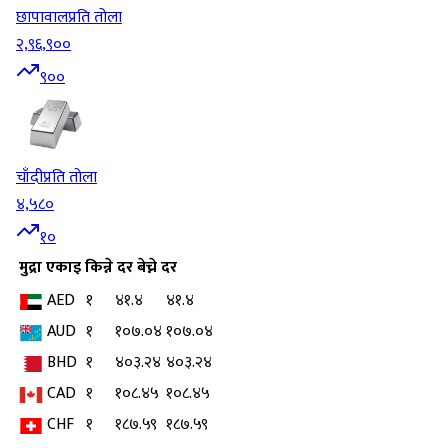
छापावाल
प्रति तोला
२,९६,९००
९००
चाँदी
प्रति तोला
४,५८०
१०
मुद्रा
एकाइ
किन्ने दर
बेच्ने दर
AED
१
४१.४
४१.४
AUD
१
१०७.०४
१०७.०४
BHD
१
४०३.२४
४०३.२४
CAD
१
१०८.४५
१०८.४५
CHF
१
१८७.५९
१८७.५९