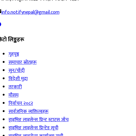
info.notifynepal@gmail.com
िटो लिङ्कहरू
गृहपृष्ठ
समाचार स्रोतहरू
सुन/चाँदी
विदेशी मुद्रा
तरकारी
मौसम
निर्वाचन २०८२
सार्वजनिक व्यक्तित्वहरू
ड्राइभिङ लाइसेन्स प्रिन्ट स्टाटस जाँच
ड्राइभिङ लाइसेन्स प्रिन्टेड सूची