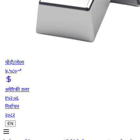
चाँदी/तोला
४,५८०
अमेरिकी डलर
१५२.०६
निर्वाचन
२०८२
EN