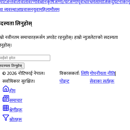
पोर्ट
अन्तर्वार्ता
वातावरण
विज्ञान
कृषि
जग्गा/घरजग्गा
पूर्वाधार
धर्म
सामाजिक
दुर्घटना
कान
ा व्यवस्था
आप्रवासन
युवा
महिला
मौसम
दस्यता लिनुहोस्
म्रो नवीनतम समाचारहरूसँग अपडेट रहनुहोस्। हाम्रो न्युजलेटरको सदस्यता
नुहोस्।
सदस्यता लिनुहोस्
©
2026
नोटिफाई नेपाल।
विकासकर्ता:
लिपि
गोपनीयता नीति
|
सर्वाधिकार सुरक्षित।
पोइन्ट
सेवाका सर्तहरू
होम
समाचार
श्रेणीहरू
स्रोतहरू