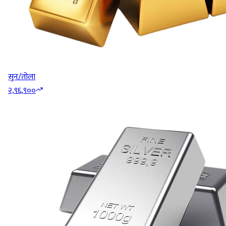
सुन/तोला
२,९६,९००