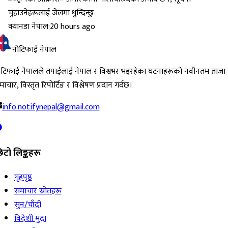
क्यानडा नेपाल
·
20 hours ago
नोटिफाई नेपाल
ोटिफाई नेपालले तपाईंलाई नेपाल र विश्वभर भइरहेका घटनाहरूको नवीनतम ताजा
ाचार, विस्तृत रिपोर्टिङ र विश्लेषण प्रदान गर्दछ।
info.notifynepal@gmail.com
िटो लिङ्कहरू
गृहपृष्ठ
समाचार स्रोतहरू
सुन/चाँदी
विदेशी मुद्रा