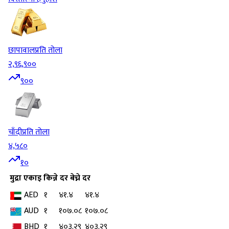
छापावाल
प्रति तोला
२,९६,९००
९००
चाँदी
प्रति तोला
४,५८०
१०
मुद्रा
एकाइ
किन्ने दर
बेच्ने दर
AED
१
४१.४
४१.४
AUD
१
१०७.०८
१०७.०८
BHD
१
४०३.२९
४०३.२९