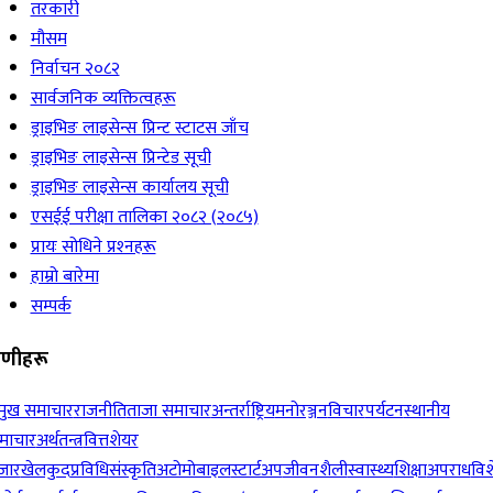
तरकारी
मौसम
निर्वाचन २०८२
सार्वजनिक व्यक्तित्वहरू
ड्राइभिङ लाइसेन्स प्रिन्ट स्टाटस जाँच
ड्राइभिङ लाइसेन्स प्रिन्टेड सूची
ड्राइभिङ लाइसेन्स कार्यालय सूची
एसईई परीक्षा तालिका २०८२ (२०८५)
प्रायः सोधिने प्रश्‍नहरू
हाम्रो बारेमा
सम्पर्क
रेणीहरू
रमुख समाचार
राजनीति
ताजा समाचार
अन्तर्राष्ट्रिय
मनोरञ्जन
विचार
पर्यटन
स्थानीय
माचार
अर्थतन्त्र
वित्त
शेयर
जार
खेलकुद
प्रविधि
संस्कृति
अटोमोबाइल
स्टार्टअप
जीवनशैली
स्वास्थ्य
शिक्षा
अपराध
विश