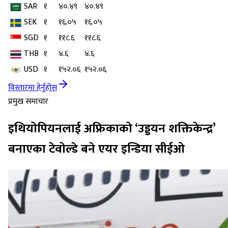
SAR
१
४०.४९
४०.४९
SEK
१
१६.०५
१६.०५
SGD
१
११८.६
११८.६
THB
१
४.६
४.६
USD
१
१५२.०६
१५२.०६
विस्तारमा हेर्नुहोस
प्रमुख समाचार
इथियोपियनलाई अफ्रिकाको ‘उड्डयन शक्तिकेन्द्र’
बनाएका टेवोल्डे बने एयर इन्डिया सीईओ