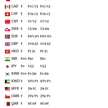
CAD
१
१०८.५३
१०८.५३
CHF
१
१८७.८३
१८७.८३
CNY
१
२२.५३
२२.५३
DKK
१
२३.४७
२३.४७
EUR
१
१७५.४५
१७५.४५
GBP
१
२०४.६२
२०४.६२
HKD
१
१९.३८
१९.३८
INR
१००
१६०
१६०
JPY
१०
९.६३
९.६३
KRW
१००
१०.६७
१०.६७
KWD
१
४९५.१५
४९५.१५
MYR
१
३७.१८
३७.१८
OMR
१
३९४.९५
३९४.९५
QAR
१
४१.७१
४१.७१