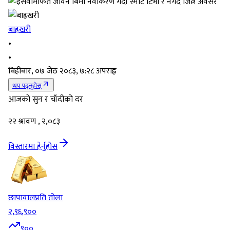
बाह्रखरी
•
•
बिहीबार, ०७ जेठ २०८३, ७:२८ अपराह्न
थप पढ्नुहोस्
आजको सुन र चाँदीको दर
२२ श्रावण , २,०८३
विस्तारमा हेर्नुहोस
छापावाल
प्रति तोला
२,९६,९००
९००