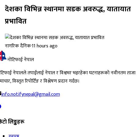
देशका विभिन्न स्थानमा सडक अवरुद्ध, यातायात
प्रभावित
नागरिक दैनिक
·
11 hours ago
नोटिफाई नेपाल
ोटिफाई नेपालले तपाईंलाई नेपाल र विश्वभर भइरहेका घटनाहरूको नवीनतम ताजा
ाचार, विस्तृत रिपोर्टिङ र विश्लेषण प्रदान गर्दछ।
info.notifynepal@gmail.com
िटो लिङ्कहरू
गृहपृष्ठ