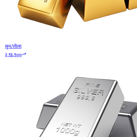
सुन/तोला
२,९६,९००