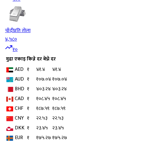
चाँदी
प्रति तोला
४,५८०
१०
मुद्रा
एकाइ
किन्ने दर
बेच्ने दर
AED
१
४१.४
४१.४
AUD
१
१०७.०४
१०७.०४
BHD
१
४०३.२४
४०३.२४
CAD
१
१०८.४५
१०८.४५
CHF
१
१८७.५९
१८७.५९
CNY
१
२२.५३
२२.५३
DKK
१
२३.४५
२३.४५
EUR
१
१७५.२७
१७५.२७