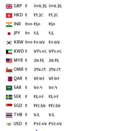
GBP
१
२०४.३६
२०४.३६
HKD
१
१९.३८
१९.३८
INR
१००
१६०
१६०
JPY
१०
९.६
९.६
KRW
१००
१०.७४
१०.७४
KWD
१
४९५.०८
४९५.०८
MYR
१
३७.१६
३७.१६
OMR
१
३९४.८९
३९४.८९
QAR
१
४१.७२
४१.७२
SAR
१
४०.५
४०.५
SEK
१
१६.०२
१६.०२
SGD
१
११८.६७
११८.६७
THB
१
४.६
४.६
USD
१
१५२.०४
१५२.०४