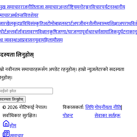
रमुख समाचार
राजनीति
ताजा समाचार
अन्तर्राष्ट्रिय
मनोरञ्जन
विचार
पर्यटन
स्थानीय
माचार
अर्थतन्त्र
वित्त
शेयर
जार
खेलकुद
प्रविधि
संस्कृति
अटोमोबाइल
स्टार्टअप
जीवनशैली
स्वास्थ्य
शिक्षा
अपराध
विश
पोर्ट
अन्तर्वार्ता
वातावरण
विज्ञान
कृषि
जग्गा/घरजग्गा
पूर्वाधार
धर्म
सामाजिक
दुर्घटना
कान
ा व्यवस्था
आप्रवासन
युवा
महिला
मौसम
दस्यता लिनुहोस्
म्रो नवीनतम समाचारहरूसँग अपडेट रहनुहोस्। हाम्रो न्युजलेटरको सदस्यता
नुहोस्।
सदस्यता लिनुहोस्
©
2026
नोटिफाई नेपाल।
विकासकर्ता:
लिपि
गोपनीयता नीति
|
सर्वाधिकार सुरक्षित।
पोइन्ट
सेवाका सर्तहरू
होम
समाचार