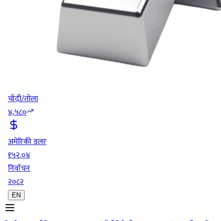
चाँदी/तोला
४,५८०
अमेरिकी डलर
१५२.०४
निर्वाचन
२०८२
EN