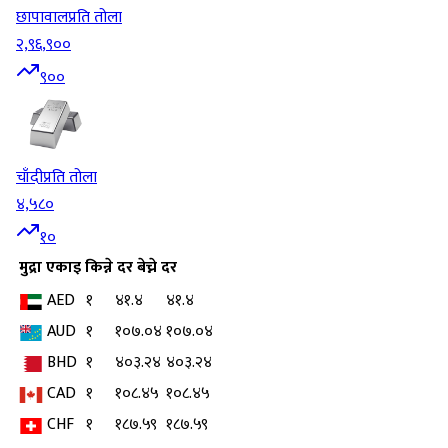
छापावाल
प्रति तोला
२,९६,९००
९००
चाँदी
प्रति तोला
४,५८०
१०
मुद्रा
एकाइ
किन्ने दर
बेच्ने दर
AED
१
४१.४
४१.४
AUD
१
१०७.०४
१०७.०४
BHD
१
४०३.२४
४०३.२४
CAD
१
१०८.४५
१०८.४५
CHF
१
१८७.५९
१८७.५९