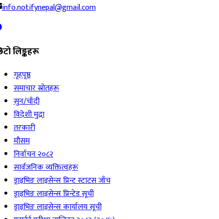
info.notifynepal@gmail.com
िटो लिङ्कहरू
गृहपृष्ठ
समाचार स्रोतहरू
सुन/चाँदी
विदेशी मुद्रा
तरकारी
मौसम
निर्वाचन २०८२
सार्वजनिक व्यक्तित्वहरू
ड्राइभिङ लाइसेन्स प्रिन्ट स्टाटस जाँच
ड्राइभिङ लाइसेन्स प्रिन्टेड सूची
ड्राइभिङ लाइसेन्स कार्यालय सूची