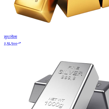
सुन/तोला
२,९६,९००