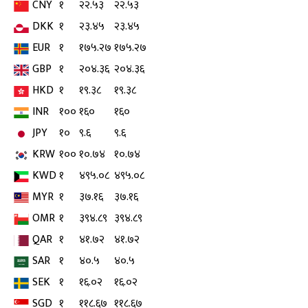
CNY
१
२२.५३
२२.५३
DKK
१
२३.४५
२३.४५
EUR
१
१७५.२७
१७५.२७
GBP
१
२०४.३६
२०४.३६
HKD
१
१९.३८
१९.३८
INR
१००
१६०
१६०
JPY
१०
९.६
९.६
KRW
१००
१०.७४
१०.७४
KWD
१
४९५.०८
४९५.०८
MYR
१
३७.१६
३७.१६
OMR
१
३९४.८९
३९४.८९
QAR
१
४१.७२
४१.७२
SAR
१
४०.५
४०.५
SEK
१
१६.०२
१६.०२
SGD
१
११८.६७
११८.६७