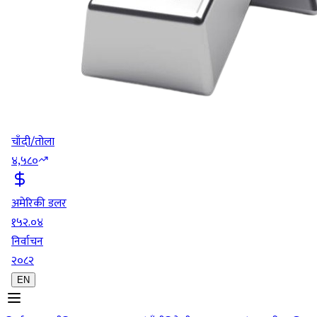
चाँदी/तोला
४,५८०
अमेरिकी डलर
१५२.०४
निर्वाचन
२०८२
EN