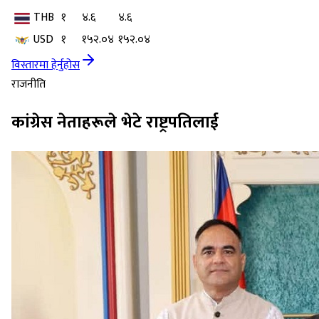
THB
१
४.६
४.६
USD
१
१५२.०४
१५२.०४
विस्तारमा हेर्नुहोस
राजनीति
कांग्रेस नेताहरूले भेटे राष्ट्रपतिलाई