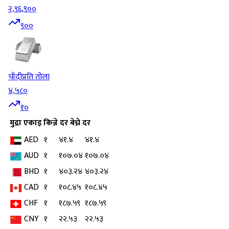
२,९६,९००
९००
चाँदी
प्रति तोला
४,५८०
१०
मुद्रा
एकाइ
किन्ने दर
बेच्ने दर
AED
१
४१.४
४१.४
AUD
१
१०७.०४
१०७.०४
BHD
१
४०३.२४
४०३.२४
CAD
१
१०८.४५
१०८.४५
CHF
१
१८७.५९
१८७.५९
CNY
१
२२.५३
२२.५३