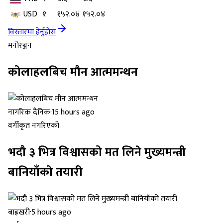
USD
१
१५२.०४
१५२.०४
विस्तारमा हेर्नुहोस
मनोरञ्जन
कोलाहलबिच मौन आत्ममन्थन
नागरिक दैनिक
·
15 hours ago
वर्गीकृत नगरिएको
भदौ ३ भित्र विश्वासको मत लिने मुख्यमन्त्री
बानियाँको तयारी
बाह्रखरी
·
5 hours ago