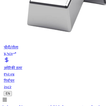
चाँदी/तोला
४,५८०
अमेरिकी डलर
१५२.०४
निर्वाचन
२०८२
EN