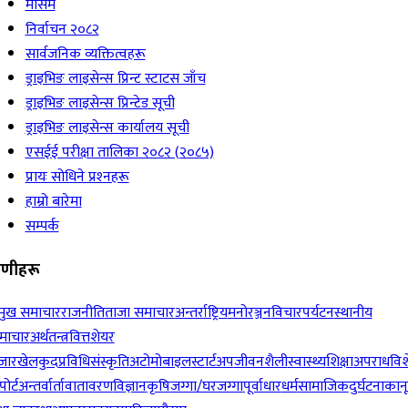
मौसम
निर्वाचन २०८२
सार्वजनिक व्यक्तित्वहरू
ड्राइभिङ लाइसेन्स प्रिन्ट स्टाटस जाँच
ड्राइभिङ लाइसेन्स प्रिन्टेड सूची
ड्राइभिङ लाइसेन्स कार्यालय सूची
एसईई परीक्षा तालिका २०८२ (२०८५)
प्रायः सोधिने प्रश्‍नहरू
हाम्रो बारेमा
सम्पर्क
रेणीहरू
रमुख समाचार
राजनीति
ताजा समाचार
अन्तर्राष्ट्रिय
मनोरञ्जन
विचार
पर्यटन
स्थानीय
माचार
अर्थतन्त्र
वित्त
शेयर
जार
खेलकुद
प्रविधि
संस्कृति
अटोमोबाइल
स्टार्टअप
जीवनशैली
स्वास्थ्य
शिक्षा
अपराध
विश
पोर्ट
अन्तर्वार्ता
वातावरण
विज्ञान
कृषि
जग्गा/घरजग्गा
पूर्वाधार
धर्म
सामाजिक
दुर्घटना
कान