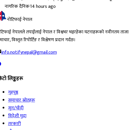
नागरिक दैनिक
·
14 hours ago
नोटिफाई नेपाल
ोटिफाई नेपालले तपाईंलाई नेपाल र विश्वभर भइरहेका घटनाहरूको नवीनतम ताजा
ाचार, विस्तृत रिपोर्टिङ र विश्लेषण प्रदान गर्दछ।
info.notifynepal@gmail.com
िटो लिङ्कहरू
गृहपृष्ठ
समाचार स्रोतहरू
सुन/चाँदी
विदेशी मुद्रा
तरकारी