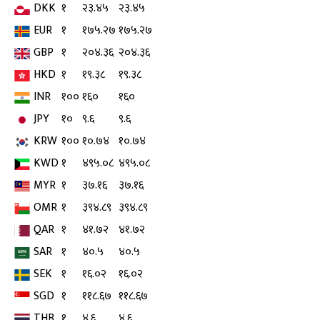
DKK
१
२३.४५
२३.४५
EUR
१
१७५.२७
१७५.२७
GBP
१
२०४.३६
२०४.३६
HKD
१
१९.३८
१९.३८
INR
१००
१६०
१६०
JPY
१०
९.६
९.६
KRW
१००
१०.७४
१०.७४
KWD
१
४९५.०८
४९५.०८
MYR
१
३७.१६
३७.१६
OMR
१
३९४.८९
३९४.८९
QAR
१
४१.७२
४१.७२
SAR
१
४०.५
४०.५
SEK
१
१६.०२
१६.०२
SGD
१
११८.६७
११८.६७
THB
१
४.६
४.६