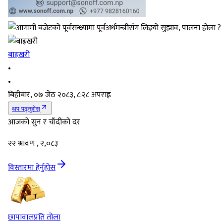
बाह्रखरी
•
•
बिहीबार, ०७ जेठ २०८३, ८:२८ अपराह्न
थप पढ्नुहोस्
आजको सुन र चाँदीको दर
२२ श्रावण , २,०८३
विस्तारमा हेर्नुहोस
छापावाल
प्रति तोला