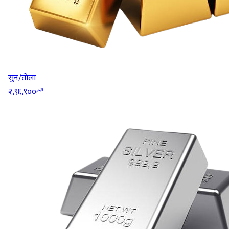
सुन/तोला
२,९६,९००