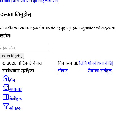
ा व्यवस्था
आप्रवासन
युवा
महिला
मौसम
दस्यता लिनुहोस्
म्रो नवीनतम समाचारहरूसँग अपडेट रहनुहोस्। हाम्रो न्युजलेटरको सदस्यता
नुहोस्।
सदस्यता लिनुहोस्
©
2026
नोटिफाई नेपाल।
विकासकर्ता:
लिपि
गोपनीयता नीति
|
सर्वाधिकार सुरक्षित।
पोइन्ट
सेवाका सर्तहरू
होम
समाचार
श्रेणीहरू
स्रोतहरू