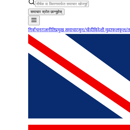
समाचार स्रोत छान्नुहोस्
निर्वाचन
राजनीति
प्रमुख समाचार
सुन/चाँदी
विदेशी मुद्रा
फलफूल/त