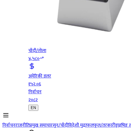
चाँदी/तोला
४,५८०
अमेरिकी डलर
१५२.०६
निर्वाचन
२०८२
EN
निर्वाचन
राजनीति
प्रमुख समाचार
सुन/चाँदी
विदेशी मुद्रा
फलफूल/तरकारी
ड्राइभिङ 