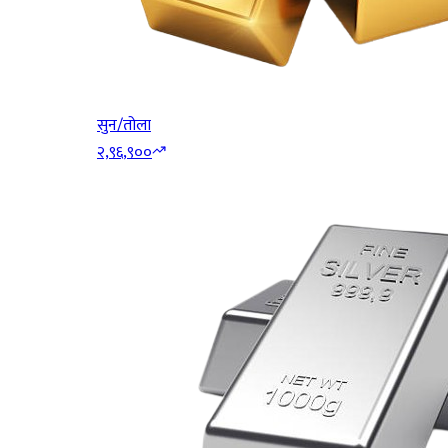
सुन/तोला
२,९६,९००