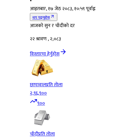
•
आइतबार, १७ जेठ २०८३, १०:५९ पूर्वाह्न
थप पढ्नुहोस्
आजको सुन र चाँदीको दर
२२ श्रावण , २,०८३
विस्तारमा हेर्नुहोस
छापावाल
प्रति तोला
२,९६,९००
९००
चाँदी
प्रति तोला