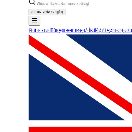
समाचार स्रोत छान्नुहोस्
निर्वाचन
राजनीति
प्रमुख समाचार
सुन/चाँदी
विदेशी मुद्रा
फलफूल/त