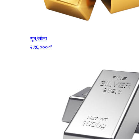
सुन/तोला
२,९६,०००