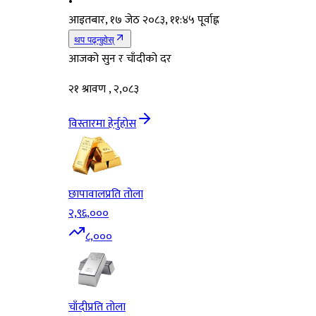
•
आइतबार, १७ जेठ २०८३, ११:४५ पूर्वाह्न
थप पढ्नुहोस्
आजको सुन र चाँदीको दर
२१ श्रावण , २,०८३
विस्तारमा हेर्नुहोस
छापावाल
प्रति तोला
२,९६,०००
८,०००
चाँदी
प्रति तोला