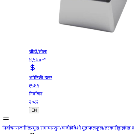
चाँदी/तोला
४,५७०
अमेरिकी डलर
१५१.९
निर्वाचन
२०८२
EN
निर्वाचन
राजनीति
प्रमुख समाचार
सुन/चाँदी
विदेशी मुद्रा
फलफूल/तरकारी
ड्राइभिङ 