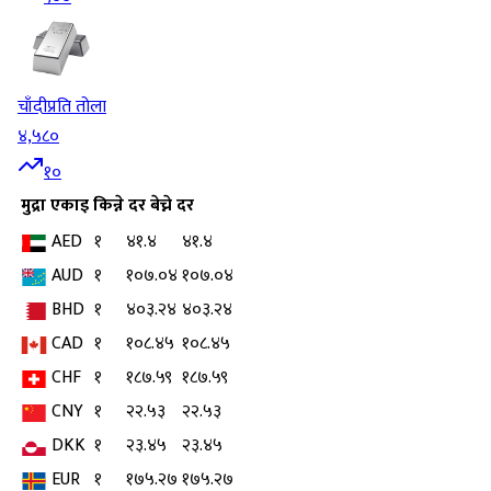
चाँदी
प्रति तोला
४,५८०
१०
मुद्रा
एकाइ
किन्ने दर
बेच्ने दर
AED
१
४१.४
४१.४
AUD
१
१०७.०४
१०७.०४
BHD
१
४०३.२४
४०३.२४
CAD
१
१०८.४५
१०८.४५
CHF
१
१८७.५९
१८७.५९
CNY
१
२२.५३
२२.५३
DKK
१
२३.४५
२३.४५
EUR
१
१७५.२७
१७५.२७