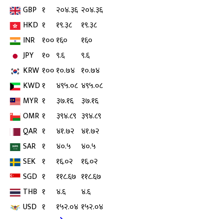
GBP
१
२०४.३६
२०४.३६
HKD
१
१९.३८
१९.३८
INR
१००
१६०
१६०
JPY
१०
९.६
९.६
KRW
१००
१०.७४
१०.७४
KWD
१
४९५.०८
४९५.०८
MYR
१
३७.१६
३७.१६
OMR
१
३९४.८९
३९४.८९
QAR
१
४१.७२
४१.७२
SAR
१
४०.५
४०.५
SEK
१
१६.०२
१६.०२
SGD
१
११८.६७
११८.६७
THB
१
४.६
४.६
USD
१
१५२.०४
१५२.०४