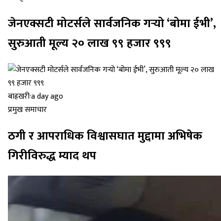
जेनएक्सटी मोटर्सले सार्वजनिक गर्‍यो ‘बोमा ईभी’,
सुरुआती मूल्य २० लाख ९९ हजार ९९९
बाह्रखरी
·
a day ago
प्रमुख समाचार
ठगी र आपराधिक विश्वासघात मुद्दामा अभिषेक
गिरीविरुद्ध म्याद थप