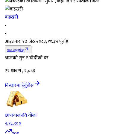
बाह्रखरी
•
•
आइतबार, १७ जेठ २०८३, ११:३५ पूर्वाह्न
थप पढ्नुहोस्
आजको सुन र चाँदीको दर
२२ श्रावण , २,०८३
विस्तारमा हेर्नुहोस
छापावाल
प्रति तोला
२,९६,९००
९००