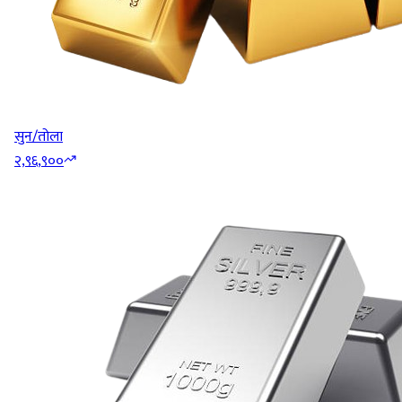
सुन/तोला
२,९६,९००