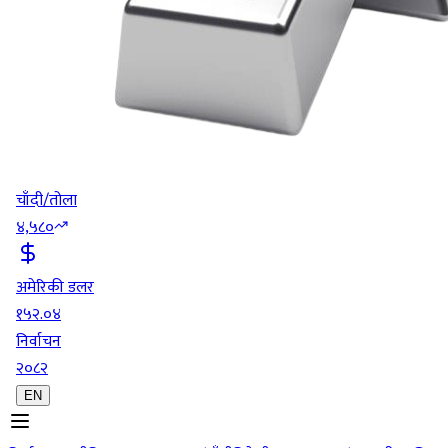
चाँदी/तोला
४,५८०
अमेरिकी डलर
१५२.०४
निर्वाचन
२०८२
EN