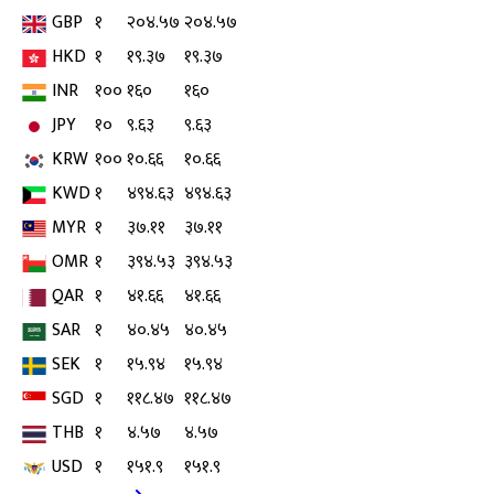
GBP
१
२०४.५७
२०४.५७
HKD
१
१९.३७
१९.३७
INR
१००
१६०
१६०
JPY
१०
९.६३
९.६३
KRW
१००
१०.६६
१०.६६
KWD
१
४९४.६३
४९४.६३
MYR
१
३७.११
३७.११
OMR
१
३९४.५३
३९४.५३
QAR
१
४१.६६
४१.६६
SAR
१
४०.४५
४०.४५
SEK
१
१५.९४
१५.९४
SGD
१
११८.४७
११८.४७
THB
१
४.५७
४.५७
USD
१
१५१.९
१५१.९