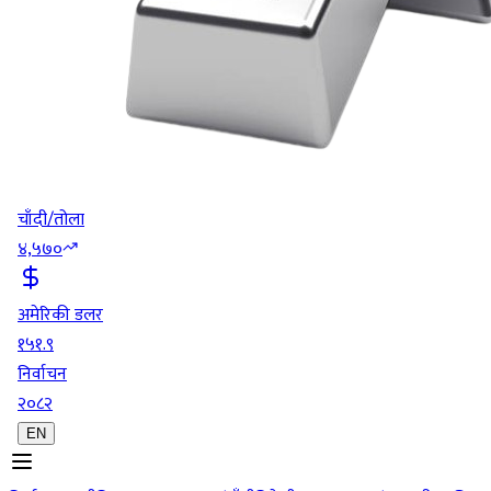
चाँदी/तोला
४,५७०
अमेरिकी डलर
१५१.९
निर्वाचन
२०८२
EN