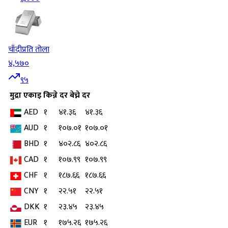
चाँदी
प्रति तोला
४,५७०
९५
मुद्रा
एकाइ
किन्ने दर
बेच्ने दर
AED
१
४१.३६
४१.३६
AUD
१
१०७.०१
१०७.०१
BHD
१
४०२.८६
४०२.८६
CAD
१
१०७.९९
१०७.९९
CHF
१
१८७.६६
१८७.६६
CNY
१
२२.५१
२२.५१
DKK
१
२३.४५
२३.४५
EUR
१
१७५.२६
१७५.२६