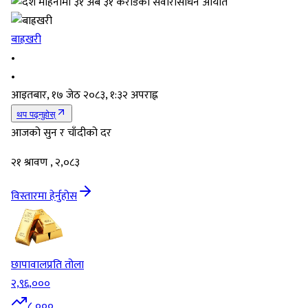
बाह्रखरी
•
•
आइतबार, १७ जेठ २०८३, १:३२ अपराह्न
थप पढ्नुहोस्
आजको सुन र चाँदीको दर
२१ श्रावण , २,०८३
विस्तारमा हेर्नुहोस
छापावाल
प्रति तोला
२,९६,०००
८,०००