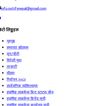
info.notifynepal@gmail.com
िटो लिङ्कहरू
गृहपृष्ठ
समाचार स्रोतहरू
सुन/चाँदी
विदेशी मुद्रा
तरकारी
मौसम
निर्वाचन २०८२
सार्वजनिक व्यक्तित्वहरू
ड्राइभिङ लाइसेन्स प्रिन्ट स्टाटस जाँच
ड्राइभिङ लाइसेन्स प्रिन्टेड सूची
ड्राइभिङ लाइसेन्स कार्यालय सूची