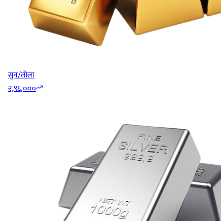
सुन/तोला
२,९६,०००