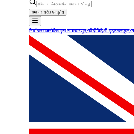
समाचार स्रोत छान्नुहोस्
निर्वाचन
राजनीति
प्रमुख समाचार
सुन/चाँदी
विदेशी मुद्रा
फलफूल/त