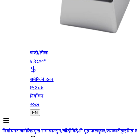
चाँदी/तोला
४,५८०
अमेरिकी डलर
१५२.०४
निर्वाचन
२०८२
EN
निर्वाचन
राजनीति
प्रमुख समाचार
सुन/चाँदी
विदेशी मुद्रा
फलफूल/तरकारी
ड्राइभिङ 