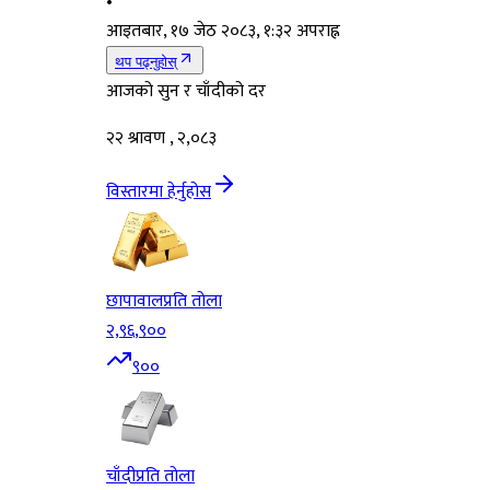
•
आइतबार, १७ जेठ २०८३, १:३२ अपराह्न
थप पढ्नुहोस्
आजको सुन र चाँदीको दर
२२ श्रावण , २,०८३
विस्तारमा हेर्नुहोस
छापावाल
प्रति तोला
२,९६,९००
९००
चाँदी
प्रति तोला