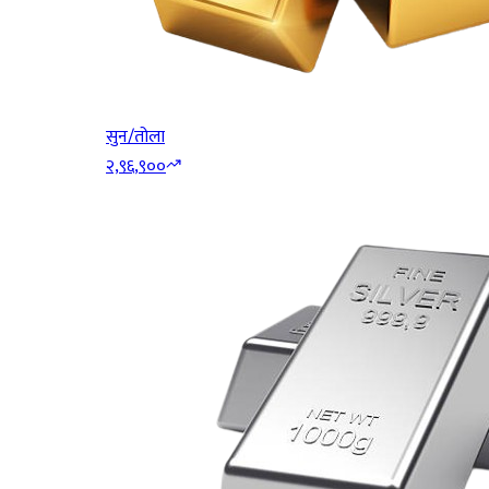
सुन/तोला
२,९६,९००