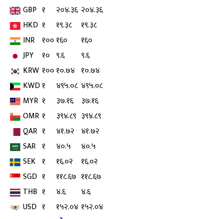
GBP
१
२०४.३६
२०४.३६
HKD
१
१९.३८
१९.३८
INR
१००
१६०
१६०
JPY
१०
९.६
९.६
KRW
१००
१०.७४
१०.७४
KWD
१
४९५.०८
४९५.०८
MYR
१
३७.१६
३७.१६
OMR
१
३९४.८९
३९४.८९
QAR
१
४१.७२
४१.७२
SAR
१
४०.५
४०.५
SEK
१
१६.०२
१६.०२
SGD
१
११८.६७
११८.६७
THB
१
४.६
४.६
USD
१
१५२.०४
१५२.०४