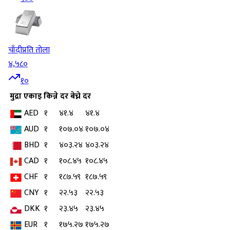
चाँदी
प्रति तोला
४,५८०
१०
मुद्रा
एकाइ
किन्ने दर
बेच्ने दर
AED
१
४१.४
४१.४
AUD
१
१०७.०४
१०७.०४
BHD
१
४०३.२४
४०३.२४
CAD
१
१०८.४५
१०८.४५
CHF
१
१८७.५९
१८७.५९
CNY
१
२२.५३
२२.५३
DKK
१
२३.४५
२३.४५
EUR
१
१७५.२७
१७५.२७