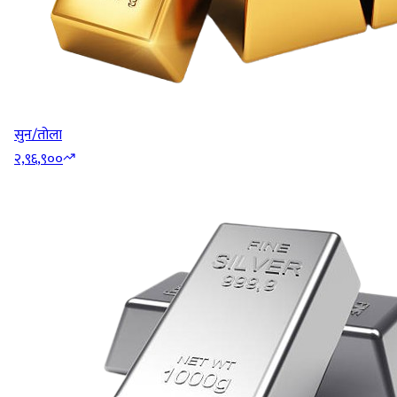
सुन/तोला
२,९६,९००