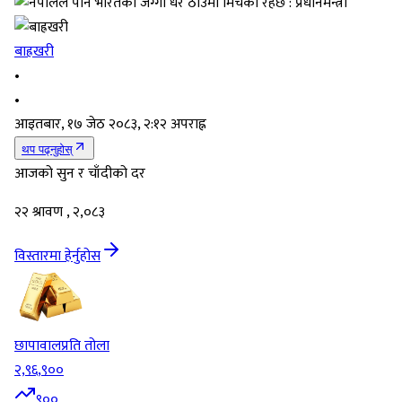
बाह्रखरी
•
•
आइतबार, १७ जेठ २०८३, २:१२ अपराह्न
थप पढ्नुहोस्
आजको सुन र चाँदीको दर
२२ श्रावण , २,०८३
विस्तारमा हेर्नुहोस
छापावाल
प्रति तोला
२,९६,९००
९००