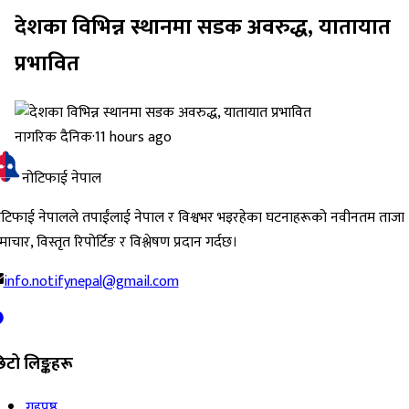
देशका विभिन्न स्थानमा सडक अवरुद्ध, यातायात
प्रभावित
नागरिक दैनिक
·
11 hours ago
नोटिफाई नेपाल
ोटिफाई नेपालले तपाईंलाई नेपाल र विश्वभर भइरहेका घटनाहरूको नवीनतम ताजा
ाचार, विस्तृत रिपोर्टिङ र विश्लेषण प्रदान गर्दछ।
info.notifynepal@gmail.com
िटो लिङ्कहरू
गृहपृष्ठ