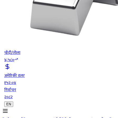
चाँदी/तोला
४,५८०
अमेरिकी डलर
१५२.०४
निर्वाचन
२०८२
EN