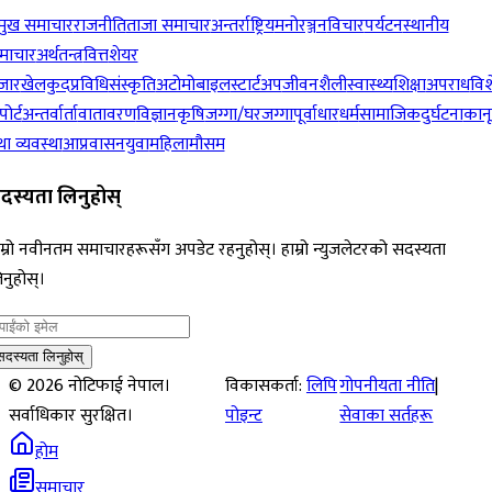
रमुख समाचार
राजनीति
ताजा समाचार
अन्तर्राष्ट्रिय
मनोरञ्जन
विचार
पर्यटन
स्थानीय
माचार
अर्थतन्त्र
वित्त
शेयर
जार
खेलकुद
प्रविधि
संस्कृति
अटोमोबाइल
स्टार्टअप
जीवनशैली
स्वास्थ्य
शिक्षा
अपराध
विश
पोर्ट
अन्तर्वार्ता
वातावरण
विज्ञान
कृषि
जग्गा/घरजग्गा
पूर्वाधार
धर्म
सामाजिक
दुर्घटना
कान
ा व्यवस्था
आप्रवासन
युवा
महिला
मौसम
दस्यता लिनुहोस्
म्रो नवीनतम समाचारहरूसँग अपडेट रहनुहोस्। हाम्रो न्युजलेटरको सदस्यता
नुहोस्।
सदस्यता लिनुहोस्
©
2026
नोटिफाई नेपाल।
विकासकर्ता:
लिपि
गोपनीयता नीति
|
सर्वाधिकार सुरक्षित।
पोइन्ट
सेवाका सर्तहरू
होम
समाचार