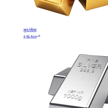
सुन/तोला
२,९६,९००