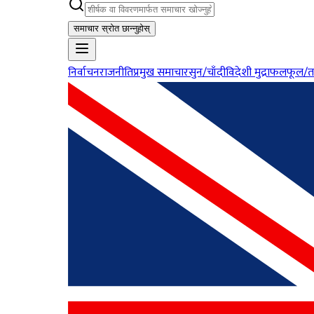
समाचार स्रोत छान्नुहोस्
निर्वाचन
राजनीति
प्रमुख समाचार
सुन/चाँदी
विदेशी मुद्रा
फलफूल/त