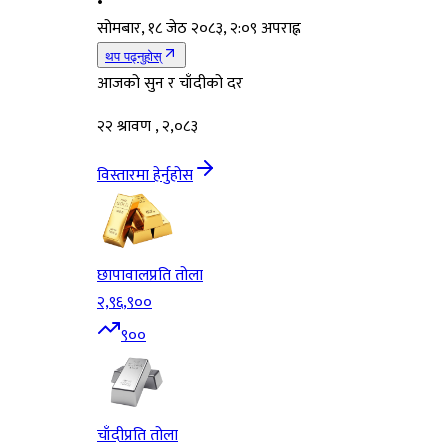
•
सोमबार, १८ जेठ २०८३, २:०९ अपराह्न
थप पढ्नुहोस्
आजको सुन र चाँदीको दर
२२ श्रावण , २,०८३
विस्तारमा हेर्नुहोस
छापावाल
प्रति तोला
२,९६,९००
९००
चाँदी
प्रति तोला