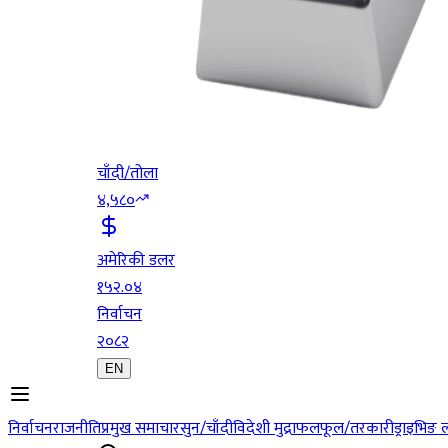
चाँदी/तोला
४,५८०
अमेरिकी डलर
१५२.०४
निर्वाचन
२०८२
EN
निर्वाचन
राजनीति
प्रमुख समाचार
सुन/चाँदी
विदेशी मुद्रा
फलफूल/तरकारी
ड्राइभिङ 