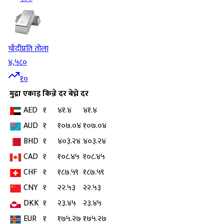
चाँदी
प्रति तोला
४,५८०
१०
मुद्रा
एकाइ
किन्ने दर
बेच्ने दर
AED
१
४१.४
४१.४
AUD
१
१०७.०४
१०७.०४
BHD
१
४०३.२४
४०३.२४
CAD
१
१०८.४५
१०८.४५
CHF
१
१८७.५९
१८७.५९
CNY
१
२२.५३
२२.५३
DKK
१
२३.४५
२३.४५
EUR
१
१७५.२७
१७५.२७