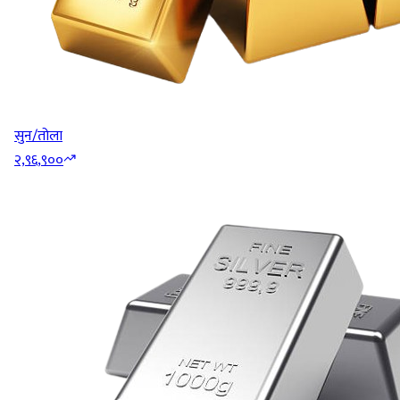
सुन/तोला
२,९६,९००