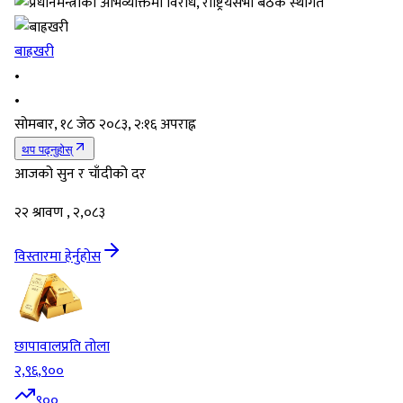
बाह्रखरी
•
•
सोमबार, १८ जेठ २०८३, २:१६ अपराह्न
थप पढ्नुहोस्
आजको सुन र चाँदीको दर
२२ श्रावण , २,०८३
विस्तारमा हेर्नुहोस
छापावाल
प्रति तोला
२,९६,९००
९००