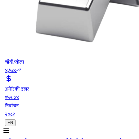
चाँदी/तोला
४,५८०
अमेरिकी डलर
१५२.०४
निर्वाचन
२०८२
EN