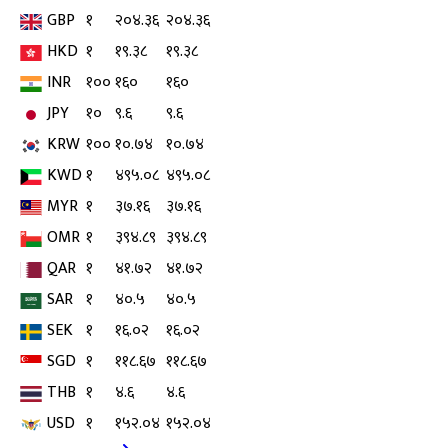
GBP
१
२०४.३६
२०४.३६
HKD
१
१९.३८
१९.३८
INR
१००
१६०
१६०
JPY
१०
९.६
९.६
KRW
१००
१०.७४
१०.७४
KWD
१
४९५.०८
४९५.०८
MYR
१
३७.१६
३७.१६
OMR
१
३९४.८९
३९४.८९
QAR
१
४१.७२
४१.७२
SAR
१
४०.५
४०.५
SEK
१
१६.०२
१६.०२
SGD
१
११८.६७
११८.६७
THB
१
४.६
४.६
USD
१
१५२.०४
१५२.०४