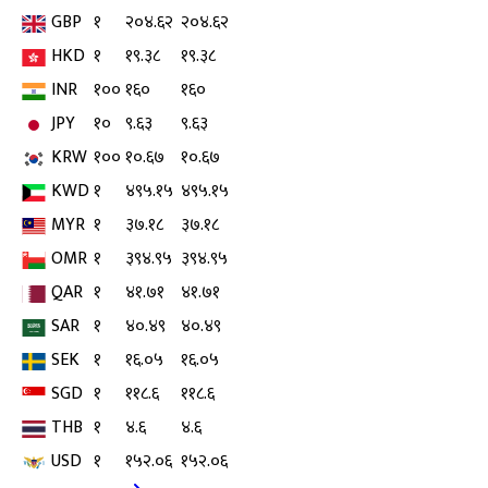
GBP
१
२०४.६२
२०४.६२
HKD
१
१९.३८
१९.३८
INR
१००
१६०
१६०
JPY
१०
९.६३
९.६३
KRW
१००
१०.६७
१०.६७
KWD
१
४९५.१५
४९५.१५
MYR
१
३७.१८
३७.१८
OMR
१
३९४.९५
३९४.९५
QAR
१
४१.७१
४१.७१
SAR
१
४०.४९
४०.४९
SEK
१
१६.०५
१६.०५
SGD
१
११८.६
११८.६
THB
१
४.६
४.६
USD
१
१५२.०६
१५२.०६