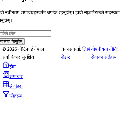
म्रो नवीनतम समाचारहरूसँग अपडेट रहनुहोस्। हाम्रो न्युजलेटरको सदस्यता
नुहोस्।
सदस्यता लिनुहोस्
©
2026
नोटिफाई नेपाल।
विकासकर्ता:
लिपि
गोपनीयता नीति
|
सर्वाधिकार सुरक्षित।
पोइन्ट
सेवाका सर्तहरू
होम
समाचार
श्रेणीहरू
स्रोतहरू