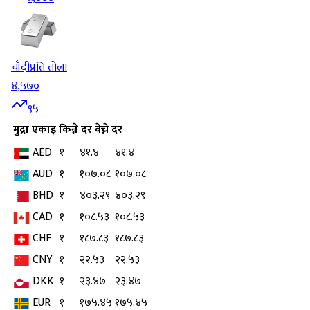
चाँदी
प्रति तोला
४,५७०
९५
मुद्रा
एकाइ
किन्ने दर
बेच्ने दर
AED
१
४१.४
४१.४
AUD
१
१०७.०८
१०७.०८
BHD
१
४०३.२९
४०३.२९
CAD
१
१०८.५३
१०८.५३
CHF
१
१८७.८३
१८७.८३
CNY
१
२२.५३
२२.५३
DKK
१
२३.४७
२३.४७
EUR
१
१७५.४५
१७५.४५