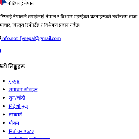
नोटिफाई नेपाल
ोटिफाई नेपालले तपाईंलाई नेपाल र विश्वभर भइरहेका घटनाहरूको नवीनतम ताजा
ाचार, विस्तृत रिपोर्टिङ र विश्लेषण प्रदान गर्दछ।
info.notifynepal@gmail.com
िटो लिङ्कहरू
गृहपृष्ठ
समाचार स्रोतहरू
सुन/चाँदी
विदेशी मुद्रा
तरकारी
मौसम
निर्वाचन २०८२