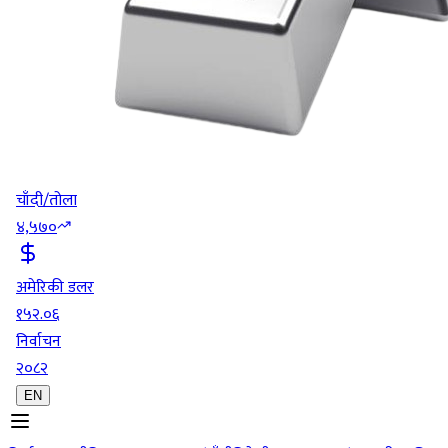
चाँदी/तोला
४,५७०
अमेरिकी डलर
१५२.०६
निर्वाचन
२०८२
EN