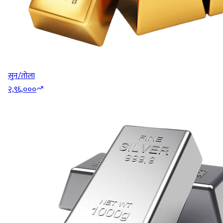
सुन/तोला
२,९६,०००