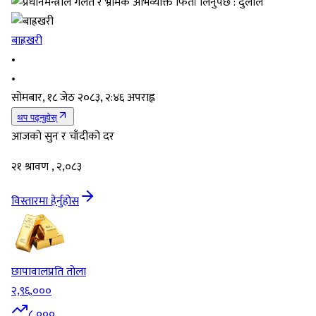
बाह्रखरी
•
•
सोमबार, १८ जेठ २०८३, २:४६ अपराह्न
थप पढ्नुहोस्
आजको सुन र चाँदीको दर
२१ श्रावण , २,०८३
विस्तारमा हेर्नुहोस
छापावाल
प्रति तोला
२,९६,०००
८,०००