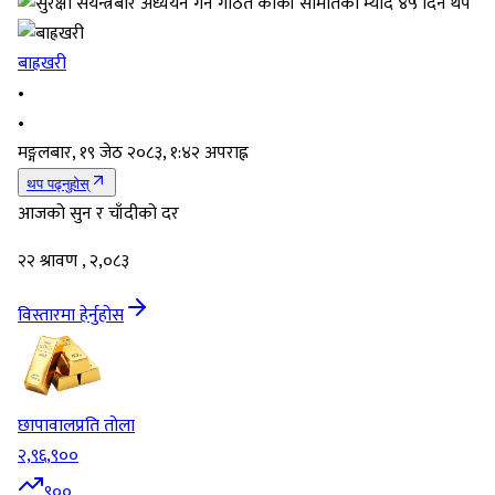
बाह्रखरी
•
•
मङ्गलबार, १९ जेठ २०८३, १:४२ अपराह्न
थप पढ्नुहोस्
आजको सुन र चाँदीको दर
२२ श्रावण , २,०८३
विस्तारमा हेर्नुहोस
छापावाल
प्रति तोला
२,९६,९००
९००