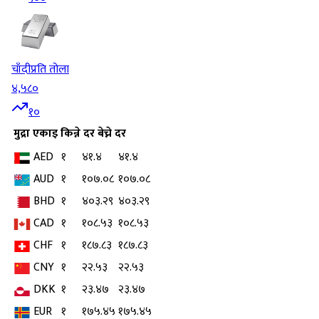
चाँदी
प्रति तोला
४,५८०
१०
मुद्रा
एकाइ
किन्ने दर
बेच्ने दर
AED
१
४१.४
४१.४
AUD
१
१०७.०८
१०७.०८
BHD
१
४०३.२९
४०३.२९
CAD
१
१०८.५३
१०८.५३
CHF
१
१८७.८३
१८७.८३
CNY
१
२२.५३
२२.५३
DKK
१
२३.४७
२३.४७
EUR
१
१७५.४५
१७५.४५