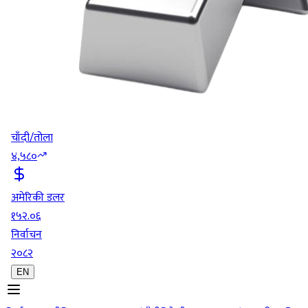
चाँदी/तोला
४,५८०
अमेरिकी डलर
१५२.०६
निर्वाचन
२०८२
EN