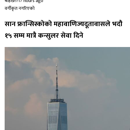
बाह्रखरी
·
17 hours ago
वर्गीकृत नगरिएको
सान फ्रान्सिस्कोको महावाणिज्यदूतावासले भदौ
१५ सम्म मात्रै कन्सुलर सेवा दिने