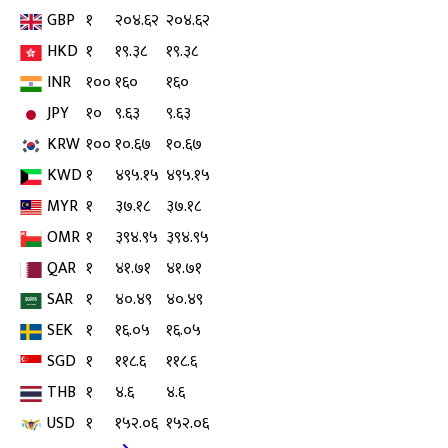
GBP
१
२०४.६२
२०४.६२
HKD
१
१९.३८
१९.३८
INR
१००
१६०
१६०
JPY
१०
९.६३
९.६३
KRW
१००
१०.६७
१०.६७
KWD
१
४९५.१५
४९५.१५
MYR
१
३७.१८
३७.१८
OMR
१
३९४.९५
३९४.९५
QAR
१
४१.७१
४१.७१
SAR
१
४०.४९
४०.४९
SEK
१
१६.०५
१६.०५
SGD
१
११८.६
११८.६
THB
१
४.६
४.६
USD
१
१५२.०६
१५२.०६