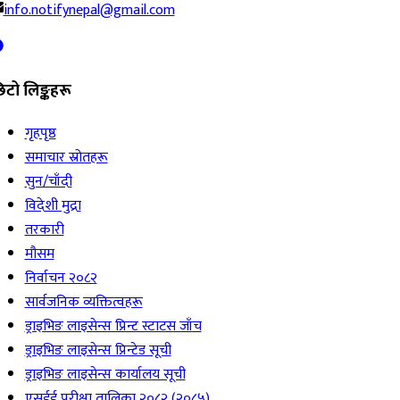
info.notifynepal@gmail.com
िटो लिङ्कहरू
गृहपृष्ठ
समाचार स्रोतहरू
सुन/चाँदी
विदेशी मुद्रा
तरकारी
मौसम
निर्वाचन २०८२
सार्वजनिक व्यक्तित्वहरू
ड्राइभिङ लाइसेन्स प्रिन्ट स्टाटस जाँच
ड्राइभिङ लाइसेन्स प्रिन्टेड सूची
ड्राइभिङ लाइसेन्स कार्यालय सूची
एसईई परीक्षा तालिका २०८२ (२०८५)