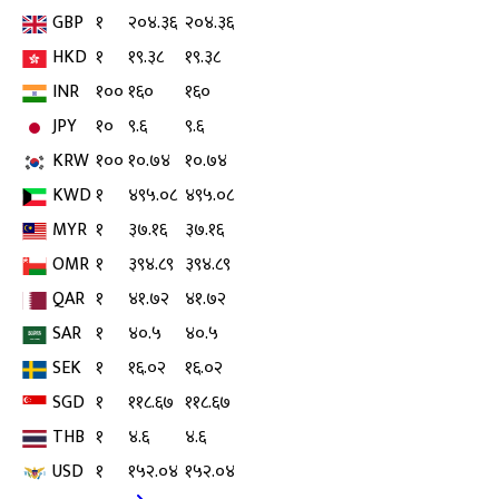
GBP
१
२०४.३६
२०४.३६
HKD
१
१९.३८
१९.३८
INR
१००
१६०
१६०
JPY
१०
९.६
९.६
KRW
१००
१०.७४
१०.७४
KWD
१
४९५.०८
४९५.०८
MYR
१
३७.१६
३७.१६
OMR
१
३९४.८९
३९४.८९
QAR
१
४१.७२
४१.७२
SAR
१
४०.५
४०.५
SEK
१
१६.०२
१६.०२
SGD
१
११८.६७
११८.६७
THB
१
४.६
४.६
USD
१
१५२.०४
१५२.०४