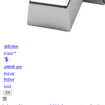
चाँदी/तोला
४,५८०
अमेरिकी डलर
१५२.०४
निर्वाचन
२०८२
EN