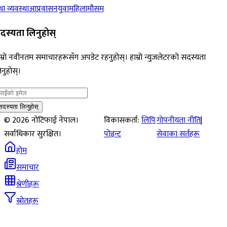
ा व्यवस्था
आप्रवासन
युवा
महिला
मौसम
दस्यता लिनुहोस्
म्रो नवीनतम समाचारहरूसँग अपडेट रहनुहोस्। हाम्रो न्युजलेटरको सदस्यता
नुहोस्।
सदस्यता लिनुहोस्
©
2026
नोटिफाई नेपाल।
विकासकर्ता:
लिपि
गोपनीयता नीति
|
सर्वाधिकार सुरक्षित।
पोइन्ट
सेवाका सर्तहरू
होम
समाचार
श्रेणीहरू
स्रोतहरू