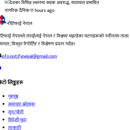
नागरिक दैनिक
·
11 hours ago
नोटिफाई नेपाल
ोटिफाई नेपालले तपाईंलाई नेपाल र विश्वभर भइरहेका घटनाहरूको नवीनतम ताजा
ाचार, विस्तृत रिपोर्टिङ र विश्लेषण प्रदान गर्दछ।
info.notifynepal@gmail.com
िटो लिङ्कहरू
गृहपृष्ठ
समाचार स्रोतहरू
सुन/चाँदी
विदेशी मुद्रा
तरकारी