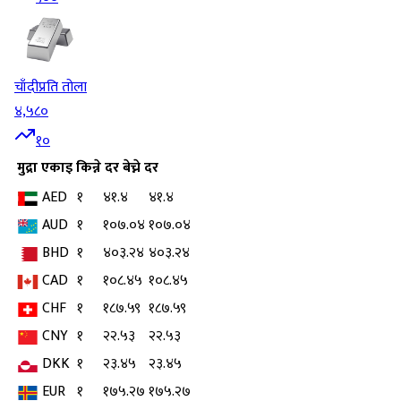
चाँदी
प्रति तोला
४,५८०
१०
मुद्रा
एकाइ
किन्ने दर
बेच्ने दर
AED
१
४१.४
४१.४
AUD
१
१०७.०४
१०७.०४
BHD
१
४०३.२४
४०३.२४
CAD
१
१०८.४५
१०८.४५
CHF
१
१८७.५९
१८७.५९
CNY
१
२२.५३
२२.५३
DKK
१
२३.४५
२३.४५
EUR
१
१७५.२७
१७५.२७