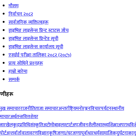
मौसम
निर्वाचन २०८२
सार्वजनिक व्यक्तित्वहरू
ड्राइभिङ लाइसेन्स प्रिन्ट स्टाटस जाँच
ड्राइभिङ लाइसेन्स प्रिन्टेड सूची
ड्राइभिङ लाइसेन्स कार्यालय सूची
एसईई परीक्षा तालिका २०८२ (२०८५)
प्रायः सोधिने प्रश्‍नहरू
हाम्रो बारेमा
सम्पर्क
रेणीहरू
रमुख समाचार
राजनीति
ताजा समाचार
अन्तर्राष्ट्रिय
मनोरञ्जन
विचार
पर्यटन
स्थानीय
माचार
अर्थतन्त्र
वित्त
शेयर
जार
खेलकुद
प्रविधि
संस्कृति
अटोमोबाइल
स्टार्टअप
जीवनशैली
स्वास्थ्य
शिक्षा
अपराध
विश
पोर्ट
अन्तर्वार्ता
वातावरण
विज्ञान
कृषि
जग्गा/घरजग्गा
पूर्वाधार
धर्म
सामाजिक
दुर्घटना
कान