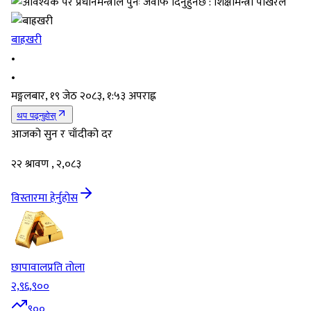
बाह्रखरी
•
•
मङ्गलबार, १९ जेठ २०८३, १:५३ अपराह्न
थप पढ्नुहोस्
आजको सुन र चाँदीको दर
२२ श्रावण , २,०८३
विस्तारमा हेर्नुहोस
छापावाल
प्रति तोला
२,९६,९००
९००