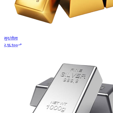
सुन/तोला
२,९६,९००