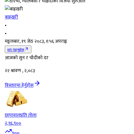
बाह्रखरी
•
•
मङ्गलबार, १९ जेठ २०८३, १:५६ अपराह्न
थप पढ्नुहोस्
आजको सुन र चाँदीको दर
२२ श्रावण , २,०८३
विस्तारमा हेर्नुहोस
छापावाल
प्रति तोला
२,९६,९००
९००