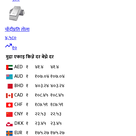
चाँदी
प्रति तोला
४,५८०
१०
मुद्रा
एकाइ
किन्ने दर
बेच्ने दर
AED
१
४१.४
४१.४
AUD
१
१०७.०४
१०७.०४
BHD
१
४०३.२४
४०३.२४
CAD
१
१०८.४५
१०८.४५
CHF
१
१८७.५९
१८७.५९
CNY
१
२२.५३
२२.५३
DKK
१
२३.४५
२३.४५
EUR
१
१७५.२७
१७५.२७