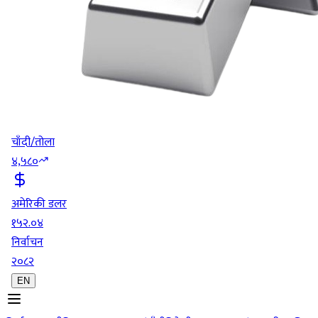
चाँदी/तोला
४,५८०
अमेरिकी डलर
१५२.०४
निर्वाचन
२०८२
EN