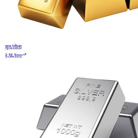
सुन/तोला
२,९६,९००