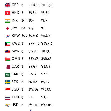
GBP
१
२०४.३६
२०४.३६
HKD
१
१९.३८
१९.३८
INR
१००
१६०
१६०
JPY
१०
९.६
९.६
KRW
१००
१०.७४
१०.७४
KWD
१
४९५.०८
४९५.०८
MYR
१
३७.१६
३७.१६
OMR
१
३९४.८९
३९४.८९
QAR
१
४१.७२
४१.७२
SAR
१
४०.५
४०.५
SEK
१
१६.०२
१६.०२
SGD
१
११८.६७
११८.६७
THB
१
४.६
४.६
USD
१
१५२.०४
१५२.०४