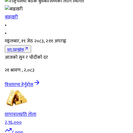
बाह्रखरी
•
•
मङ्गलबार, १९ जेठ २०८३, २:११ अपराह्न
थप पढ्नुहोस्
आजको सुन र चाँदीको दर
२१ श्रावण , २,०८३
विस्तारमा हेर्नुहोस
छापावाल
प्रति तोला
२,९६,०००
८,०००