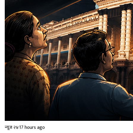
न्यूज २४
·
17 hours ago