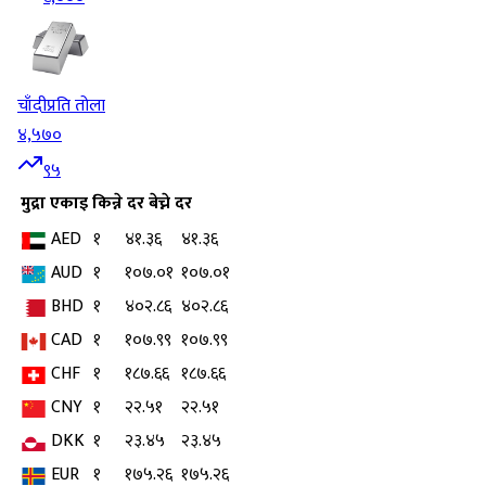
चाँदी
प्रति तोला
४,५७०
९५
मुद्रा
एकाइ
किन्ने दर
बेच्ने दर
AED
१
४१.३६
४१.३६
AUD
१
१०७.०१
१०७.०१
BHD
१
४०२.८६
४०२.८६
CAD
१
१०७.९९
१०७.९९
CHF
१
१८७.६६
१८७.६६
CNY
१
२२.५१
२२.५१
DKK
१
२३.४५
२३.४५
EUR
१
१७५.२६
१७५.२६