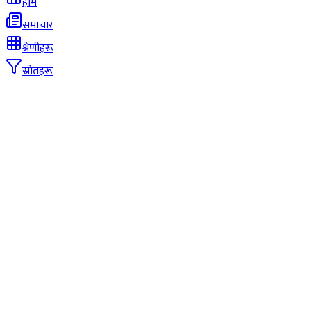
होम
समाचार
श्रेणीहरू
स्रोतहरू