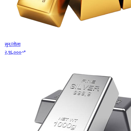
सुन/तोला
२,९६,०००