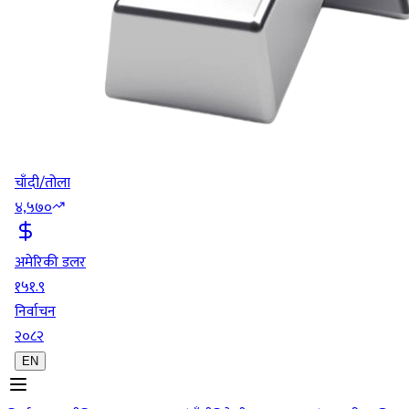
चाँदी/तोला
४,५७०
अमेरिकी डलर
१५१.९
निर्वाचन
२०८२
EN