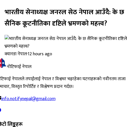
भारतीय सेनाध्यक्ष जनरल सेठ नेपाल आउँदै: के छ
सैनिक कूटनीतिका दृष्टिले भ्रमणको महत्त्व?
क्यानडा नेपाल
·
12 hours ago
नोटिफाई नेपाल
ोटिफाई नेपालले तपाईंलाई नेपाल र विश्वभर भइरहेका घटनाहरूको नवीनतम ताजा
ाचार, विस्तृत रिपोर्टिङ र विश्लेषण प्रदान गर्दछ।
info.notifynepal@gmail.com
िटो लिङ्कहरू