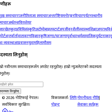
रेणीहरू
रमुख समाचार
राजनीति
ताजा समाचार
अन्तर्राष्ट्रिय
मनोरञ्जन
विचार
पर्यटन
स्थानीय
माचार
अर्थतन्त्र
वित्त
शेयर
जार
खेलकुद
प्रविधि
संस्कृति
अटोमोबाइल
स्टार्टअप
जीवनशैली
स्वास्थ्य
शिक्षा
अपराध
विश
पोर्ट
अन्तर्वार्ता
वातावरण
विज्ञान
कृषि
जग्गा/घरजग्गा
पूर्वाधार
धर्म
सामाजिक
दुर्घटना
कान
ा व्यवस्था
आप्रवासन
युवा
महिला
मौसम
दस्यता लिनुहोस्
म्रो नवीनतम समाचारहरूसँग अपडेट रहनुहोस्। हाम्रो न्युजलेटरको सदस्यता
नुहोस्।
सदस्यता लिनुहोस्
©
2026
नोटिफाई नेपाल।
विकासकर्ता:
लिपि
गोपनीयता नीति
|
सर्वाधिकार सुरक्षित।
पोइन्ट
सेवाका सर्तहरू