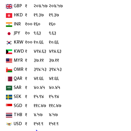
GBP
१
२०४.५७
२०४.५७
HKD
१
१९.३७
१९.३७
INR
१००
१६०
१६०
JPY
१०
९.६३
९.६३
KRW
१००
१०.६६
१०.६६
KWD
१
४९४.६३
४९४.६३
MYR
१
३७.११
३७.११
OMR
१
३९४.५३
३९४.५३
QAR
१
४१.६६
४१.६६
SAR
१
४०.४५
४०.४५
SEK
१
१५.९४
१५.९४
SGD
१
११८.४७
११८.४७
THB
१
४.५७
४.५७
USD
१
१५१.९
१५१.९