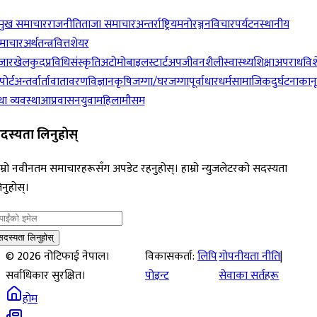
रमुख समाचार
राजनीति
ताजा समाचार
अन्तर्राष्ट्रिय
मनोरञ्जन
विचार
पर्यटन
स्थानीय
माचार
अर्थतन्त्र
वित्त
शेयर
जार
खेलकुद
प्रविधि
संस्कृति
अटोमोबाइल
स्टार्टअप
जीवनशैली
स्वास्थ्य
शिक्षा
अपराध
विश
पोर्ट
अन्तर्वार्ता
वातावरण
विज्ञान
कृषि
जग्गा/घरजग्गा
पूर्वाधार
धर्म
सामाजिक
दुर्घटना
कान
ा व्यवस्था
आप्रवासन
युवा
महिला
मौसम
दस्यता लिनुहोस्
म्रो नवीनतम समाचारहरूसँग अपडेट रहनुहोस्। हाम्रो न्युजलेटरको सदस्यता
नुहोस्।
सदस्यता लिनुहोस्
©
2026
नोटिफाई नेपाल।
विकासकर्ता:
लिपि
गोपनीयता नीति
|
सर्वाधिकार सुरक्षित।
पोइन्ट
सेवाका सर्तहरू
होम