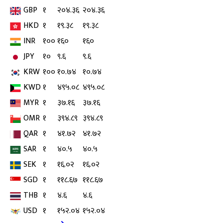
GBP
१
२०४.३६
२०४.३६
HKD
१
१९.३८
१९.३८
INR
१००
१६०
१६०
JPY
१०
९.६
९.६
KRW
१००
१०.७४
१०.७४
KWD
१
४९५.०८
४९५.०८
MYR
१
३७.१६
३७.१६
OMR
१
३९४.८९
३९४.८९
QAR
१
४१.७२
४१.७२
SAR
१
४०.५
४०.५
SEK
१
१६.०२
१६.०२
SGD
१
११८.६७
११८.६७
THB
१
४.६
४.६
USD
१
१५२.०४
१५२.०४