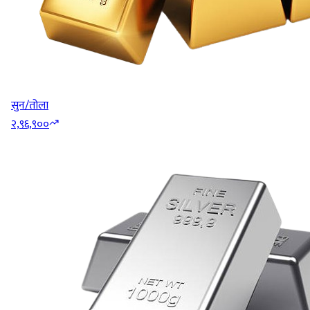
सुन/तोला
२,९६,९००