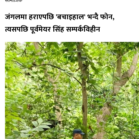
सामाजिक
जंगलमा हराएपछि 'बचाइहाल' भन्दै फोन,
त्यसपछि पूर्वमेयर सिंह सम्पर्कविहीन