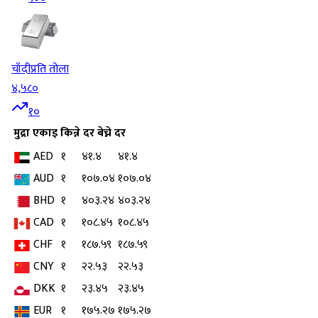
चाँदी
प्रति तोला
४,५८०
१०
मुद्रा
एकाइ
किन्ने दर
बेच्ने दर
AED
१
४१.४
४१.४
AUD
१
१०७.०४
१०७.०४
BHD
१
४०३.२४
४०३.२४
CAD
१
१०८.४५
१०८.४५
CHF
१
१८७.५९
१८७.५९
CNY
१
२२.५३
२२.५३
DKK
१
२३.४५
२३.४५
EUR
१
१७५.२७
१७५.२७