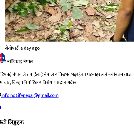
सेतोपाटी
·
a day ago
नोटिफाई नेपाल
ोटिफाई नेपालले तपाईंलाई नेपाल र विश्वभर भइरहेका घटनाहरूको नवीनतम ताजा
ाचार, विस्तृत रिपोर्टिङ र विश्लेषण प्रदान गर्दछ।
info.notifynepal@gmail.com
िटो लिङ्कहरू