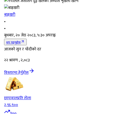
बाह्रखरी
•
•
बुधबार, २० जेठ २०८३, ५:३० अपराह्न
थप पढ्नुहोस्
आजको सुन र चाँदीको दर
२२ श्रावण , २,०८३
विस्तारमा हेर्नुहोस
छापावाल
प्रति तोला
२,९६,९००
९००