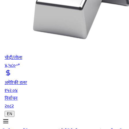
चाँदी/तोला
४,५८०
अमेरिकी डलर
१५२.०४
निर्वाचन
२०८२
EN