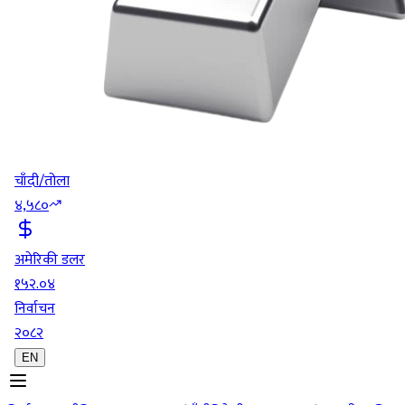
चाँदी/तोला
४,५८०
अमेरिकी डलर
१५२.०४
निर्वाचन
२०८२
EN