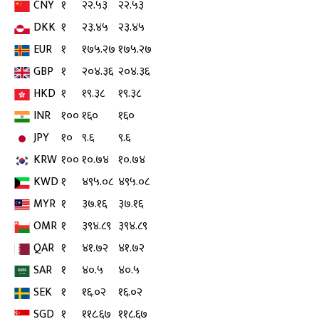
CNY
१
२२.५३
२२.५३
DKK
१
२३.४५
२३.४५
EUR
१
१७५.२७
१७५.२७
GBP
१
२०४.३६
२०४.३६
HKD
१
१९.३८
१९.३८
INR
१००
१६०
१६०
JPY
१०
९.६
९.६
KRW
१००
१०.७४
१०.७४
KWD
१
४९५.०८
४९५.०८
MYR
१
३७.१६
३७.१६
OMR
१
३९४.८९
३९४.८९
QAR
१
४१.७२
४१.७२
SAR
१
४०.५
४०.५
SEK
१
१६.०२
१६.०२
SGD
१
११८.६७
११८.६७