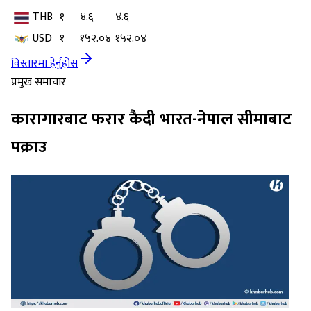
THB
१
४.६
४.६
USD
१
१५२.०४
१५२.०४
विस्तारमा हेर्नुहोस
प्रमुख समाचार
कारागारबाट फरार कैदी भारत-नेपाल सीमाबाट
पक्राउ