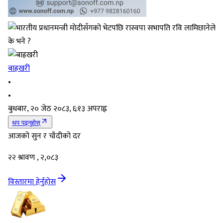
बाह्रखरी
•
•
बुधबार, २० जेठ २०८३, ६:१३ अपराह्न
थप पढ्नुहोस्
आजको सुन र चाँदीको दर
२२ श्रावण , २,०८३
विस्तारमा हेर्नुहोस