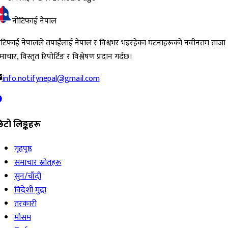
नोटिफाई नेपाल
ोटिफाई नेपालले तपाईंलाई नेपाल र विश्वभर भइरहेका घटनाहरूको नवीनतम ताजा
ाचार, विस्तृत रिपोर्टिङ र विश्लेषण प्रदान गर्दछ।
info.notifynepal@gmail.com
िटो लिङ्कहरू
गृहपृष्ठ
समाचार स्रोतहरू
सुन/चाँदी
विदेशी मुद्रा
तरकारी
मौसम