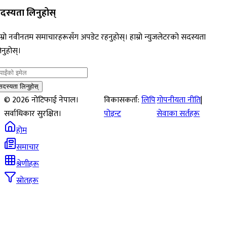
दस्यता लिनुहोस्
म्रो नवीनतम समाचारहरूसँग अपडेट रहनुहोस्। हाम्रो न्युजलेटरको सदस्यता
नुहोस्।
सदस्यता लिनुहोस्
©
2026
नोटिफाई नेपाल।
विकासकर्ता:
लिपि
गोपनीयता नीति
|
सर्वाधिकार सुरक्षित।
पोइन्ट
सेवाका सर्तहरू
होम
समाचार
श्रेणीहरू
स्रोतहरू