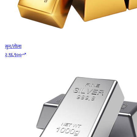
सुन/तोला
२,९६,९००