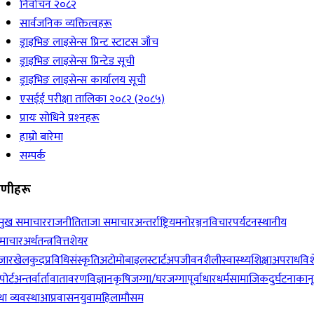
निर्वाचन २०८२
सार्वजनिक व्यक्तित्वहरू
ड्राइभिङ लाइसेन्स प्रिन्ट स्टाटस जाँच
ड्राइभिङ लाइसेन्स प्रिन्टेड सूची
ड्राइभिङ लाइसेन्स कार्यालय सूची
एसईई परीक्षा तालिका २०८२ (२०८५)
प्रायः सोधिने प्रश्‍नहरू
हाम्रो बारेमा
सम्पर्क
रेणीहरू
रमुख समाचार
राजनीति
ताजा समाचार
अन्तर्राष्ट्रिय
मनोरञ्जन
विचार
पर्यटन
स्थानीय
माचार
अर्थतन्त्र
वित्त
शेयर
जार
खेलकुद
प्रविधि
संस्कृति
अटोमोबाइल
स्टार्टअप
जीवनशैली
स्वास्थ्य
शिक्षा
अपराध
विश
पोर्ट
अन्तर्वार्ता
वातावरण
विज्ञान
कृषि
जग्गा/घरजग्गा
पूर्वाधार
धर्म
सामाजिक
दुर्घटना
कान
ा व्यवस्था
आप्रवासन
युवा
महिला
मौसम