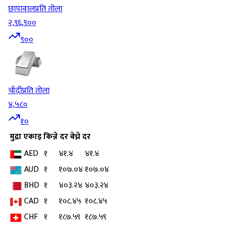
छापावाल
प्रति तोला
२,९६,९००
९००
चाँदी
प्रति तोला
४,५८०
१०
मुद्रा
एकाइ
किन्ने दर
बेच्ने दर
AED
१
४१.४
४१.४
AUD
१
१०७.०४
१०७.०४
BHD
१
४०३.२४
४०३.२४
CAD
१
१०८.४५
१०८.४५
CHF
१
१८७.५९
१८७.५९