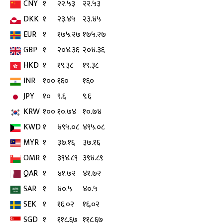
CNY
१
२२.५३
२२.५३
DKK
१
२३.४५
२३.४५
EUR
१
१७५.२७
१७५.२७
GBP
१
२०४.३६
२०४.३६
HKD
१
१९.३८
१९.३८
INR
१००
१६०
१६०
JPY
१०
९.६
९.६
KRW
१००
१०.७४
१०.७४
KWD
१
४९५.०८
४९५.०८
MYR
१
३७.१६
३७.१६
OMR
१
३९४.८९
३९४.८९
QAR
१
४१.७२
४१.७२
SAR
१
४०.५
४०.५
SEK
१
१६.०२
१६.०२
SGD
१
११८.६७
११८.६७