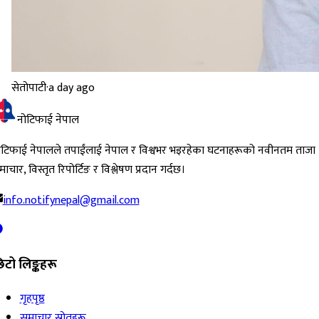
सेतोपाटी
·
a day ago
नोटिफाई नेपाल
ोटिफाई नेपालले तपाईंलाई नेपाल र विश्वभर भइरहेका घटनाहरूको नवीनतम ताजा
ाचार, विस्तृत रिपोर्टिङ र विश्लेषण प्रदान गर्दछ।
info.notifynepal@gmail.com
िटो लिङ्कहरू
गृहपृष्ठ
समाचार स्रोतहरू