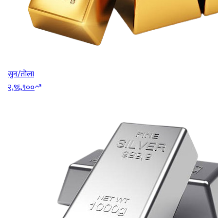
सुन/तोला
२,९६,९००