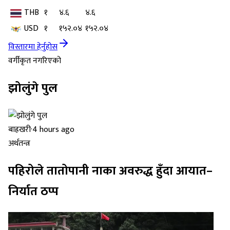
THB
१
४.६
४.६
USD
१
१५२.०४
१५२.०४
विस्तारमा हेर्नुहोस
वर्गीकृत नगरिएको
झोलुंगे पुल
बाह्रखरी
·
4 hours ago
अर्थतन्त्र
पहिरोले तातोपानी नाका अवरुद्ध हुँदा आयात–
निर्यात ठप्प