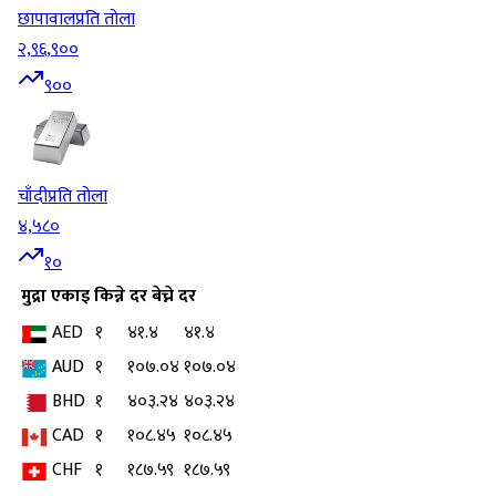
छापावाल
प्रति तोला
२,९६,९००
९००
चाँदी
प्रति तोला
४,५८०
१०
मुद्रा
एकाइ
किन्ने दर
बेच्ने दर
AED
१
४१.४
४१.४
AUD
१
१०७.०४
१०७.०४
BHD
१
४०३.२४
४०३.२४
CAD
१
१०८.४५
१०८.४५
CHF
१
१८७.५९
१८७.५९