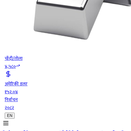
चाँदी/तोला
४,५८०
अमेरिकी डलर
१५२.०४
निर्वाचन
२०८२
EN