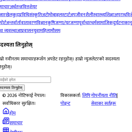
माचार
अर्थतन्त्र
वित्त
शेयर
जार
खेलकुद
प्रविधि
संस्कृति
अटोमोबाइल
स्टार्टअप
जीवनशैली
स्वास्थ्य
शिक्षा
अपराध
विश
पोर्ट
अन्तर्वार्ता
वातावरण
विज्ञान
कृषि
जग्गा/घरजग्गा
पूर्वाधार
धर्म
सामाजिक
दुर्घटना
कान
ा व्यवस्था
आप्रवासन
युवा
महिला
मौसम
दस्यता लिनुहोस्
म्रो नवीनतम समाचारहरूसँग अपडेट रहनुहोस्। हाम्रो न्युजलेटरको सदस्यता
नुहोस्।
सदस्यता लिनुहोस्
©
2026
नोटिफाई नेपाल।
विकासकर्ता:
लिपि
गोपनीयता नीति
|
सर्वाधिकार सुरक्षित।
पोइन्ट
सेवाका सर्तहरू
होम
समाचार