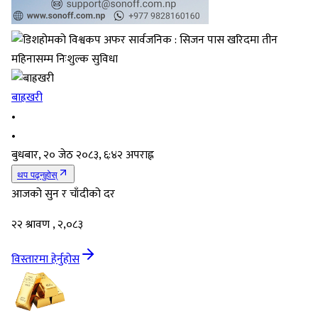
बाह्रखरी
•
•
बुधबार, २० जेठ २०८३, ६:४२ अपराह्न
थप पढ्नुहोस्
आजको सुन र चाँदीको दर
२२ श्रावण , २,०८३
विस्तारमा हेर्नुहोस