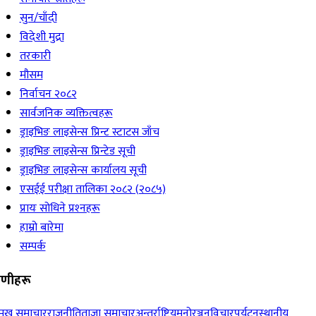
सुन/चाँदी
विदेशी मुद्रा
तरकारी
मौसम
निर्वाचन २०८२
सार्वजनिक व्यक्तित्वहरू
ड्राइभिङ लाइसेन्स प्रिन्ट स्टाटस जाँच
ड्राइभिङ लाइसेन्स प्रिन्टेड सूची
ड्राइभिङ लाइसेन्स कार्यालय सूची
एसईई परीक्षा तालिका २०८२ (२०८५)
प्रायः सोधिने प्रश्‍नहरू
हाम्रो बारेमा
सम्पर्क
रेणीहरू
रमुख समाचार
राजनीति
ताजा समाचार
अन्तर्राष्ट्रिय
मनोरञ्जन
विचार
पर्यटन
स्थानीय