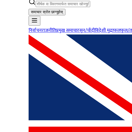
समाचार स्रोत छान्नुहोस्
निर्वाचन
राजनीति
प्रमुख समाचार
सुन/चाँदी
विदेशी मुद्रा
फलफूल/त