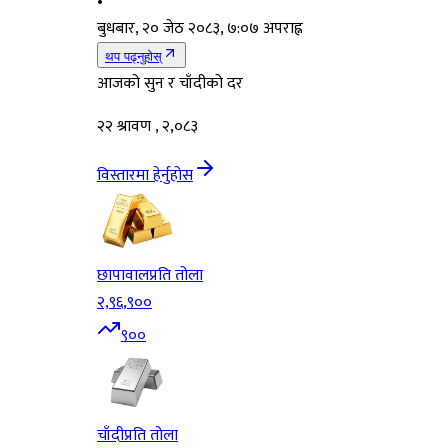
•
बुधबार, २० जेठ २०८३, ७:०७ अपराह्न
थप पढ्नुहोस्
आजको सुन र चाँदीको दर
२२ श्रावण , २,०८३
विस्तारमा हेर्नुहोस
छापावाल
प्रति तोला
२,९६,९००
९००
चाँदी
प्रति तोला