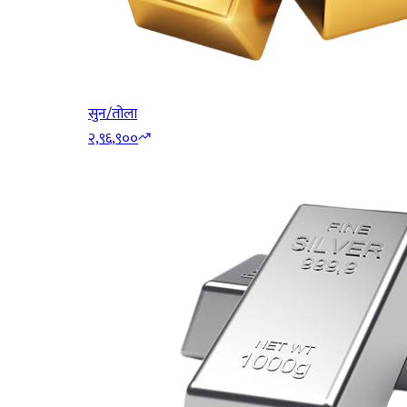
सुन/तोला
२,९६,९००