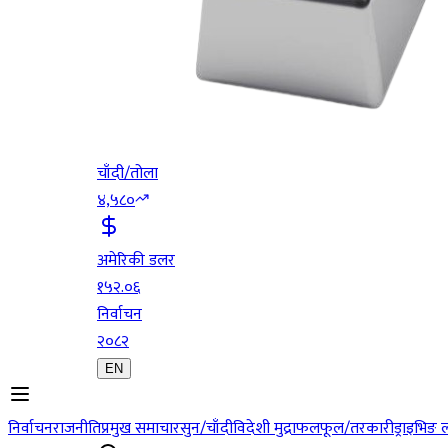
चाँदी/तोला
४,५८०
अमेरिकी डलर
१५२.०६
निर्वाचन
२०८२
EN
निर्वाचन
राजनीति
प्रमुख समाचार
सुन/चाँदी
विदेशी मुद्रा
फलफूल/तरकारी
ड्राइभिङ 