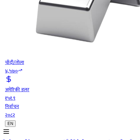
चाँदी/तोला
४,५७०
अमेरिकी डलर
१५१.९
निर्वाचन
२०८२
EN