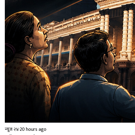
न्यूज २४
·
20 hours ago