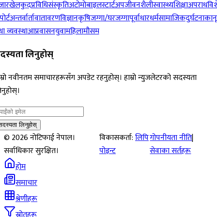
जार
खेलकुद
प्रविधि
संस्कृति
अटोमोबाइल
स्टार्टअप
जीवनशैली
स्वास्थ्य
शिक्षा
अपराध
विश
पोर्ट
अन्तर्वार्ता
वातावरण
विज्ञान
कृषि
जग्गा/घरजग्गा
पूर्वाधार
धर्म
सामाजिक
दुर्घटना
कान
ा व्यवस्था
आप्रवासन
युवा
महिला
मौसम
दस्यता लिनुहोस्
म्रो नवीनतम समाचारहरूसँग अपडेट रहनुहोस्। हाम्रो न्युजलेटरको सदस्यता
नुहोस्।
सदस्यता लिनुहोस्
©
2026
नोटिफाई नेपाल।
विकासकर्ता:
लिपि
गोपनीयता नीति
|
सर्वाधिकार सुरक्षित।
पोइन्ट
सेवाका सर्तहरू
होम
समाचार
श्रेणीहरू
स्रोतहरू