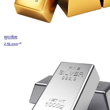
सुन/तोला
२,९६,०००