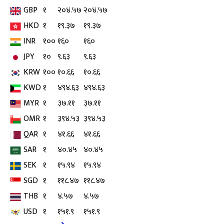
GBP
१
२०४.५७
२०४.५७
HKD
१
१९.३७
१९.३७
INR
१००
१६०
१६०
JPY
१०
९.६३
९.६३
KRW
१००
१०.६६
१०.६६
KWD
१
४९४.६३
४९४.६३
MYR
१
३७.११
३७.११
OMR
१
३९४.५३
३९४.५३
QAR
१
४१.६६
४१.६६
SAR
१
४०.४५
४०.४५
SEK
१
१५.९४
१५.९४
SGD
१
११८.४७
११८.४७
THB
१
४.५७
४.५७
USD
१
१५१.९
१५१.९