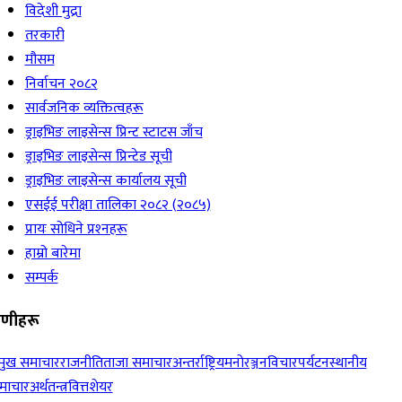
विदेशी मुद्रा
तरकारी
मौसम
निर्वाचन २०८२
सार्वजनिक व्यक्तित्वहरू
ड्राइभिङ लाइसेन्स प्रिन्ट स्टाटस जाँच
ड्राइभिङ लाइसेन्स प्रिन्टेड सूची
ड्राइभिङ लाइसेन्स कार्यालय सूची
एसईई परीक्षा तालिका २०८२ (२०८५)
प्रायः सोधिने प्रश्‍नहरू
हाम्रो बारेमा
सम्पर्क
रेणीहरू
रमुख समाचार
राजनीति
ताजा समाचार
अन्तर्राष्ट्रिय
मनोरञ्जन
विचार
पर्यटन
स्थानीय
माचार
अर्थतन्त्र
वित्त
शेयर