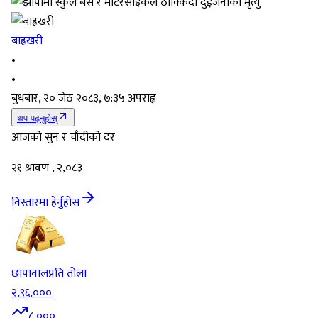
बाह्रखरी
•
•
बुधबार, २० जेठ २०८३, ७:३५ अपराह्न
थप पढ्नुहोस्
आजको सुन र चाँदीको दर
२१ श्रावण , २,०८३
विस्तारमा हेर्नुहोस
छापावाल
प्रति तोला
२,९६,०००
८,०००