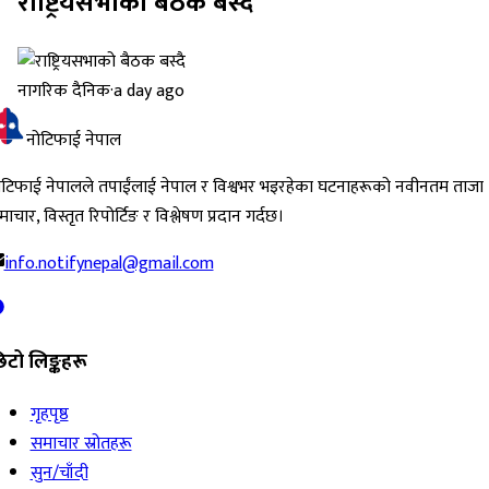
राष्ट्रियसभाको बैठक बस्दै
नागरिक दैनिक
·
a day ago
नोटिफाई नेपाल
ोटिफाई नेपालले तपाईंलाई नेपाल र विश्वभर भइरहेका घटनाहरूको नवीनतम ताजा
ाचार, विस्तृत रिपोर्टिङ र विश्लेषण प्रदान गर्दछ।
info.notifynepal@gmail.com
िटो लिङ्कहरू
गृहपृष्ठ
समाचार स्रोतहरू
सुन/चाँदी