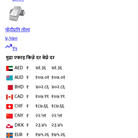
चाँदी
प्रति तोला
४,५७०
९५
मुद्रा
एकाइ
किन्ने दर
बेच्ने दर
AED
१
४१.३६
४१.३६
AUD
१
१०७.०१
१०७.०१
BHD
१
४०२.८६
४०२.८६
CAD
१
१०७.९९
१०७.९९
CHF
१
१८७.६६
१८७.६६
CNY
१
२२.५१
२२.५१
DKK
१
२३.४५
२३.४५
EUR
१
१७५.२६
१७५.२६