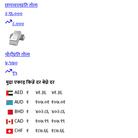
छापावाल
प्रति तोला
२,९६,०००
८,०००
चाँदी
प्रति तोला
४,५७०
९५
मुद्रा
एकाइ
किन्ने दर
बेच्ने दर
AED
१
४१.३६
४१.३६
AUD
१
१०७.०१
१०७.०१
BHD
१
४०२.८६
४०२.८६
CAD
१
१०७.९९
१०७.९९
CHF
१
१८७.६६
१८७.६६