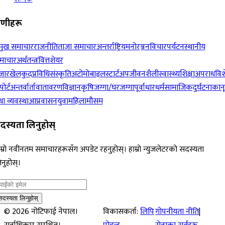
रेणीहरू
रमुख समाचार
राजनीति
ताजा समाचार
अन्तर्राष्ट्रिय
मनोरञ्जन
विचार
पर्यटन
स्थानीय
माचार
अर्थतन्त्र
वित्त
शेयर
जार
खेलकुद
प्रविधि
संस्कृति
अटोमोबाइल
स्टार्टअप
जीवनशैली
स्वास्थ्य
शिक्षा
अपराध
विश
पोर्ट
अन्तर्वार्ता
वातावरण
विज्ञान
कृषि
जग्गा/घरजग्गा
पूर्वाधार
धर्म
सामाजिक
दुर्घटना
कान
ा व्यवस्था
आप्रवासन
युवा
महिला
मौसम
दस्यता लिनुहोस्
म्रो नवीनतम समाचारहरूसँग अपडेट रहनुहोस्। हाम्रो न्युजलेटरको सदस्यता
नुहोस्।
सदस्यता लिनुहोस्
©
2026
नोटिफाई नेपाल।
विकासकर्ता:
लिपि
गोपनीयता नीति
|