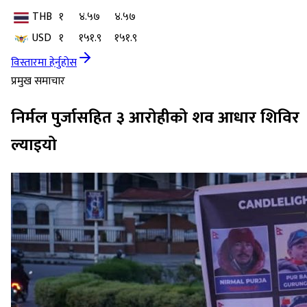
THB
१
४.५७
४.५७
USD
१
१५१.९
१५१.९
विस्तारमा हेर्नुहोस
प्रमुख समाचार
निर्मल पुर्जासहित ३ आरोहीको शव आधार शिविर
ल्याइयो