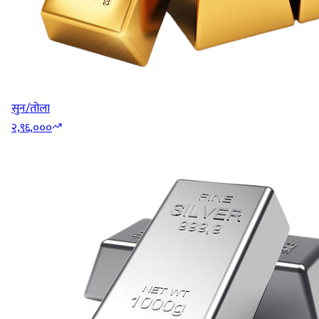
सुन/तोला
२,९६,०००