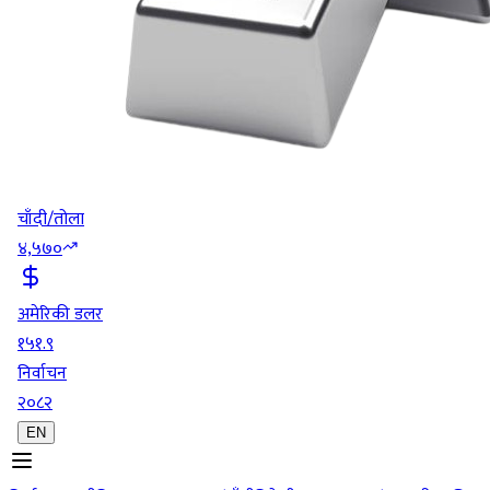
चाँदी/तोला
४,५७०
अमेरिकी डलर
१५१.९
निर्वाचन
२०८२
EN