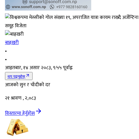
बाह्रखरी
•
•
आइतबार, १४ असार २०८३, ९:५५ पूर्वाह्न
थप पढ्नुहोस्
आजको सुन र चाँदीको दर
२१ श्रावण , २,०८३
विस्तारमा हेर्नुहोस